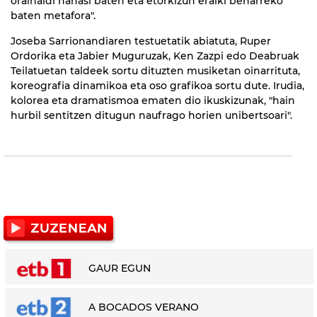
orainaldi nahasi baten eta etorkizun eraiki beharreko
baten metafora".
Joseba Sarrionandiaren testuetatik abiatuta, Ruper
Ordorika eta Jabier Muguruzak, Ken Zazpi edo Deabruak
Teilatuetan taldeek sortu dituzten musiketan oinarrituta,
koreografia dinamikoa eta oso grafikoa sortu dute. Irudia,
kolorea eta dramatismoa ematen dio ikuskizunak, "hain
hurbil sentitzen ditugun naufrago horien unibertsoari".
GAUR EGUN
A BOCADOS VERANO