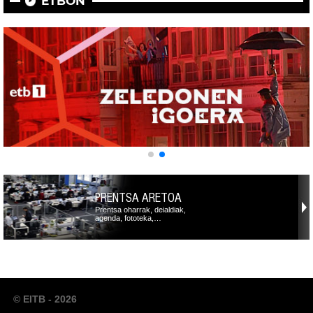
ETBON
PRENTSA ARETOA
Prentsa oharrak, deialdiak,
agenda, fototeka,…
© EITB - 2026