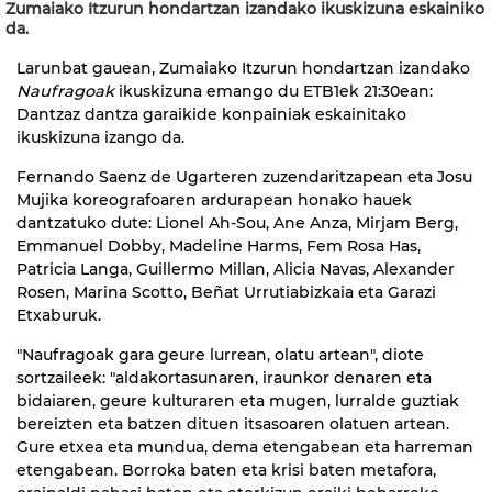
Zumaiako Itzurun hondartzan izandako ikuskizuna eskainiko
da.
Larunbat gauean, Zumaiako Itzurun hondartzan izandako
Naufragoak
ikuskizuna emango du ETB1ek 21:30ean:
Dantzaz dantza garaikide konpainiak eskainitako
ikuskizuna izango da.
Fernando Saenz de Ugarteren zuzendaritzapean eta Josu
Mujika koreografoaren ardurapean honako hauek
dantzatuko dute: Lionel Ah-Sou, Ane Anza, Mirjam Berg,
Emmanuel Dobby, Madeline Harms, Fem Rosa Has,
Patricia Langa, Guillermo Millan, Alicia Navas, Alexander
Rosen, Marina Scotto, Beñat Urrutiabizkaia eta Garazi
Etxaburuk.
"Naufragoak gara geure lurrean, olatu artean", diote
sortzaileek: "aldakortasunaren, iraunkor denaren eta
bidaiaren, geure kulturaren eta mugen, lurralde guztiak
bereizten eta batzen dituen itsasoaren olatuen artean.
Gure etxea eta mundua, dema etengabean eta harreman
etengabean. Borroka baten eta krisi baten metafora,