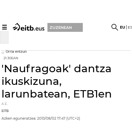
☰
EU
E
ZUZENEAN
Orria entzun
21:30EAN
'Naufragoak' dantza
ikuskizuna,
larunbatean, ETB1en
A.E.
EITB
Azken eguneratzea:
2013/08/02
17:47
(UTC+2)