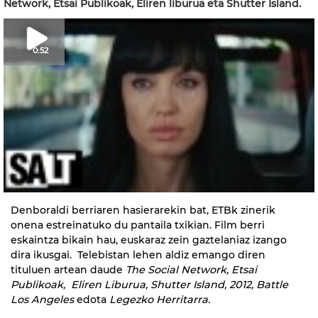
Network, Etsai Publikoak, Eliren liburua eta Shutter Island.
0:52
Denboraldi berriaren hasierarekin bat, ETBk zinerik
onena estreinatuko du pantaila txikian. Film berri
eskaintza bikain hau, euskaraz zein gaztelaniaz izango
dira ikusgai. Telebistan lehen aldiz emango diren
tituluen artean daude
T
he Social Network, Etsai
Publikoak, Eliren Liburua, Shutter Island, 2012, Battle
Los Angeles
edota
Legezko Herritarra.