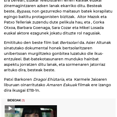
Era berean, Euskal Telebistaren lehen kateak euskal
zinemagintzaren azken lanak ekarriko ditu. Besteak
beste,
Bypass,
non gezurrezko maitasun batek korapilatu
egingo baititu protagonisten bizitzak. Aitor Mazok eta
Patxo Telleriak zuzendu dute pelikula hau, eta , Gorka
Otxoa, Barbara Goenaga, Sara Cozar eta Mikel Losada
euskal aktore ezagunek jokatu dituzte rol nagusiak.
Emitituko den beste film bat
Bertsolari
da. Asier Altunak
sinatutako dokumental honek bertsolaritzaren
unibertsoan murgiltzeko gonbitea luzatuko die ikus-
entzuleei. Bat-batekotasunaren munduko hainbat
aspektu jorratzen ditu lanak, eta sormenaren jatorriaz
arituko dira, besteak beste.
Patxi Barkoren
Dragoi Ehiztaria,
eta Karmele Jaioaren
liburuan oinarritutako
Amaren Eskuak
filmak ere izango
dira ikusgai ETB-1n.
BIDEOAK
(1)