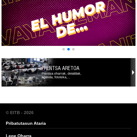
PRENTSA ARETOA
Prentsa oharrak, deialdiak,
agenda, fototeka,…
© EITB - 2026
Pribatutasun Ataria
Lege Oharra