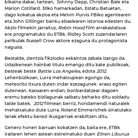
bikaina dakar, tartean, Johnny Depp, Christian Bale eta
Marion Cotillard. 30ko hamarkadan, Estatu Batuetan,
dago kokatua akzioa eta
Melvin Purvis FBIko agentearen
eta John Dillinger banku ebaslearen istorioa edesten du.
Akzio filmekin jarraituz,
Robin Hood
film arrakastatsua
ere programatuko du ETBk. Ridley Scott zuzendariaren
pelikulak Russell Crow aktore ezaguna du protagonista
nagusia.
Bestalde, zientzia fikziozko eskaintza zabala izango da.
Udazkenean hainbat titulu emango ditu kate publikoak,
besteak beste
Battle Los Angeles
, edota
2012.
Lehenbizikoan, Lurra mehatxupean egongo da,
meteorito itxura duten indar ezezagunek eraso egiten
dutenean. Kaosaren erdian, bonbardatzear dagoen
eremu bateko bizilagunak salbatu beharko ditu soldadu
talde batek.
2012
filmean berriz, hondamendi naturalek
mehatxatuko dute Lurra. Roland Emmerichek sinatutako
lanak efektu berezi ikusgarriak erabiltzen ditu.
Genero honen barruan kokatzen da, baita ere, ETBk
irailaren lehen astean estreinatuko duen
Eliren Liburua