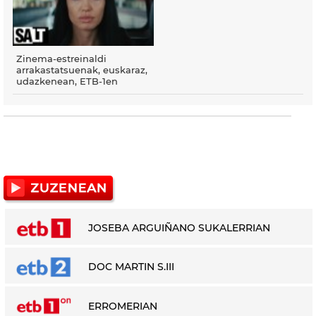
Zinema-estreinaldi
arrakastatsuenak, euskaraz,
udazkenean, ETB-1en
JOSEBA ARGUIÑANO SUKALERRIAN
DOC MARTIN S.III
ERROMERIAN