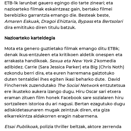
ETB-1k larunbat gauero egingo dio tarte zineari; eta
nazioarteko filmak eskaintzeaz gain, bertako filmei
berebiziko garrantzia emango die. Besteak beste,
A
maren Eskuak, Dragoi Ehiztaria, Bypass
eta
Bertsolari
dira emitituko diren titulu batzuk.
Nazioarteko karteldegia
Mota eta genero guztietako filmak emango ditu ETBk;
denak ikus-entzuleen eta kritikoen aldetik onespen eta
arrakasta handikoak.
Sexua eta New York 2
komedia
adibidez. Carrie (Sara Jessica Parker) eta Big (Chris Noth)
ezkondu berri dira, eta euren harremana gaiztotuko
duten tentaldiei ihes egiten ikasi beharko dute. David
Fincherrek zuzendutako
The Social Network
entzutetsua
ere ikusteko aukera izango dugu. Hiru Oscar sari etxera
eraman zituen film honek Facebook sare sozialaren hiru
sortzaileen istorioa du ari nagusi. Bertan ezagutuko dugu
adiskidetasunaren mugak zeintzuk diren, eta giza
elkarrekintza aldakorren eragin nabarmena.
Etsai Publikoak,
polizia thriller beltzak, aktore zerrenda