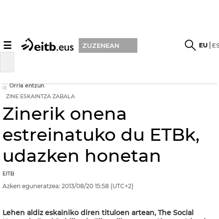
☰
EU
E
ZUZENEAN
Orria entzun
ZINE ESKAINTZA ZABALA
Zinerik onena
estreinatuko du ETBk,
udazken honetan
EITB
Azken eguneratzea:
2013/08/20
15:58
(UTC+2)
Lehen aldiz eskainiko diren tituloen artean, The Social