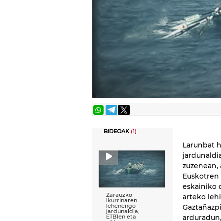
BIDEOAK
(1)
Larunbat 
jardunaldi
zuzenean, 
Euskotren
eskainiko 
Zarauzko
arteko lehi
ikurrinaren
lehenengo
Gaztañazpi
jardunaldia,
arduradun
ETB1en eta