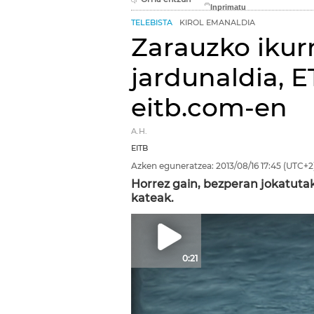
TELEBISTA
KIROL EMANALDIA
Zarauzko ikur
jardunaldia, 
eitb.com-en
A.H.
EITB
Azken eguneratzea:
2013/08/16
17:45
(UTC+2
Horrez gain, bezperan jokatuta
kateak.
0:21