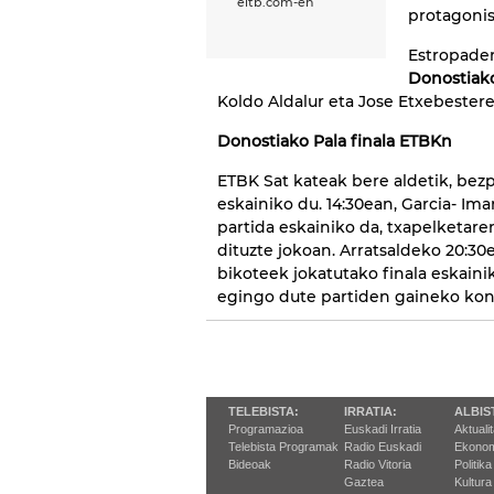
eitb.com-en
protagonis
Estropaden
Donostiak
Koldo Aldalur eta Jose Etxebestere
Donostiako Pala finala ETBKn
ETBK Sat kateak bere aldetik, bez
eskainiko du. 14:30ean, Garcia- Ima
partida eskainiko da, txapelketare
dituzte jokoan. Arratsaldeko 20:30
bikoteek jokatutako finala eskaini
egingo dute partiden gaineko kon
TELEBISTA:
IRRATIA:
ALBIS
Programazioa
Euskadi Irratia
Aktuali
Telebista Programak
Radio Euskadi
Ekonom
Bideoak
Radio Vitoria
Politika
Gaztea
Kultura