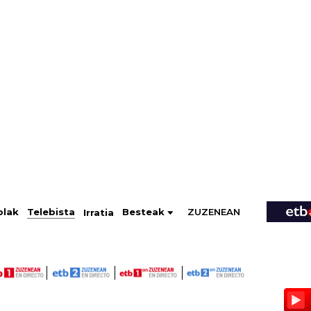
ZUZENEAN
Telebista
Besteak
olak
Irratia