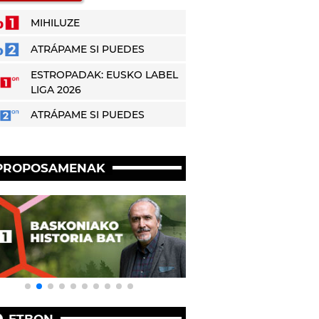
MIHILUZE
ATRÁPAME SI PUEDES
ESTROPADAK: EUSKO LABEL
LIGA 2026
ATRÁPAME SI PUEDES
PROPOSAMENAK
ETBON