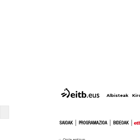
Albisteak
Kir
SAIOAK
PROGRAMAZIOA
BIDEOAK
Orria entzun