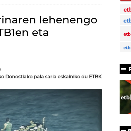
rinaren lehenengo
ETB1en eta
)
ko Donostiako pala saria eskainiko du ETBK