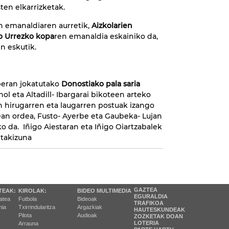
ten elkarrizketak.
 emanaldiaren aurretik,
Aizkolarien
o Urrezko kopa
ren emanaldia eskainiko da,
n eskutik.
peran jokatutako
Donostiako pala saria
nol eta Altadill- Ibargarai bikoteen arteko
n hirugarren eta laugarren postuak izango
ean ordea, Fusto- Ayerbe eta Gaubeka- Lujan
ko da. Iñigo Aiestaran eta Iñigo Oiartzabalek
takizuna
GAZTEA
TEAK:
KIROLAK:
BIDEO MULTIMEDIA
EGURALDIA
tatea
Futbola
Bideoak
TRAFIKOA
ia
Txirrindularitza
Argazkiak
HAUTESKUNDEAK
Pilota
Audioak
ZOZKETAK DOAN
LOTERIA
Arrauna