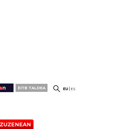
EITB TALDEA
EU
ES