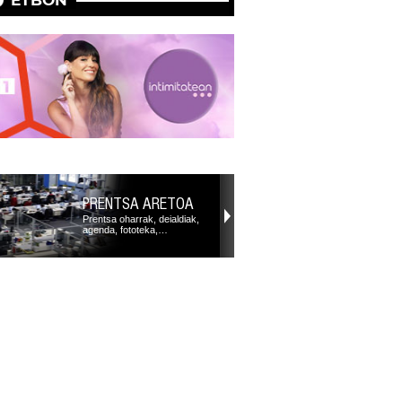
PRENTSA ARETOA
Prentsa oharrak, deialdiak,
agenda, fototeka,…