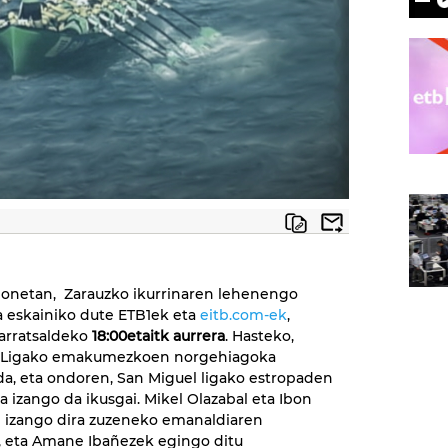
honetan, Zarauzko ikurrinaren lehenengo
a eskainiko dute ETB1ek eta
eitb.com-ek
,
arratsaldeko
18:00etaitk aurrera
. Hasteko,
 Ligako emakumezkoen norgehiagoka
da, eta ondoren, San Miguel ligako estropaden
a izango da ikusgai. Mikel Olazabal eta Ibon
 izango dira zuzeneko emanaldiaren
, eta Amane Ibañezek egingo ditu