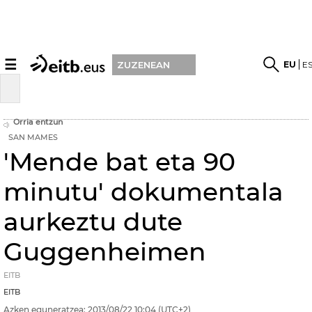
☰
EU
E
ZUZENEAN
Orria entzun
SAN MAMES
'Mende bat eta 90
minutu' dokumentala
aurkeztu dute
Guggenheimen
EITB
EITB
Azken eguneratzea:
2013/08/22
10:04
(UTC+2)