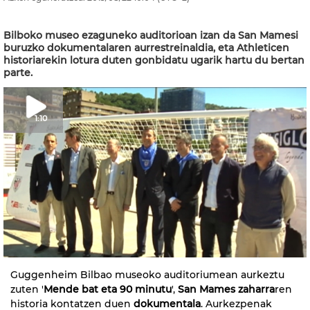
Bilboko museo ezaguneko auditorioan izan da San Mamesi
buruzko dokumentalaren aurrestreinaldia, eta Athleticen
historiarekin lotura duten gonbidatu ugarik hartu du bertan
parte.
1:10
Guggenheim Bilbao museoko auditoriumean aurkeztu
zuten '
Mende bat eta 90 minutu
',
San Mames zaharra
ren
historia kontatzen duen
dokumentala
. Aurkezpenak