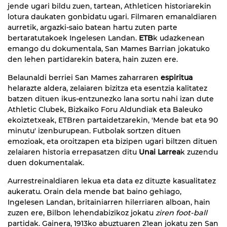
jende ugari bildu zuen, tartean, Athleticen historiarekin
lotura daukaten gonbidatu ugari. Filmaren emanaldiaren
aurretik, argazki-saio batean hartu zuten parte
bertaratutakoek Ingelesen Landan.
ETB
k udazkenean
emango du dokumentala, San Mames Barrian jokatuko
den lehen partidarekin batera, hain zuzen ere.
Belaunaldi berriei San Mames zaharraren
espiritua
helarazte aldera, zelaiaren bizitza eta esentzia kalitatez
batzen dituen ikus-entzunezko lana sortu nahi izan dute
Athletic Clubek, Bizkaiko Foru Aldundiak eta Baleuko
ekoiztetxeak, ETBren partaidetzarekin, 'Mende bat eta 90
minutu' izenburupean. Futbolak sortzen dituen
emozioak, eta oroitzapen eta bizipen ugari biltzen dituen
zelaiaren historia errepasatzen ditu
Unai Larrea
k zuzendu
duen dokumentalak.
Aurrestreinaldiaren lekua eta data ez dituzte kasualitatez
aukeratu. Orain dela mende bat baino gehiago,
Ingelesen Landan, britainiarren hilerriaren alboan, hain
zuzen ere, Bilbon lehendabizikoz jokatu
ziren foot-ball
partidak. Gainera, 1913ko abuztuaren 21ean jokatu zen San