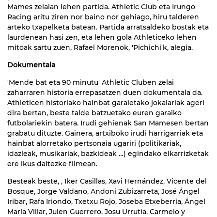
Mames zelaian lehen partida. Athletic Club eta Irungo
Racing aritu ziren nor baino nor gehiago, hiru talderen
arteko txapelketa batean. Partida arratsaldeko bostak eta
laurdenean hasi zen, eta lehen gola Athleticeko lehen
mitoak sartu zuen, Rafael Morenok, 'Pichichi'k, alegia.
Dokumentala
'Mende bat eta 90 minutu' Athletic Cluben zelai
zaharraren historia errepasatzen duen dokumentala da.
Athleticen historiako hainbat garaietako jokalariak ageri
dira bertan, beste talde batzuetako euren garaiko
futbolariekin batera. Irudi gehienak San Mamesen bertan
grabatu dituzte. Gainera, artxiboko irudi harrigarriak eta
hainbat alorretako pertsonaia ugariri (politikariak,
idazleak, musikariak, bazkideak …) egindako elkarrizketak
ere ikus daitezke filmean.
Besteak beste, , Iker Casillas, Xavi Hernández, Vicente del
Bosque, Jorge Valdano, Andoni Zubizarreta, José Ángel
Iribar, Rafa Iriondo, Txetxu Rojo, Joseba Etxeberria, Ángel
María Villar, Julen Guerrero, Josu Urrutia, Carmelo y