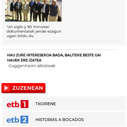
'Un siglo y 90 minutos'
dokumentalak jende ezagun
ugari bildu du
HAU ZURE INTERESEKOA BADA, BALITEKE BESTE GAI
HAUEK ERE IZATEA
Guggenheim albisteak
TXORIENE
HISTORIAS A BOCADOS