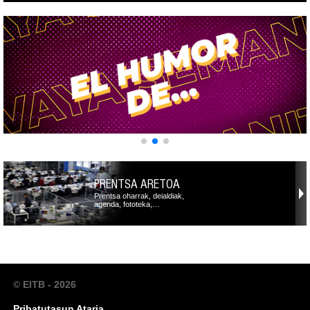
PRENTSA ARETOA
Prentsa oharrak, deialdiak,
agenda, fototeka,…
© EITB - 2026
Pribatutasun Ataria