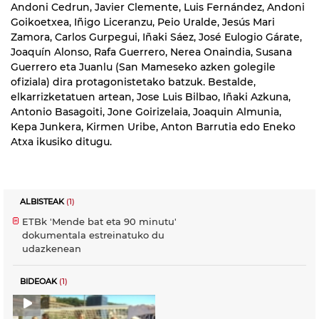
Andoni Cedrun, Javier Clemente, Luis Fernández, Andoni
Goikoetxea, Iñigo Liceranzu, Peio Uralde, Jesús Mari
Zamora, Carlos Gurpegui, Iñaki Sáez, José Eulogio Gárate,
Joaquín Alonso, Rafa Guerrero, Nerea Onaindia, Susana
Guerrero eta Juanlu (San Mameseko azken golegile
ofiziala) dira protagonistetako batzuk. Bestalde,
elkarrizketatuen artean, Jose Luis Bilbao, Iñaki Azkuna,
Antonio Basagoiti, Jone Goirizelaia, Joaquin Almunia,
Kepa Junkera, Kirmen Uribe, Anton Barrutia edo Eneko
Atxa ikusiko ditugu.
ALBISTEAK
(1)
ETBk 'Mende bat eta 90 minutu'
dokumentala estreinatuko du
udazkenean
BIDEOAK
(1)