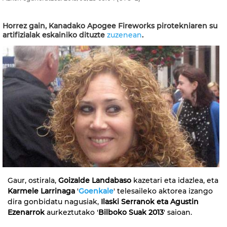
Horrez gain, Kanadako Apogee Fireworks pirotekniaren su
artifizialak eskainiko dituzte
zuzenean
.
Gaur, ostirala,
Goizalde Landabaso
kazetari eta idazlea, eta
Karmele Larrinaga
'
Goenkale
' telesaileko aktorea izango
dira gonbidatu nagusiak,
Ilaski Serranok eta Agustin
Ezenarrok
aurkeztutako '
Bilboko Suak 2013
' saioan.