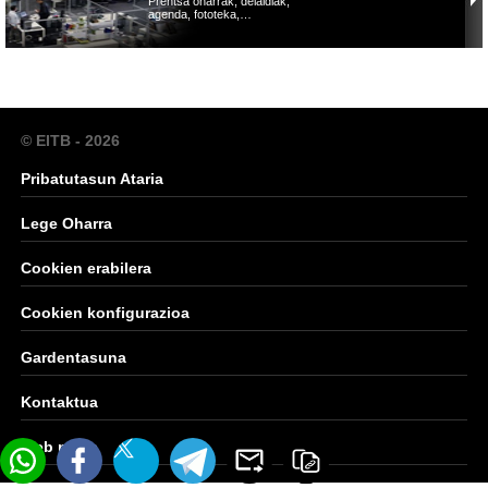
Prentsa oharrak, deialdiak,
agenda, fototeka,…
© EITB - 2026
Pribatutasun Ataria
Lege Oharra
Cookien erabilera
Cookien konfigurazioa
Gardentasuna
Kontaktua
Web mapa