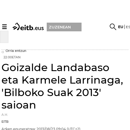
☰
EU
E
ZUZENEAN
Orria entzun
22:00ETAN
Goizalde Landabaso
eta Karmele Larrinaga,
'Bilboko Suak 2013'
saioan
A.H.
EITB
Azken eguneratzea:
2013/08/23
09:04
(UTC+2)