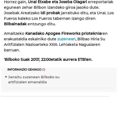
Horrez gain,
Unai Etxabe eta Joseba Olagari
erreportariak
egunean zehar Bilbon izandako giroa jasoko dute.
Josebak Areatzako
idi probak
jarraituko ditu, eta Unai, Los
Fueros kaleko Los Fueros tabernan izango diren
Bilbainadak
entzungo ditu.
Amaitzeko
Kanadako Apogee Fireworks prioteknia
ren
erakustaldia eskainiko dute
zuzenean
, Bilbao Hiria Su
Aritfizialen Nazioarteko XXIII. Lehiaketa Nagusiaren
barruan.
'Bilboko Suak 2013', 22:00etatik aurrera ETB1en.
INFORMAZIO GEHIAGO
(1)
Jarraitu zuzenean Bilboko su
artifizialen emanaldia