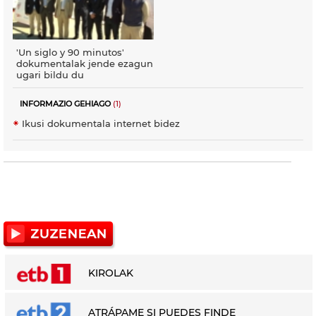
'Un siglo y 90 minutos'
dokumentalak jende ezagun
ugari bildu du
INFORMAZIO GEHIAGO
(1)
Ikusi dokumentala internet bidez
KIROLAK
ATRÁPAME SI PUEDES FINDE