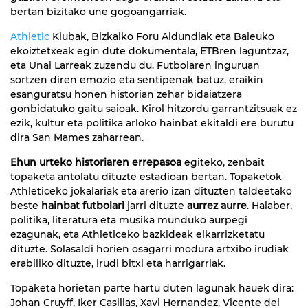
bertan bizitako une gogoangarriak.
Athletic
Klubak, Bizkaiko Foru Aldundiak eta Baleuko
ekoiztetxeak egin dute dokumentala, ETBren laguntzaz,
eta Unai Larreak zuzendu du. Futbolaren inguruan
sortzen diren emozio eta sentipenak batuz, eraikin
esanguratsu honen historian zehar bidaiatzera
gonbidatuko gaitu saioak. Kirol hitzordu garrantzitsuak ez
ezik, kultur eta politika arloko hainbat ekitaldi ere burutu
dira San Mames zaharrean.
Ehun urteko historiaren errepasoa
egiteko, zenbait
topaketa antolatu dituzte estadioan bertan. Topaketok
Athleticeko jokalariak eta arerio izan dituzten taldeetako
beste
hainbat futbolari
jarri dituzte
aurrez aurre
. Halaber,
politika, literatura eta musika munduko aurpegi
ezagunak, eta Athleticeko bazkideak elkarrizketatu
dituzte. Solasaldi horien osagarri modura artxibo irudiak
erabiliko dituzte, irudi bitxi eta harrigarriak.
Topaketa horietan parte hartu duten lagunak hauek dira:
Johan Cruyff, Iker Casillas, Xavi Hernandez, Vicente del