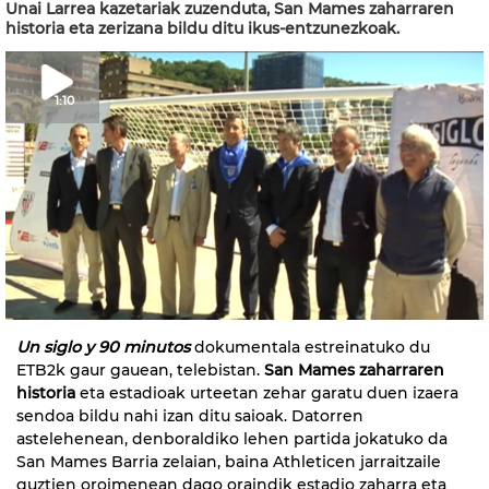
Unai Larrea kazetariak zuzenduta, San Mames zaharraren
historia eta zerizana bildu ditu ikus-entzunezkoak.
1:10
Un siglo y 90 minutos
dokumentala estreinatuko du
ETB2k gaur gauean, telebistan.
San Mames zaharraren
historia
eta estadioak urteetan zehar garatu duen izaera
sendoa bildu nahi izan ditu saioak. Datorren
astelehenean, denboraldiko lehen partida jokatuko da
San Mames Barria zelaian, baina Athleticen jarraitzaile
guztien oroimenean dago oraindik estadio zaharra eta