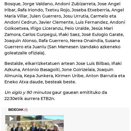
Bosque, Jorge Valdano, Andoni Zubizarreta, Jose Angel
Iribar, Rafa Iriondo, Txetxu Rojo, Joseba Etxeberria, Angel
María Villar, Julen Guerrero, Josu Urrutia, Carmelo eta
Andoni Cedrun, Javier Clemente, Luis Fernandez, Andoni
Goikoetxea, Iñigo Liceranzu, Peio Uralde, Jesús Mari
Zamora, Carlos Gurpegui, Iñaki Saez, José Eulogio Garate,
Joaquin Alonso, Rafa Guerrero, Nerea Onaindia, Susana
Guerrero eta Juanlu (San Mamesen izandako azkeneko
goleatzaile ofiziala).
Bestalde, elkarrizketatuen artean Jose Luis Bilbao, Iñaki
Azkuna, Antonio Basagoiti, Jone Goirizelaia, Joaquin
Almunia, Kepa Junkera, Kirmen Uribe, Anton Barrutia eta
Eneko Atxa daude, besteak beste.
Un siglo y 90 minutos
gaur gauean emitituko da
22:30etik aurrera ETB2n.
BIDEOAK
(1)