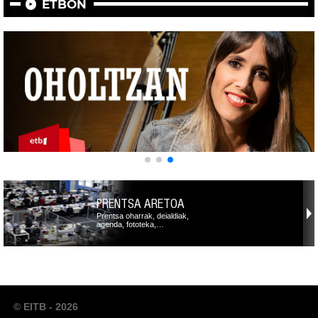
ETBON
PRENTSA ARETOA
Prentsa oharrak, deialdiak,
agenda, fototeka,…
© EITB - 2026