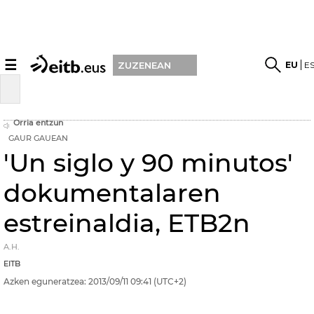
☰
EU
E
ZUZENEAN
Orria entzun
GAUR GAUEAN
'Un siglo y 90 minutos'
dokumentalaren
estreinaldia, ETB2n
A.H.
EITB
Azken eguneratzea:
2013/09/11
09:41
(UTC+2)