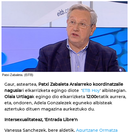
Patxi Zabaleta. (EiTB)
Gaur, asteartea,
Patxi Zabaleta Aralarreko koordinatzaile
nagusia
ri elkarrizketa egingo diote '
ETB Hoy
' albistegian.
Olaia Urtiaga
k egingo dio elkarrizketa
12:00
etatik aurrera,
eta, ondoren, Adela Gonzalezek eguneko albisteak
aztertuko dituen magazina aurkeztuko du.
Intersexualitateaz, 'Entrada Libre'n
Vanessa Sanchezek, bere aldetik,
Agurtzane Ormatza