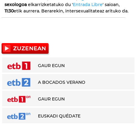
sexologoa
elkarrizketatuko du '
Entrada Libre
' saioan,
11:30
etik aurrera. Berarekin, intersexualitateaz arituko da.
GAUR EGUN
A BOCADOS VERANO
GAUR EGUN
EUSKADI QUÉDATE