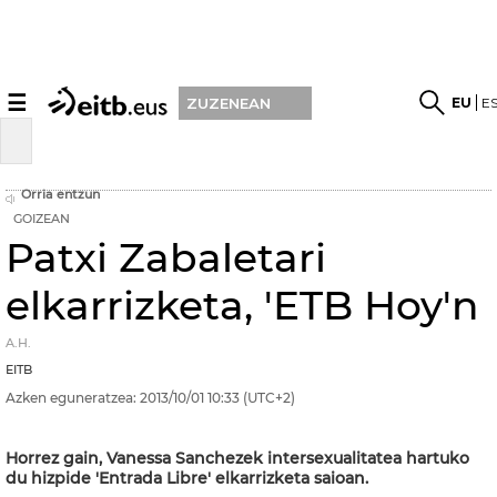
☰
EU
E
ZUZENEAN
Orria entzun
GOIZEAN
Patxi Zabaletari
elkarrizketa, 'ETB Hoy'n
A.H.
EITB
Azken eguneratzea:
2013/10/01
10:33
(UTC+2)
Horrez gain, Vanessa Sanchezek intersexualitatea hartuko
du hizpide 'Entrada Libre' elkarrizketa saioan.