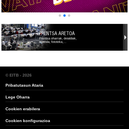
PRENTSA ARETOA
Prentsa oharrak, deialdiak,
agenda, fototeka,…
© EITB - 2026
Pribatutasun Ataria
Lege Oharra
Cookien erabilera
Cookien konfigurazioa