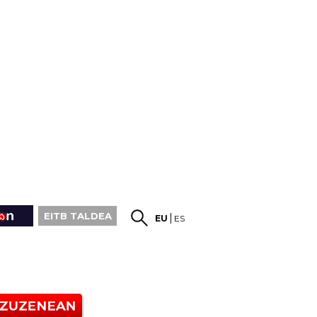
EITB TALDEA
EU
ES