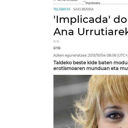
TELEBISTA
SAIO BERRIA
'Implicada' do
Ana Urrutiare
A.H.
EITB
Azken eguneratzea:
2013/10/04
08:06
(UTC+
Taldeko beste kide baten modua
erotismoaren munduan eta mutu