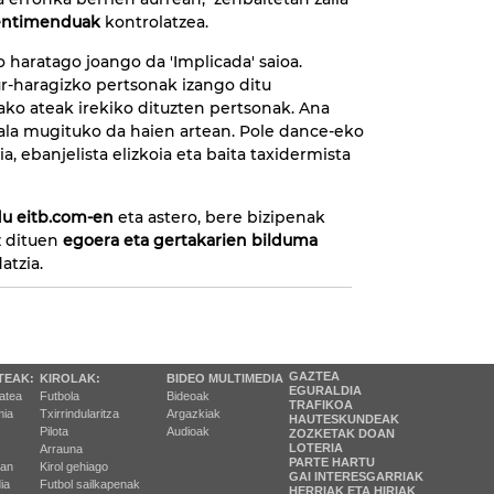
entimenduak
kontrolatzea.
o haratago joango da 'Implicada' saioa.
ur-haragizko pertsonak izango ditu
zako ateak irekiko dituzten pertsonak. Ana
zala mugituko da haien artean. Pole dance-eko
ria, ebanjelista elizkoia eta baita taxidermista
du eitb.com-en
eta astero, bere bizipenak
ez dituen
egoera eta gertakarien bilduma
atzia.
GAZTEA
TEAK:
KIROLAK:
BIDEO MULTIMEDIA
EGURALDIA
tatea
Futbola
Bideoak
TRAFIKOA
ia
Txirrindularitza
Argazkiak
HAUTESKUNDEAK
Pilota
Audioak
ZOZKETAK DOAN
LOTERIA
Arrauna
PARTE HARTU
ran
Kirol gehiago
GAI INTERESGARRIAK
ia
Futbol sailkapenak
HERRIAK ETA HIRIAK