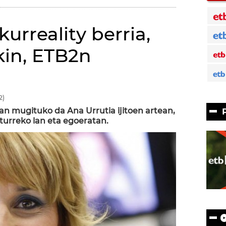
kurreality berria,
kin, ETB2n
2)
n mugituko da Ana Urrutia ijitoen artean,
rreko lan eta egoeratan.