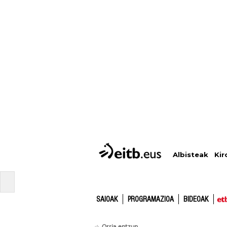
Albisteak
Kir
SAIOAK
PROGRAMAZIOA
BIDEOAK
Orria entzun