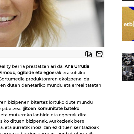
eality berria prestatzen ari da.
Ana Urrutia
zimodu, ogibide eta egoerak
erakutsiko
, Sortumedia produktoraren ekoizpena da
atzen duten denetariko mundu eta errealitatetan
iaren bizipenen bitartez lortuko dute mundu
 jabetzea.
Ijitoen komunitate bateko
, eta muturreko lanbide eta egoerak dira,
tsiko dituen bizipenak. Aurkezleak bere
a, eta aurretik inoiz izan ez dituen sentsazioak
ta erronka berrien aurrean, zenbaitetan zaila