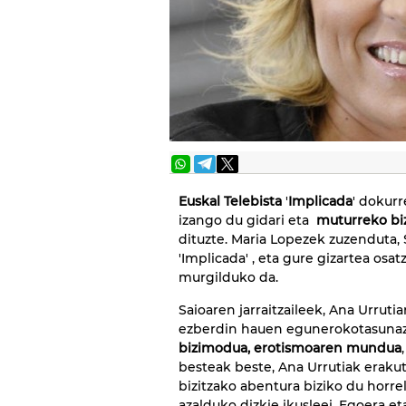
Euskal Telebista
'
Implicada
' dokurr
izango du gidari eta
muturreko bi
dituzte. Maria Lopezek zuzenduta
'Implicada' , eta gure gizartea os
murgilduko da.
Saioaren jarraitzaileek, Ana Urrut
ezberdin hauen egunerokotasunaz
bizimodua, erotismoaren mundua
besteak beste, Ana Urrutiak eraku
bizitzako abentura biziko du horrel
azalduko dizkie ikusleei. Egoera e