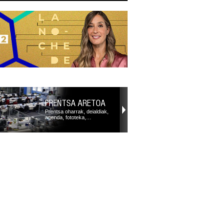
PRENTSA ARETOA
Prentsa oharrak, deialdiak,
agenda, fototeka,…