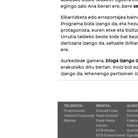
egingo zaio Ana berari ere, bere
s
Elkarrizketa edo erreportajea bain
Programa bizia izango da, eta hez
protagonista, euren etxe eta bizit
Urrutia taldeko beste kide bat be
dantzaria izango da, saltzaile ibilta
ere.
Aurkezleak gainera,
bloga izango 
erakutsiko ditu bertan. Inoiz bizi 
izango da, lehenengo pertsonan id
TELEBISTA:
IRRATIA:
ALBIS
Programazioa
Euskadi Irratia
Aktuali
Telebista Programak
Radio Euskadi
Ekonom
Bideoak
Radio Vitoria
Politika
Gaztea
Kultura
EITB Musika
Ikusmi
EiTB Euskal kantak
Egurald