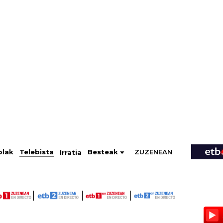
ZUZENEAN
Telebista
Besteak
olak
Irratia