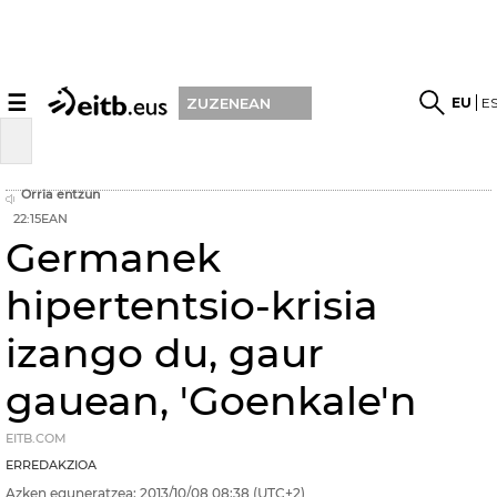
☰
EU
E
ZUZENEAN
Orria entzun
22:15EAN
Germanek
hipertentsio-krisia
izango du, gaur
gauean, 'Goenkale'n
EITB.COM
ERREDAKZIOA
Azken eguneratzea:
2013/10/08
08:38
(UTC+2)