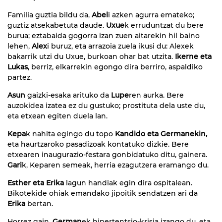
Familia guztia bildu da,
Abel
i azken agurra emateko;
guztiz atsekabetuta daude.
Uxue
k erruduntzat du bere
burua; eztabaida gogorra izan zuen aitarekin hil baino
lehen,
Alex
i buruz, eta arrazoia zuela ikusi du: Alexek
bakarrik utzi du Uxue, burkoan ohar bat utzita.
Ikerne eta
Lukas
, berriz, elkarrekin egongo dira berriro, aspaldiko
partez.
Asun
gaizki-esaka arituko da
Lupe
ren aurka. Bere
auzokidea izatea ez du gustuko; prostituta dela uste du,
eta etxean egiten duela lan.
Kepa
k nahita egingo du topo
Kandido eta Germanekin,
eta haurtzaroko pasadizoak kontatuko dizkie. Bere
etxearen inaugurazio-festara gonbidatuko ditu, gainera.
Gari
k, Keparen semeak, herria ezagutzera eramango du.
Esther eta Erika
lagun handiak egin dira ospitalean.
Bikotekide ohiak emandako jipoitik sendatzen ari da
Erika
bertan
.
Horrez gain,
German
ek hipertentsio-krisia izango du, eta,