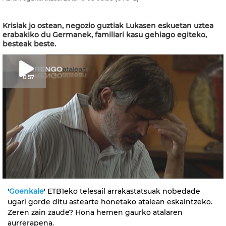
Krisiak jo ostean, negozio guztiak Lukasen eskuetan uztea
erabakiko du Germanek, familiari kasu gehiago egiteko,
besteak beste.
0:57
'
Goenkale
' ETB1eko telesail arrakastatsuak nobedade
ugari gorde ditu astearte honetako atalean eskaintzeko.
Zeren zain zaude? Hona hemen gaurko atalaren
aurrerapena.