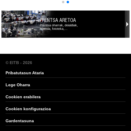
PRENTSA ARETOA
Prentsa oharrak, deialdiak,
agenda, fototeka,…
© EITB - 2026
Pribatutasun Ataria
Lege Oharra
Cookien erabilera
Cookien konfigurazioa
Gardentasuna