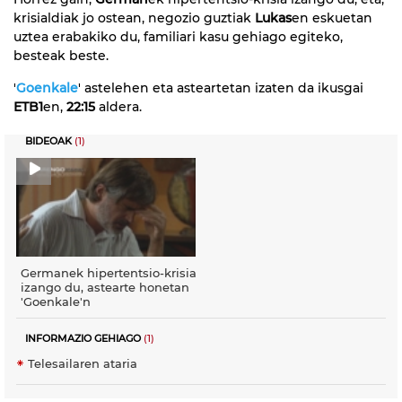
krisialdiak jo ostean, negozio guztiak
Lukas
en eskuetan
uztea erabakiko du, familiari kasu gehiago egiteko,
besteak beste.
'
Goenkale
' astelehen eta asteartetan izaten da ikusgai
ETB1
en,
22:15
aldera.
BIDEOAK
(1)
Germanek hipertentsio-krisia
izango du, astearte honetan
'Goenkale'n
INFORMAZIO GEHIAGO
(1)
Telesailaren ataria