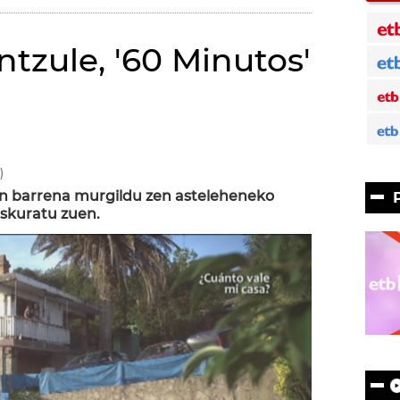
ntzule, '60 Minutos'
)
n barrena murgildu zen asteleheneko
eskuratu zuen.