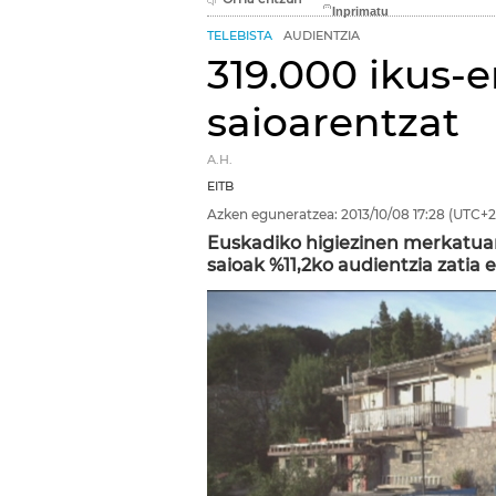
TELEBISTA
AUDIENTZIA
319.000 ikus-e
saioarentzat
A.H.
EITB
Azken eguneratzea:
2013/10/08
17:28
(UTC+2
Euskadiko higiezinen merkatua
saioak %11,2ko audientzia zatia 