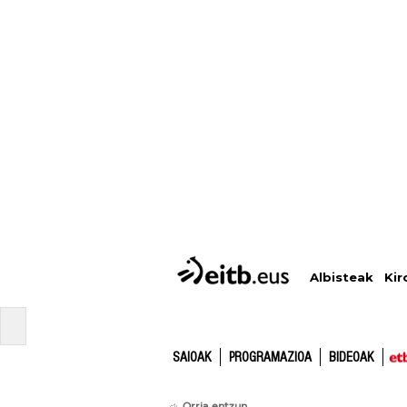
Albisteak
Kir
SAIOAK
PROGRAMAZIOA
BIDEOAK
Orria entzun