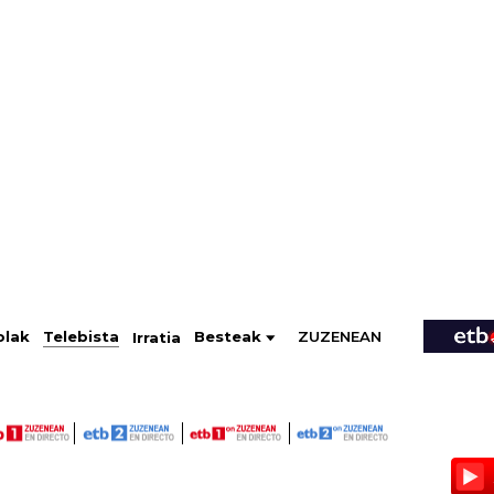
ZUZENEAN
Telebista
Besteak
olak
Irratia