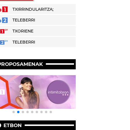
TXIRRINDULARITZA;
TELEBERRI
TXORIENE
TELEBERRI
PROPOSAMENAK
ETBON