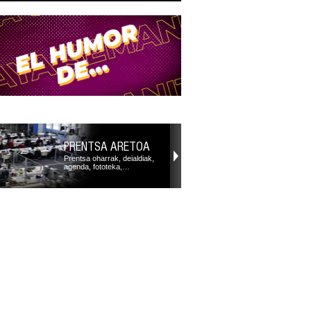
PRENTSA ARETOA
Prentsa oharrak, deialdiak,
agenda, fototeka,…