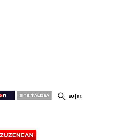
EITB TALDEA
EU
ES