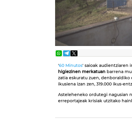
'
60 Minutos
' saioak audientziaren 
higiezinen merkatuan
barrena mur
zatia eskuratu zuen, denboraldiko 
ikusiena izan zen, 319.000 ikus-en
Asteleheneko ordutegi nagusian
erreportajeak krisiak utzitako hainb