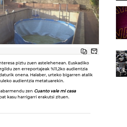
interesa piztu zuen astelehenean. Euskadiko
gildu zen erreportajeak %11,2ko audientzia
daturik onena. Halaber, urteko bigarren atalik
tzuleko audientzia metatuarekin.
 nabarmendu zen
Cuanto vale mi casa
at kasu harrigarri erakutsi zituen.