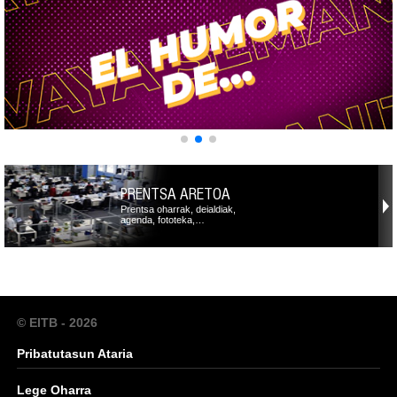
PRENTSA ARETOA
Prentsa oharrak, deialdiak,
agenda, fototeka,…
© EITB - 2026
Pribatutasun Ataria
Lege Oharra