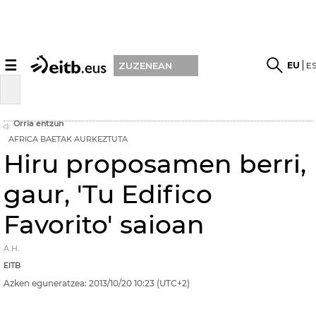
☰
EU
E
ZUZENEAN
Orria entzun
AFRICA BAETAK AURKEZTUTA
Hiru proposamen berri,
gaur, 'Tu Edifico
Favorito' saioan
A.H.
EITB
Azken eguneratzea:
2013/10/20
10:23
(UTC+2)