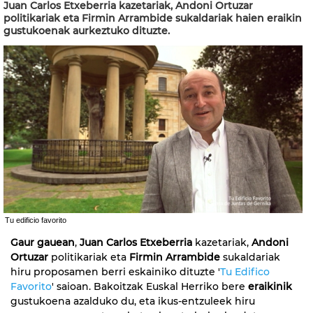
Juan Carlos Etxeberria kazetariak, Andoni Ortuzar
politikariak eta Firmin Arrambide sukaldariak haien eraikin
gustukoenak aurkeztuko dituzte.
Tu edificio favorito
Gaur gauean
,
Juan Carlos Etxeberria
kazetariak,
Andoni
Ortuzar
politikariak eta
Firmin Arrambide
sukaldariak
hiru proposamen berri eskainiko dituzte '
Tu Edifico
Favorito
' saioan. Bakoitzak Euskal Herriko bere
eraikinik
gustukoena azalduko du, eta ikus-entzuleek hiru