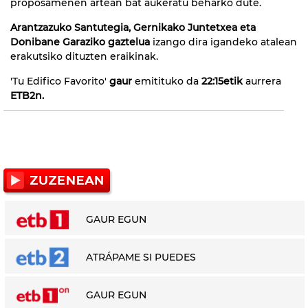
proposamenen artean bat aukeratu beharko dute.
Arantzazuko Santutegia, Gernikako Juntetxea eta
Donibane Garaziko gaztelua
izango dira igandeko atalean
erakutsiko dituzten eraikinak.
'Tu Edifico Favorito'
gaur
emitituko da
22:15etik
aurrera
ETB2n.
GAUR EGUN
ATRÁPAME SI PUEDES
GAUR EGUN