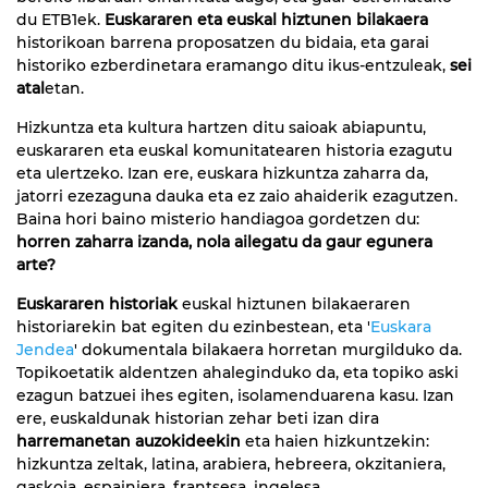
du ETB1ek.
Euskararen eta euskal hiztunen bilakaera
historikoan barrena proposatzen du bidaia, eta garai
historiko ezberdinetara eramango ditu ikus-entzuleak,
sei
atal
etan.
Hizkuntza eta kultura hartzen ditu saioak abiapuntu,
euskararen eta euskal komunitatearen historia ezagutu
eta ulertzeko. Izan ere, euskara hizkuntza zaharra da,
jatorri ezezaguna dauka eta ez zaio ahaiderik ezagutzen.
Baina hori baino misterio handiagoa gordetzen du:
horren zaharra izanda, nola ailegatu da gaur egunera
arte?
Euskararen historiak
euskal hiztunen bilakaeraren
historiarekin bat egiten du ezinbestean, eta '
Euskara
Jendea
' dokumentala bilakaera horretan murgilduko da.
Topikoetatik aldentzen ahaleginduko da, eta topiko aski
ezagun batzuei ihes egiten, isolamenduarena kasu. Izan
ere, euskaldunak historian zehar beti izan dira
harremanetan auzokideekin
eta haien hizkuntzekin:
hizkuntza zeltak, latina, arabiera, hebreera, okzitaniera,
gaskoia, espainiera, frantsesa, ingelesa...