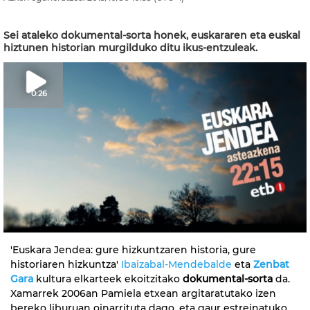
Sei ataleko dokumental-sorta honek, euskararen eta euskal
hiztunen historian murgilduko ditu ikus-entzuleak.
0:26
'Euskara Jendea: gure hizkuntzaren historia, gure
historiaren hizkuntza'
Ibaizabal-Mendebalde
eta
Zenbat
Gara
kultura elkarteek ekoitzitako
dokumental-sorta
da.
Xamarrek 2006an Pamiela etxean argitaratutako izen
bereko liburuan oinarrituta dago, eta gaur estreinatuko