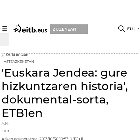
☰
EU
E
ZUZENEAN
Orria entzun
ASTEAZKENETAN
'Euskara Jendea: gure
hizkuntzaren historia',
dokumental-sorta,
ETB1en
A.H.
EITB
Azken eguneratzea:
2013/10/30
10:53
(UTC+1)