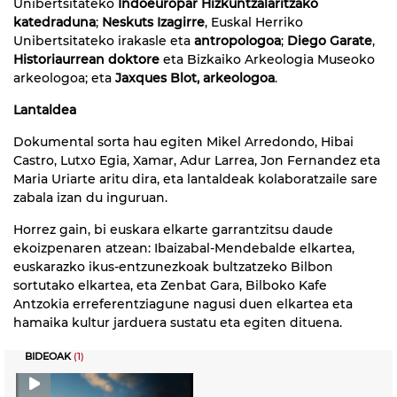
Unibertsitateko
Indoeuropar Hizkuntzalaritzako
katedraduna
;
Neskuts Izagirre
, Euskal Herriko
Unibertsitateko irakasle eta
antropologoa
;
Diego Garate
,
Historiaurrean doktore
eta Bizkaiko Arkeologia Museoko
arkeologoa; eta
Jaxques Blot, arkeologoa
.
Lantaldea
Dokumental sorta hau egiten Mikel Arredondo, Hibai
Castro, Lutxo Egia, Xamar, Adur Larrea, Jon Fernandez eta
Maria Uriarte aritu dira, eta lantaldeak kolaboratzaile sare
zabala izan du inguruan.
Horrez gain, bi euskara elkarte garrantzitsu daude
ekoizpenaren atzean: Ibaizabal-Mendebalde elkartea,
euskarazko ikus-entzunezkoak bultzatzeko Bilbon
sortutako elkartea, eta Zenbat Gara, Bilboko Kafe
Antzokia erreferentziagune nagusi duen elkartea eta
hamaika kultur jarduera sustatu eta egiten dituena.
BIDEOAK
(1)