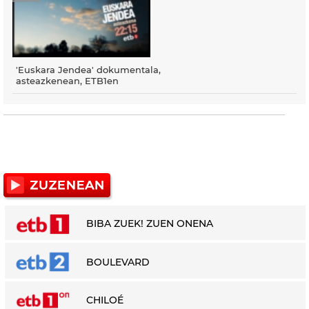
'Euskara Jendea' dokumentala,
asteazkenean, ETB1en
BIBA ZUEK! ZUEN ONENA
BOULEVARD
CHILOÉ