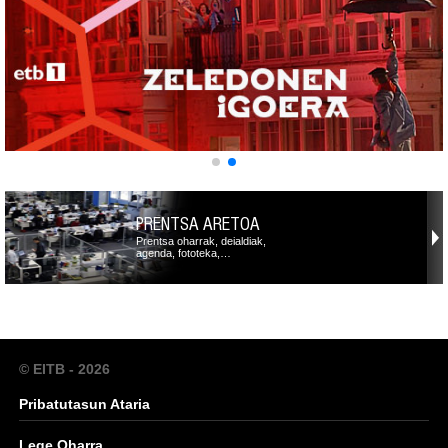
PRENTSA ARETOA
Prentsa oharrak, deialdiak,
agenda, fototeka,…
© EITB - 2026
Pribatutasun Ataria
Lege Oharra