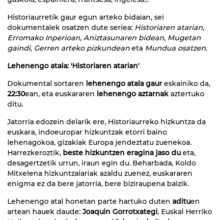
Historiaurretik gaur egun arteko bidaian, sei
dokumentalek osatzen dute seriea:
Historiaren atarian
,
Erromako Inperioan
,
Aniztasunaren bidean
,
Mugetan
gaindi
,
Gerren arteko pizkundean
eta
Mundua osatzen
.
Lehenengo atala: 'Historiaren atarian'
Dokumental sortaren
lehenengo atala gaur
eskainiko da,
22:30
ean, eta euskararen
lehenengo aztarnak
aztertuko
ditu.
Jatorria edozein delarik ere, Historiaurreko hizkuntza da
euskara, indoeuropar hizkuntzak etorri baino
lehenagokoa, gizakiak Europa jendeztatu zuenekoa.
Harrezkeroztik,
beste hizkuntzen eragina jaso du
eta,
desagertzetik urrun, iraun egin du. Beharbada, Koldo
Mitxelena hizkuntzalariak azaldu zuenez, euskararen
enigma ez da bere jatorria, bere biziraupena baizik.
Lehenengo atal honetan parte hartuko duten
aditu
en
artean hauek daude:
Joaquin Gorrotxategi
, Euskal Herriko