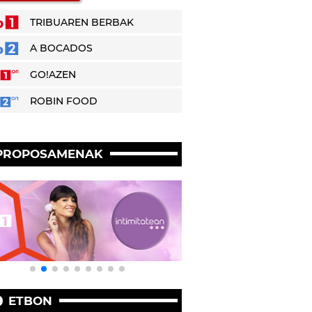
TRIBUAREN BERBAK
A BOCADOS
GO!AZEN
ROBIN FOOD
PROPOSAMENAK
ETBON