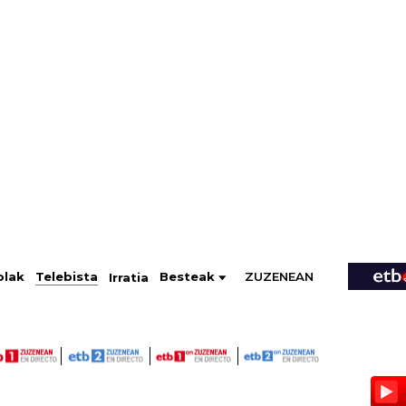
ZUZENEAN
Telebista
Besteak
olak
Irratia