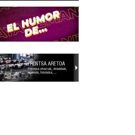
PRENTSA ARETOA
Prentsa oharrak, deialdiak,
agenda, fototeka,…