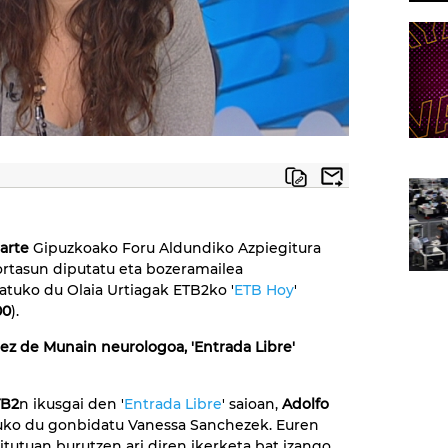
garte
Gipuzkoako Foru Aldundiko Azpiegitura
rtasun diputatu eta bozeramailea
tatuko du Olaia Urtiagak ETB2ko '
ETB Hoy
'
00
).
ez de Munain neurologoa, 'Entrada Libre'
B2
n ikusgai den '
Entrada Libre
' saioan,
Adolfo
uko du gonbidatu Vanessa Sanchezek. Euren
itutuan burutzen ari diren ikerketa bat izango