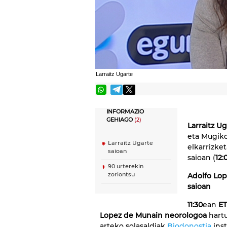
Larraitz Ugarte
INFORMAZIO
GEHIAGO
(2)
Larraitz U
eta Mugiko
Larraitz Ugarte
elkarrizke
saioan
saioan (
12:
90 urterekin
zoriontsu
Adolfo Lop
saioan
11:30
ean
ET
Lopez de Munain neorologoa
hart
arteko solasaldiak
Biodonostia
inst