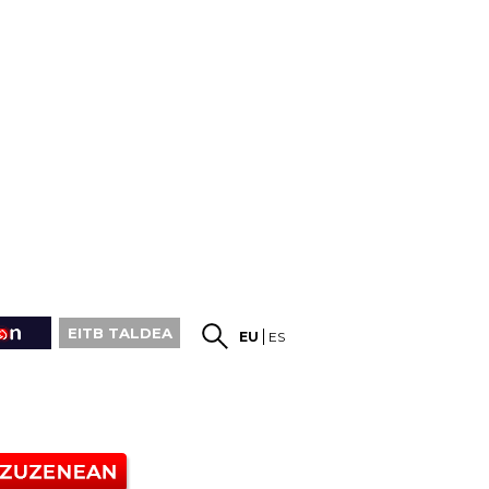
EITB TALDEA
EU
ES