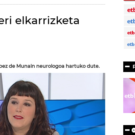
eri elkarrizketa
Lopez de Munain neurologoa hartuko dute.