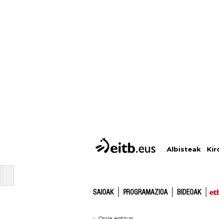
Albisteak
Kir
SAIOAK
PROGRAMAZIOA
BIDEOAK
Orria entzun