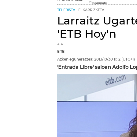
TELEBISTA
ELKARRIZKETA
Larraitz Ugart
'ETB Hoy'n
A.A.
EITB
Azken eguneratzea:
2013/10/30
11:12
(UTC+1)
'Entrada Libre' saioan Adolfo 