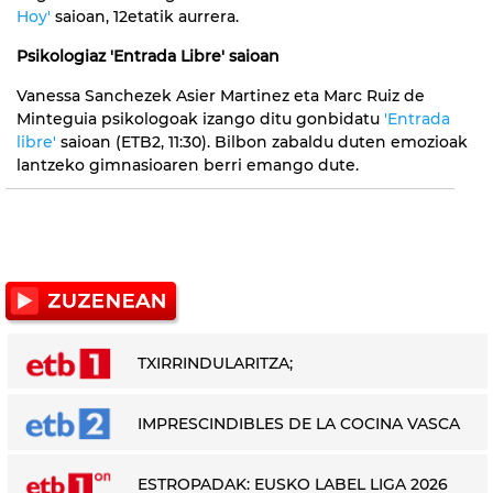
Hoy'
saioan, 12etatik aurrera.
Psikologiaz 'Entrada Libre' saioan
Vanessa Sanchezek Asier Martinez eta Marc Ruiz de
Minteguia psikologoak izango ditu gonbidatu
'Entrada
libre'
saioan (ETB2, 11:30). Bilbon zabaldu duten emozioak
lantzeko gimnasioaren berri emango dute.
TXIRRINDULARITZA;
IMPRESCINDIBLES DE LA COCINA VASCA
ESTROPADAK: EUSKO LABEL LIGA 2026