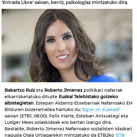
'Entrada Libre' saioan, berriz, psikologiaz mintzatuko dira.
Bakartxo Ruiz
eta
Roberto Jimenez
politikari nafarrak
elkarrizketatuko dituzte
Euskal Telebistako goizeko
albistegietan
. Estepan Aldamiz-Etxebarriak Nafarroako EH
Bilduren bozeramailea hartuko du
'Egun on Euskadi'
saioan (ETB1, 08:00). Felix Iriarte, Esteban Antxustegi eta
Ludger Mees solaskideak ere bertan izango dira.
Bestalde, Roberto Jimenez Nafarroako sozialisten idazkari
nagusia Olaia Urtiagarekin mintzatuko da ETB2ko
'ETB