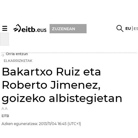
☰
EU
E
ZUZENEAN
Orria entzun
ELKARRIZKETAK
Bakartxo Ruiz eta
Roberto Jimenez,
goizeko albistegietan
A.A.
EITB
Azken eguneratzea:
2013/11/04
16:45
(UTC+1)