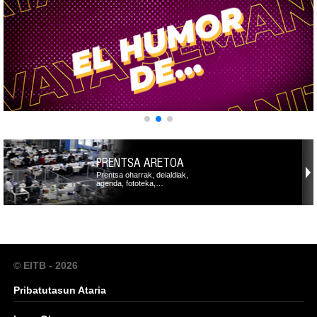
PRENTSA ARETOA
Prentsa oharrak, deialdiak,
agenda, fototeka,…
© EITB - 2026
Pribatutasun Ataria