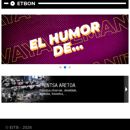
ETBON
PRENTSA ARETOA
Prentsa oharrak, deialdiak,
agenda, fototeka,…
© EITB - 2026