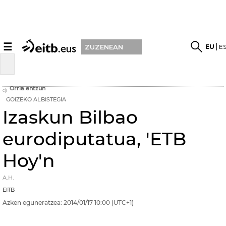
☰
EU
E
ZUZENEAN
Orria entzun
GOIZEKO ALBISTEGIA
Izaskun Bilbao
eurodiputatua, 'ETB
Hoy'n
A.H.
EITB
Azken eguneratzea:
2014/01/17
10:00
(UTC+1)