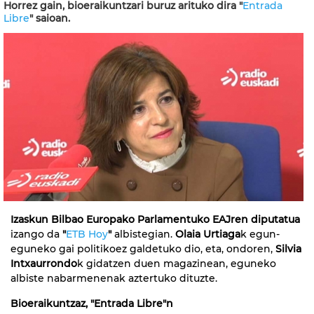
Horrez gain, bioeraikuntzari buruz arituko dira "
Entrada
Libre
" saioan.
Izaskun Bilbao Europako Parlamentuko EAJren diputatua
izango da
"
ETB Hoy
"
albistegian.
Olaia Urtiaga
k egun-
eguneko gai politikoez galdetuko dio, eta, ondoren,
Silvia
Intxaurrondo
k gidatzen duen magazinean, eguneko
albiste nabarmenenak aztertuko dituzte.
Bioeraikuntzaz, "Entrada Libre"n