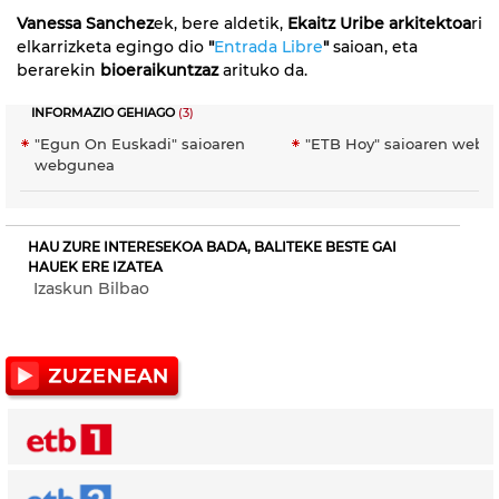
Vanessa Sanchez
ek, bere aldetik,
Ekaitz Uribe arkitektoa
ri
elkarrizketa egingo dio
"
Entrada Libre
"
saioan, eta
berarekin
bioeraikuntzaz
arituko da.
INFORMAZIO GEHIAGO
(3)
"Egun On Euskadi" saioaren
"ETB Hoy" saioaren webg
webgunea
HAU ZURE INTERESEKOA BADA, BALITEKE BESTE GAI
HAUEK ERE IZATEA
Izaskun Bilbao