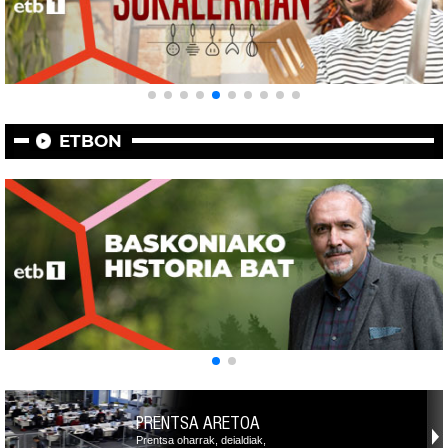
ETBON
PRENTSA ARETOA
Prentsa oharrak, deialdiak,