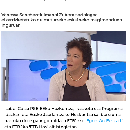
Vanessa Sanchezek Imanol Zubero soziologoa
elkarrizketatuko du muturreko eskuineko mugimenduen
inguruan.
Isabel Celaa PSE-EEko Hezkuntza, Ikasketa eta Programa
idazkari eta Eusko Jaurlaritzako Hezkuntza sailburu ohia
hartuko dute gaur gonbidatu ETB1eko '
Egun On Euskadi
'
eta ETB2ko 'ETB Hoy' albistegietan.