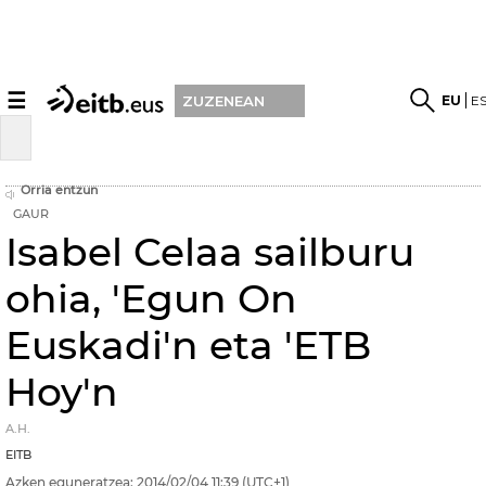
☰
EU
E
ZUZENEAN
Orria entzun
GAUR
Isabel Celaa sailburu
ohia, 'Egun On
Euskadi'n eta 'ETB
Hoy'n
A.H.
EITB
Azken eguneratzea:
2014/02/04
11:39
(UTC+1)