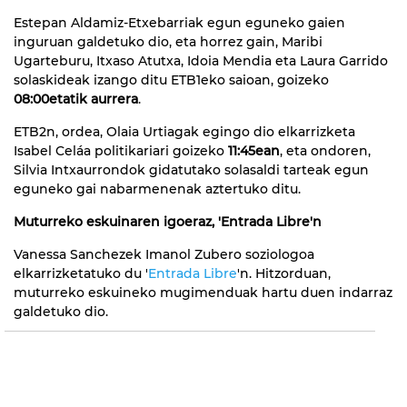
Estepan Aldamiz-Etxebarriak egun eguneko gaien
inguruan galdetuko dio, eta horrez gain, Maribi
Ugarteburu, Itxaso Atutxa, Idoia Mendia eta Laura Garrido
solaskideak izango ditu ETB1eko saioan, goizeko
08:00etatik aurrera
.
ETB2n, ordea, Olaia Urtiagak egingo dio elkarrizketa
Isabel Celáa politikariari goizeko
11:45ean
, eta ondoren,
Silvia Intxaurrondok gidatutako solasaldi tarteak egun
eguneko gai nabarmenenak aztertuko ditu.
Muturreko eskuinaren igoeraz, 'Entrada Libre'n
Vanessa Sanchezek Imanol Zubero soziologoa
elkarrizketatuko du '
Entrada Libre
'n. Hitzorduan,
muturreko eskuineko mugimenduak hartu duen indarraz
galdetuko dio.