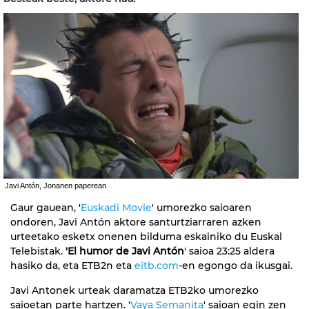
Javi Antón, Jonanen paperean
Gaur gauean, '
Euskadi Movie
' umorezko saioaren
ondoren, Javi Antón aktore santurtziarraren azken
urteetako esketx onenen bilduma eskainiko du Euskal
Telebistak.
'El humor de Javi Antón
' saioa 23:25 aldera
hasiko da, eta ETB2n eta
eitb.com
-en egongo da ikusgai.
Javi Antonek urteak daramatza ETB2ko umorezko
saioetan parte hartzen. '
Vaya Semanita
' saioan egin zen