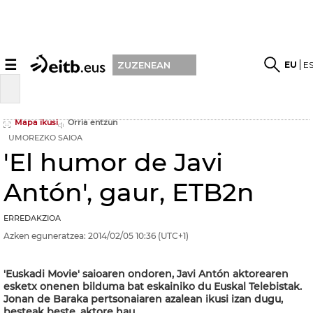
☰
EU
E
ZUZENEAN
Mapa ikusi
Orria entzun
UMOREZKO SAIOA
'El humor de Javi
Antón', gaur, ETB2n
ERREDAKZIOA
Azken eguneratzea:
2014/02/05
10:36
(UTC+1)
'Euskadi Movie' saioaren ondoren, Javi Antón aktorearen
esketx onenen bilduma bat eskainiko du Euskal Telebistak.
Jonan de Baraka pertsonaiaren azalean ikusi izan dugu,
besteak beste, aktore hau.