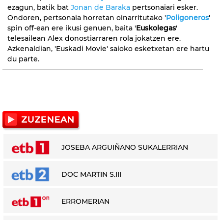
ezagun, batik bat
Jonan de Baraka
pertsonaiari esker.
Ondoren, pertsonaia horretan oinarritutako '
Poligoneros
'
spin off-ean ere ikusi genuen, baita '
Euskolegas
'
telesailean Alex donostiarraren rola jokatzen ere.
Azkenaldian, 'Euskadi Movie' saioko esketxetan ere hartu
du parte.
JOSEBA ARGUIÑANO SUKALERRIAN
DOC MARTIN S.III
ERROMERIAN