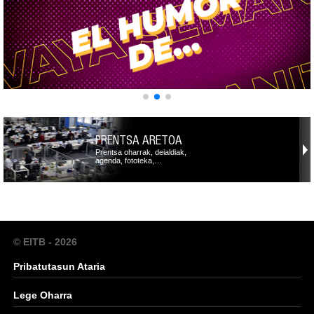
PRENTSA ARETOA
Prentsa oharrak, deialdiak,
agenda, fototeka,…
© EITB - 2026
Pribatutasun Ataria
Lege Oharra