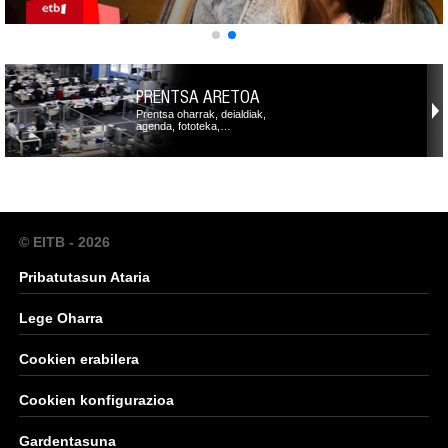
PRENTSA ARETOA
Prentsa oharrak, deialdiak,
agenda, fototeka,…
© EITB - 2026
Pribatutasun Ataria
Lege Oharra
Cookien erabilera
Cookien konfigurazioa
Gardentasuna