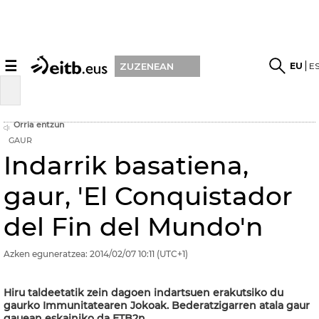
☰
EU
E
ZUZENEAN
Orria entzun
GAUR
Indarrik basatiena,
gaur, 'El Conquistador
del Fin del Mundo'n
Azken eguneratzea:
2014/02/07
10:11
(UTC+1)
Hiru taldeetatik zein dagoen indartsuen erakutsiko du
gaurko Immunitatearen Jokoak. Bederatzigarren atala gaur
gauean eskainiko da ETB2n.