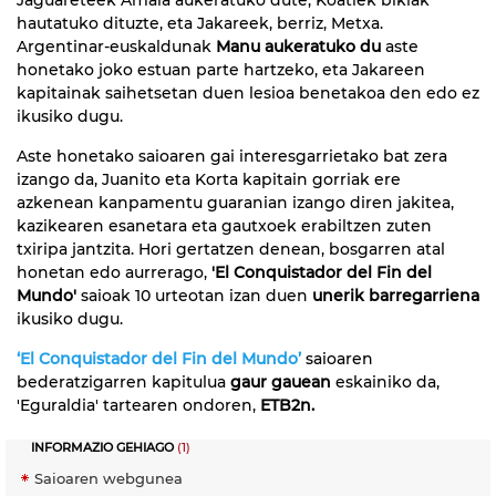
hautatuko dituzte, eta Jakareek, berriz, Metxa.
Argentinar-euskaldunak
Manu aukeratuko du
aste
honetako joko estuan parte hartzeko, eta Jakareen
kapitainak saihetsetan duen lesioa benetakoa den edo ez
ikusiko dugu.
Aste honetako saioaren gai interesgarrietako bat zera
izango da, Juanito eta Korta kapitain gorriak ere
azkenean kanpamentu guaranian izango diren jakitea,
kazikearen esanetara eta gautxoek erabiltzen zuten
txiripa jantzita. Hori gertatzen denean, bosgarren atal
honetan edo aurrerago,
'El Conquistador del Fin del
Mundo'
saioak 10 urteotan izan duen
unerik barregarriena
ikusiko dugu.
‘El Conquistador del Fin del Mundo’
saioaren
bederatzigarren kapitulua
gaur gauean
eskainiko da,
'Eguraldia' tartearen ondoren,
ETB2n.
INFORMAZIO GEHIAGO
(1)
Saioaren webgunea