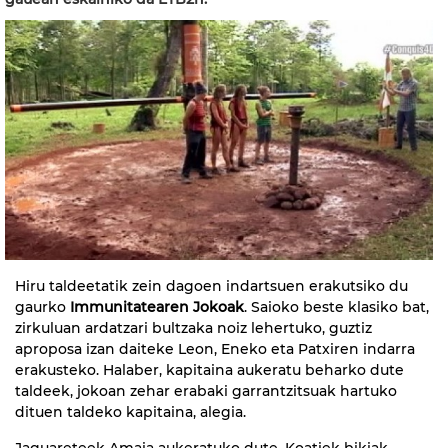
Hiru taldeetatik zein dagoen indartsuen erakutsiko du
gaurko
Immunitatearen Jokoak
. Saioko beste klasiko bat,
zirkuluan ardatzari bultzaka noiz lehertuko, guztiz
aproposa izan daiteke Leon, Eneko eta Patxiren indarra
erakusteko. Halaber, kapitaina aukeratu beharko dute
taldeek, jokoan zehar erabaki garrantzitsuak hartuko
dituen taldeko kapitaina, alegia.
Jaguareteek Amaia aukeratuko dute, Koatiek bikiak