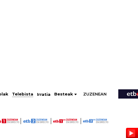
ZUZENEAN
Telebista
Besteak
olak
Irratia