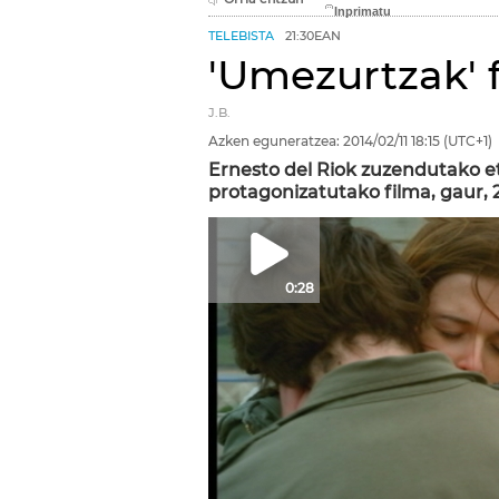
TELEBISTA
21:30EAN
'Umezurtzak' 
J.B.
Azken eguneratzea:
2014/02/11
18:15
(UTC+1)
Ernesto del Riok zuzendutako eta
protagonizatutako filma, gaur, 
0:28