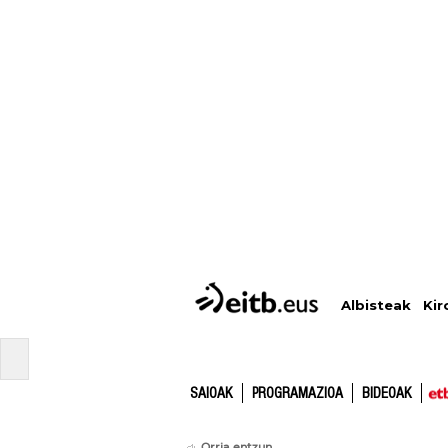
Albisteak
Kir
SAIOAK
PROGRAMAZIOA
BIDEOAK
Orria entzun