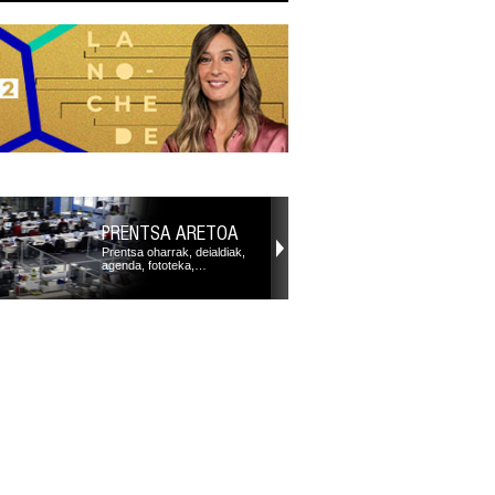
PRENTSA ARETOA
Prentsa oharrak, deialdiak,
agenda, fototeka,…