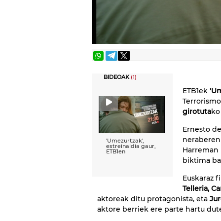
BIDEOAK
(1)
ETB1ek
'U
Terrorism
girotuta
ko
Ernesto de
neraberen 
'Umezurtzak',
estreinaldia gaur,
Harreman h
ETB1en
biktima ba
Euskaraz f
Telleria, 
aktoreak ditu protagonista, eta
Ju
aktore berriek ere parte hartu dut