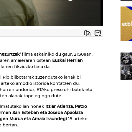
mezurtzak'
filma eskainiko du gaur, 21:30ean.
oaren amaieraren ostean
Euskal Herrian
 lehen fikziozko lana da.
l Rio bilbotarrak zuzendutako lanak bi
arteko amodio istorioa kontatzen du.
orren ondorioz, ETAko preso ohi batek eta
ten alabak topo egingo dute.
ilmatutako lan honek
Itziar Atienza, Patxo
Carmen San Esteban eta Joseba Apaolaza
rgen Murua eta Amaia Iraundegi
18 urteko
e bertan.