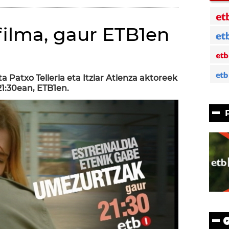
filma, gaur ETB1en
 Patxo Telleria eta Itziar Atienza aktoreek
21:30ean, ETB1en.