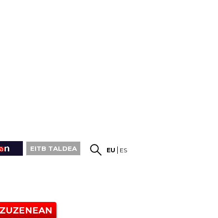
EITB TALDEA
EU
ES