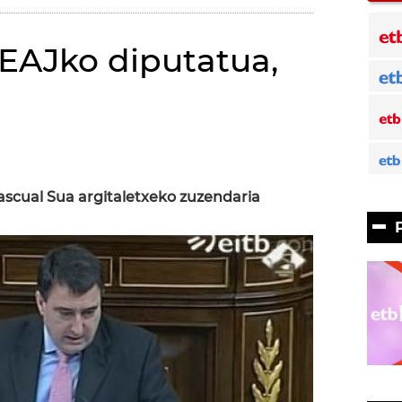
 EAJko diputatua,
 Pascual Sua argitaletxeko zuzendaria