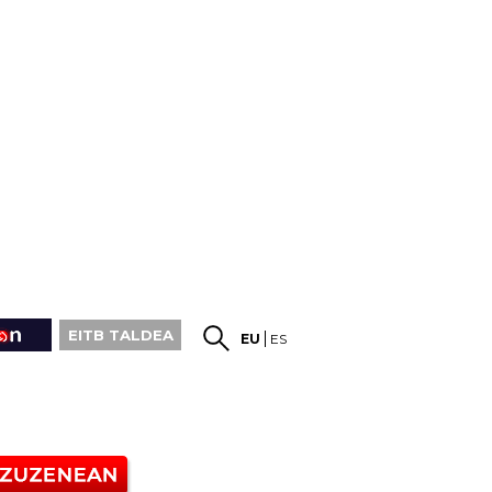
EITB TALDEA
EU
ES