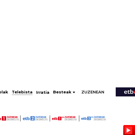
ZUZENEAN
Telebista
Besteak
olak
Irratia