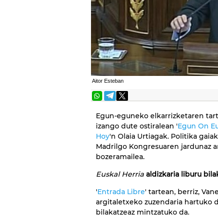
Aitor Esteban
Egun-eguneko elkarrizketaren tar
izango dute ostiralean '
Egun On Eu
Hoy
'n Olaia Urtiagak. Politika gaiak
Madrilgo Kongresuaren jardunaz a
bozeramailea.
Euskal Herria
aldizkaria liburu bil
'
Entrada Libre
' tartean, berriz, Va
argitaletxeko zuzendaria hartuko du.
bilakatzeaz mintzatuko da.