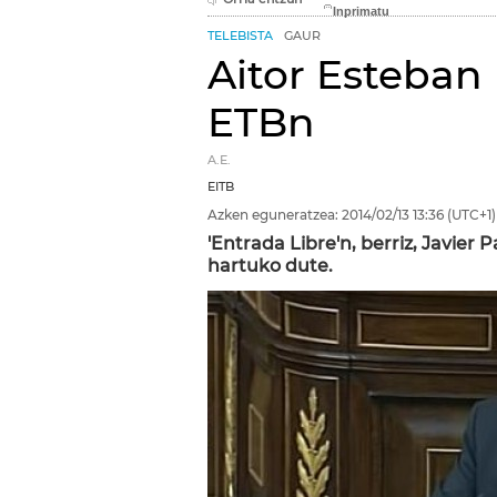
TELEBISTA
GAUR
Aitor Esteban
ETBn
A.E.
EITB
Azken eguneratzea:
2014/02/13
13:36
(UTC+1)
'Entrada Libre'n, berriz, Javier
hartuko dute.