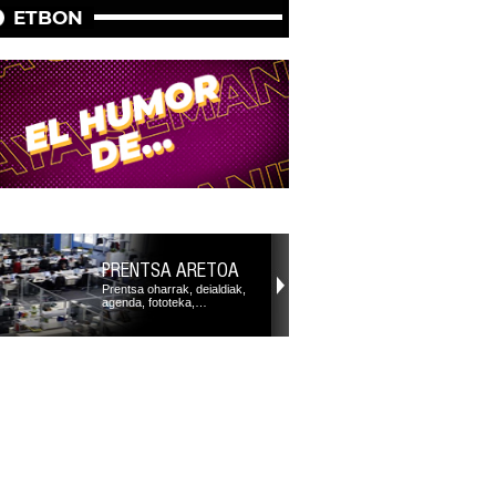
ETBON
PRENTSA ARETOA
Prentsa oharrak, deialdiak,
agenda, fototeka,…