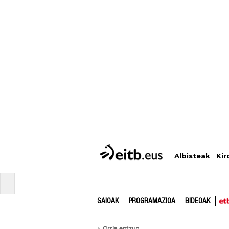
Albisteak
Kir
SAIOAK
PROGRAMAZIOA
BIDEOAK
Orria entzun