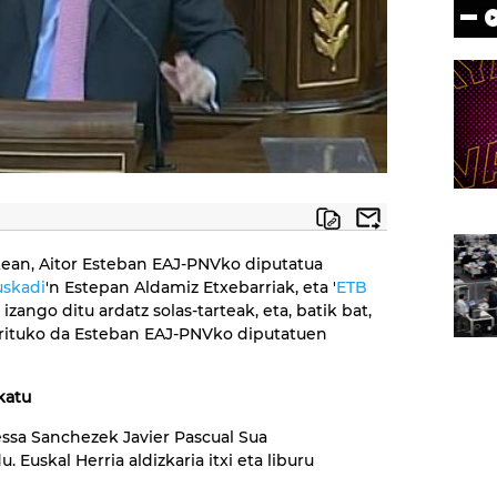
tean, Aitor Esteban EAJ-PNVko diputatua
skadi
'n Estepan Aldamiz Etxebarriak, eta '
ETB
 izango ditu ardatz solas-tarteak, eta, batik bat,
rituko da Esteban EAJ-PNVko diputatuen
akatu
nessa Sanchezek Javier Pascual Sua
 Euskal Herria aldizkaria itxi eta liburu