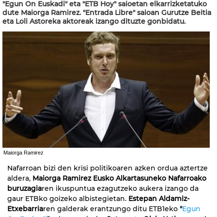
"Egun On Euskadi" eta "ETB Hoy" saioetan elkarrizketatuko
dute Maiorga Ramirez. "Entrada Libre" saioan Gurutze Beitia
eta Loli Astoreka aktoreak izango dituzte gonbidatu.
Maiorga Ramirez
Nafarroan bizi den krisi politikoaren azken ordua aztertze
aldera,
Maiorga Ramirez Eusko Alkartasuneko Nafarroako
buruzagia
ren ikuspuntua ezagutzeko aukera izango da
gaur ETBko goizeko albistegietan.
Estepan Aldamiz-
Etxebarria
ren galderak erantzungo ditu ETB1eko
"
Egun