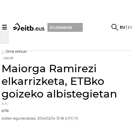
☰
EU
E
ZUZENEAN
Orria entzun
GAUR
Maiorga Ramirezi
elkarrizketa, ETBko
goizeko albistegietan
A.A.
EITB
Azken eguneratzea:
2014/02/14
13:18
(UTC+1)