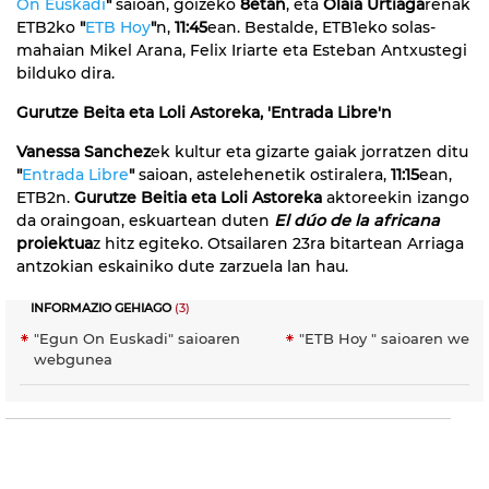
On Euskadi
"
saioan, goizeko
8etan
, eta
Olaia Urtiaga
renak
ETB2ko
"
ETB Hoy
"
n,
11:45
ean. Bestalde, ETB1eko solas-
mahaian Mikel Arana, Felix Iriarte eta Esteban Antxustegi
bilduko dira.
Gurutze Beita eta Loli Astoreka, 'Entrada Libre'n
Vanessa Sanchez
ek kultur eta gizarte gaiak jorratzen ditu
"
Entrada Libre
"
saioan, astelehenetik ostiralera,
11:15
ean,
ETB2n.
Gurutze Beitia eta Loli Astoreka
aktoreekin izango
da oraingoan, eskuartean duten
El dúo de la africana
proiektua
z hitz egiteko. Otsailaren 23ra bitartean Arriaga
antzokian eskainiko dute zarzuela lan hau.
INFORMAZIO GEHIAGO
(3)
"Egun On Euskadi" saioaren
"ETB Hoy " saioaren web
webgunea