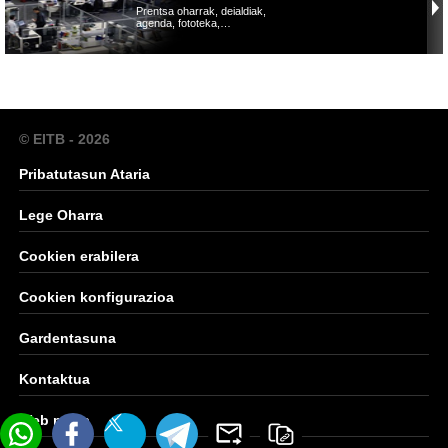
Prentsa oharrak, deialdiak,
agenda, fototeka,…
© EITB - 2026
Pribatutasun Ataria
Lege Oharra
Cookien erabilera
Cookien konfigurazioa
Gardentasuna
Kontaktua
Web mapa