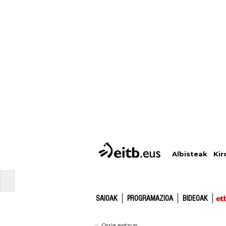
Albisteak
Kir
SAIOAK
PROGRAMAZIOA
BIDEOAK
Orria entzun