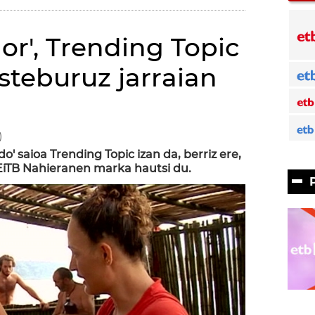
or', Trending Topic
steburuz jarraian
)
o' saioa Trending Topic izan da, berriz ere,
EiTB Nahieranen marka hautsi du.