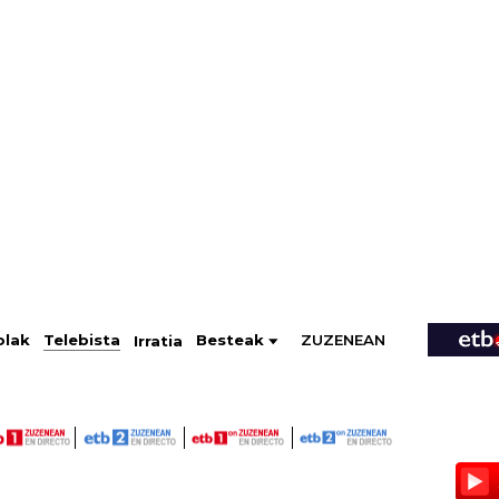
ZUZENEAN
Telebista
Besteak
olak
Irratia