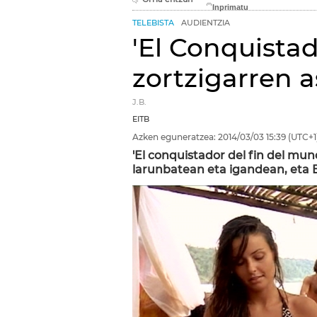
TELEBISTA
AUDIENTZIA
'El Conquistad
zortzigarren a
J.B.
EITB
Azken eguneratzea:
2014/03/03
15:39
(UTC+1
'El conquistador del fin del mund
larunbatean eta igandean, eta 