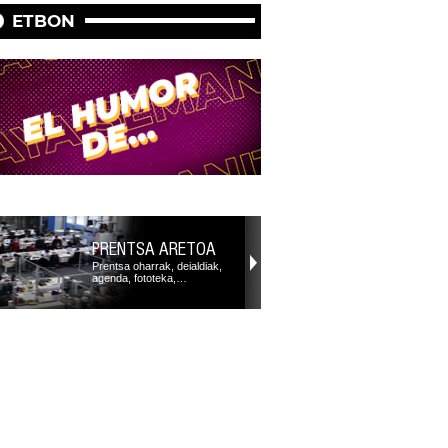
ETBON
PRENTSA ARETOA
Prentsa oharrak, deialdiak,
agenda, fototeka,…