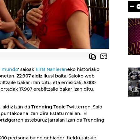
el mundo
' saioak
EiTB Nahieran
eko historiako
onetan,
22.907 aldiz ikusi baita
. Saioko web
ltzaile bakar izan ditu, eta emisioak, 5.000
ortadak 17.907 erabiltzaile bakar izan ditu,
. aldiz
izan da
Trending Topic
Twitterren. Saio
 puntakoena izan dira Estatu mailan. 'El
rtzigarren asteburuz jarraian izan da Trending
.000 pertsona baino gehiagori heldu zaizkie