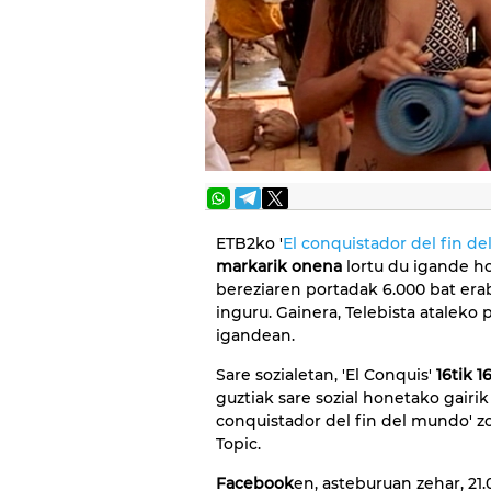
ETB2ko '
El conquistador del fin d
markarik onena
lortu du igande h
bereziaren portadak 6.000 bat erabi
inguru. Gainera, Telebista ataleko p
igandean.
Sare sozialetan, 'El Conquis'
16tik 16
guztiak sare sozial honetako gairik
conquistador del fin del mundo' zo
Topic.
Facebook
en, asteburuan zehar, 21