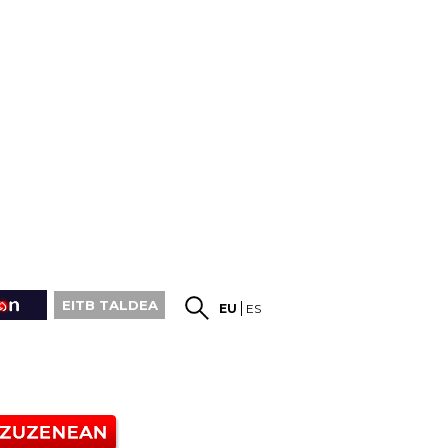
EITB TALDEA
EU
ES