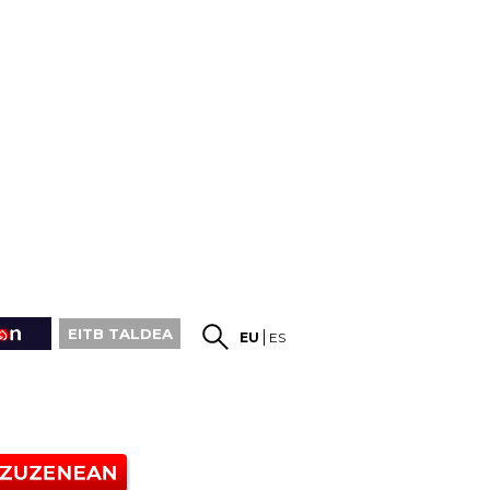
EITB TALDEA
EU
ES