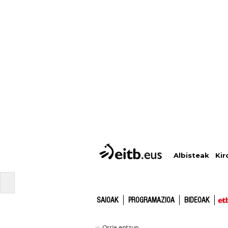
Albisteak
Kir
SAIOAK
PROGRAMAZIOA
BIDEOAK
Orria entzun