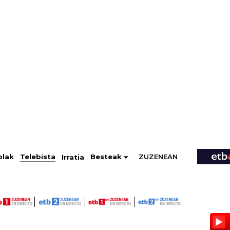
ZUZENEAN
Telebista
Besteak
olak
Irratia