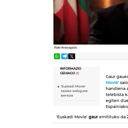
Iñaki Anasagasti.
INFORMAZIO
GEHIAGO
(1)
Gaur gaue
Movie
' sa
'Euskadi Movie'
handiena a
saioko webgune
telebista 
berezia
egiten due
Espainiako
'Euskadi Movie'
gaur
emitituko da