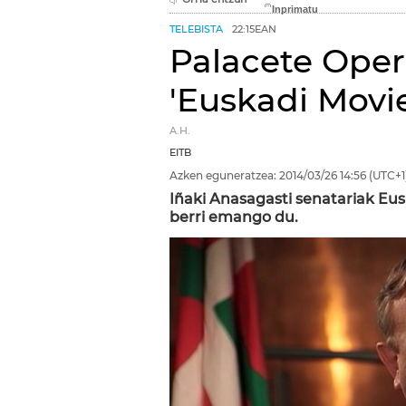
TELEBISTA
22:15EAN
Palacete Oper
'Euskadi Movie
A.H.
EITB
Azken eguneratzea:
2014/03/26
14:56
(UTC+1
Iñaki Anasagasti senatariak Eu
berri emango du.