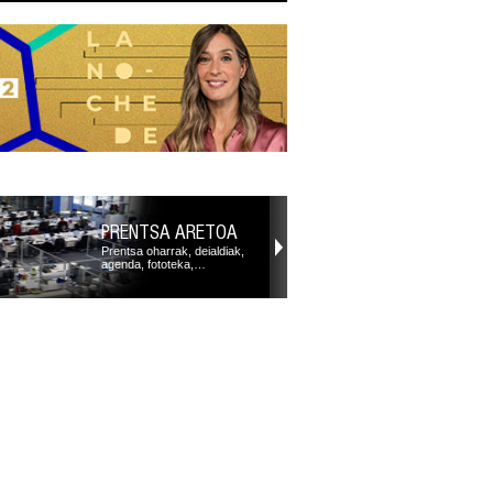
PRENTSA ARETOA
Prentsa oharrak, deialdiak,
agenda, fototeka,…