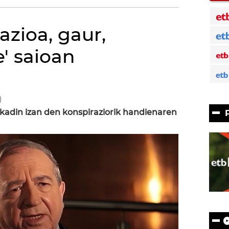
azioa, gaur,
' saioan
)
skadin izan den konspiraziorik handienaren