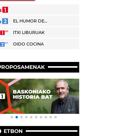
EL HUMOR DE...
ITXI LIBURUAK
OIDO COCINA
PROPOSAMENAK
ETBON