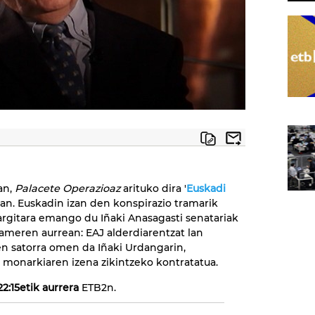
an,
Palacete Operazioaz
arituko dira '
Euskadi
ioan. Euskadin izan den konspirazio tramarik
rgitara emango du Iñaki Anasagasti senatariak
kameren aurrean: EAJ alderdiarentzat lan
n satorra omen da Iñaki Urdangarin,
 monarkiaren izena zikintzeko kontratatua.
22:15etik aurrera
ETB2n.