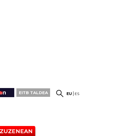
EITB TALDEA
EU
ES