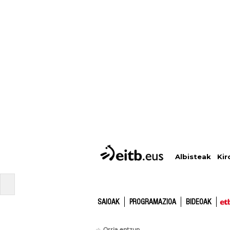
Albisteak
Kir
SAIOAK
PROGRAMAZIOA
BIDEOAK
Orria entzun