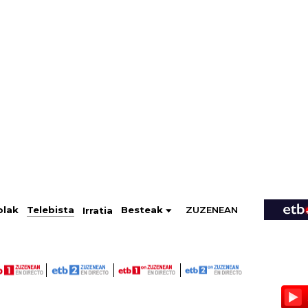
ZUZENEAN
Telebista
Besteak
olak
Irratia