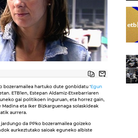
o bozeramailea hartuko dute gonbidatu '
Egun
gietan. ETB1en, Estepan Aldamiz-Etxebarriaren
neko gai politikoen inguruan, eta horrez gain,
e Madina eta Iker Bizkarguenaga solaskideak
atik aurrera.
n jardungo da PPko bozeramailea goizeko
ondok aurkeztutako saioak eguneko albiste