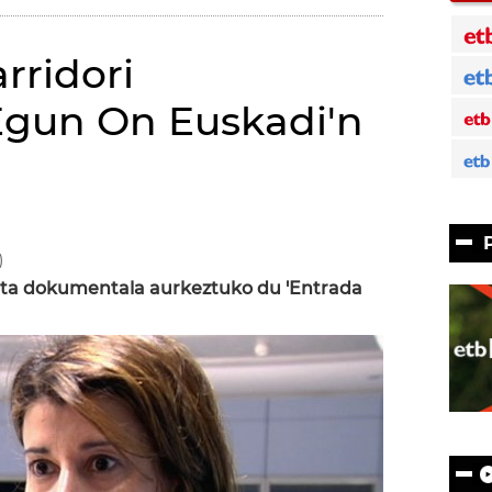
rridori
'Egun On Euskadi'n
n
)
ita dokumentala aurkeztuko du 'Entrada