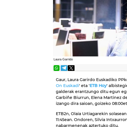
Laura Garrido
Gaur, Laura Garirdo Euskadiko PPk
On Euskadi
' eta '
ETB Hoy
' albiste
galderak erantzungo ditu egun egu
Garbiñe Biurrun, Elena Martinez d
izango dira saioan, goizeko 08:00et
ETB2n, Olaia Urtiagarekin solasea
11:45ean. Ondoren, Silvia Intxaurr
nabarmenenak aztertuko ditu.