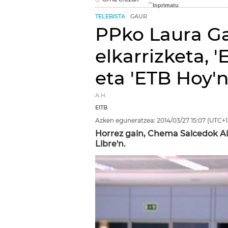
TELEBISTA
GAUR
PPko Laura Ga
elkarrizketa, 
eta 'ETB Hoy'
A.H.
EITB
Azken eguneratzea:
2014/03/27
15:07
(UTC+1
Horrez gain, Chema Salcedok A
Libre'n.