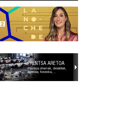
PRENTSA ARETOA
Prentsa oharrak, deialdiak,
agenda, fototeka,…