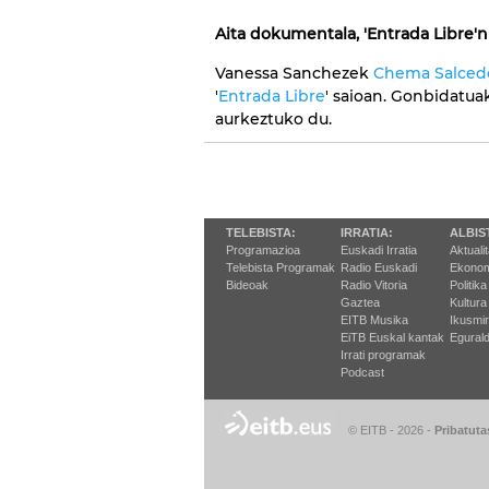
Aita dokumentala, 'Entrada Libre'n
Vanessa Sanchezek
Chema Salced
'
Entrada Libre
' saioan. Gonbidatu
aurkeztuko du.
TELEBISTA:
IRRATIA:
ALBIS
Programazioa
Euskadi Irratia
Aktuali
Telebista Programak
Radio Euskadi
Ekonom
Bideoak
Radio Vitoria
Politika
Gaztea
Kultura
EITB Musika
Ikusmi
EiTB Euskal kantak
Egurald
Irrati programak
Podcast
© EITB - 2026
-
Pribatuta