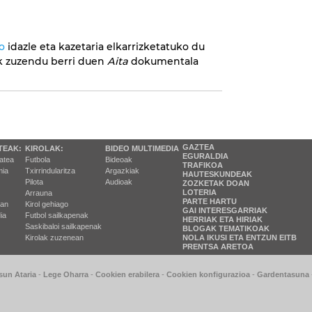
o
idazle eta kazetaria elkarrizketatuko du
ak zuzendu berri duen
Aita
dokumentala
GAZTEA
TEAK:
KIROLAK:
BIDEO MULTIMEDIA
EGURALDIA
tatea
Futbola
Bideoak
TRAFIKOA
ia
Txirrindularitza
Argazkiak
HAUTESKUNDEAK
Pilota
Audioak
ZOZKETAK DOAN
LOTERIA
Arrauna
PARTE HARTU
ran
Kirol gehiago
GAI INTERESGARRIAK
ia
Futbol sailkapenak
HERRIAK ETA HIRIAK
Saskibaloi sailkapenak
BLOGAK TEMATIKOAK
Kirolak zuzenean
NOLA IKUSI ETA ENTZUN EITB
PRENTSA ARETOA
sun Ataria
-
Lege Oharra
-
Cookien erabilera
-
Cookien konfigurazioa
-
Gardentasuna