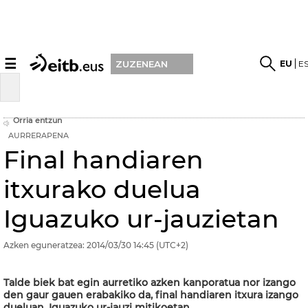
☰
EU
E
ZUZENEAN
Orria entzun
AURRERAPENA
Final handiaren
itxurako duelua
Iguazuko ur-jauzietan
Azken eguneratzea:
2014/03/30
14:45
(UTC+2)
Talde biek bat egin aurretiko azken kanporatua nor izango
den gaur gauen erabakiko da, final handiaren itxura izango
dueluan, Iguazuko ur-jauzi mitikoetan.