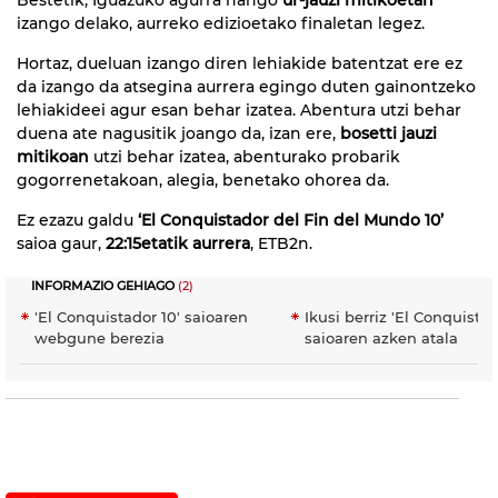
izango delako, aurreko edizioetako finaletan legez.
Hortaz, dueluan izango diren lehiakide batentzat ere ez
da izango da atsegina aurrera egingo duten gainontzeko
lehiakideei agur esan behar izatea. Abentura utzi behar
duena ate nagusitik joango da, izan ere,
bosetti jauzi
mitikoan
utzi behar izatea, abenturako probarik
gogorrenetakoan, alegia, benetako ohorea da.
Ez ezazu galdu
‘El Conquistador del Fin del Mundo 10’
saioa gaur,
22:15etatik aurrera
, ETB2n.
INFORMAZIO GEHIAGO
(2)
'El Conquistador 10' saioaren
Ikusi berriz 'El Conquistad
webgune berezia
saioaren azken atala