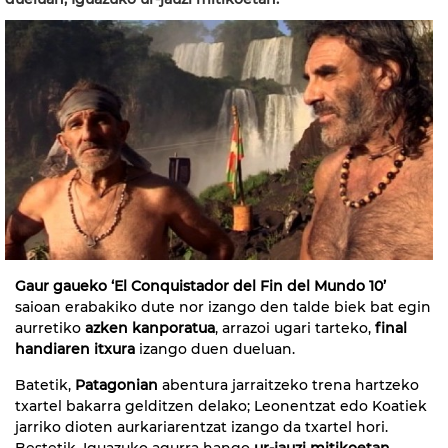
Gaur gaueko ‘El Conquistador del Fin del Mundo 10’
saioan erabakiko dute nor izango den talde biek bat egin
aurretiko
azken kanporatua
, arrazoi ugari tarteko,
final
handiaren itxura
izango duen dueluan.
Batetik,
Patagonian
abentura jarraitzeko trena hartzeko
txartel bakarra gelditzen delako; Leonentzat edo Koatiek
jarriko dioten aurkariarentzat izango da txartel hori.
Bestetik, Iguazuko agurra hango
ur-jauzi mitikoetan