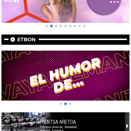
ETBON
PRENTSA ARETOA
Prentsa oharrak, deialdiak,
agenda, fototeka,…