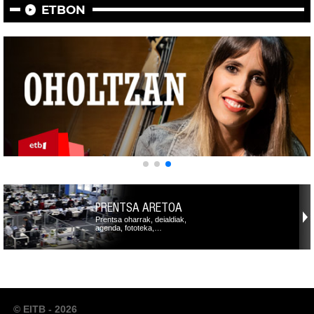
ETBON
PRENTSA ARETOA
Prentsa oharrak, deialdiak,
agenda, fototeka,…
© EITB - 2026