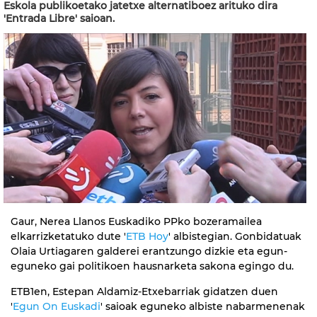
Eskola publikoetako jatetxe alternatiboez arituko dira
'Entrada Libre' saioan.
Gaur, Nerea Llanos Euskadiko PPko bozeramailea
elkarrizketatuko dute '
ETB Hoy
' albistegian. Gonbidatuak
Olaia Urtiagaren galderei erantzungo dizkie eta egun-
eguneko gai politikoen hausnarketa sakona egingo du.
ETB1en, Estepan Aldamiz-Etxebarriak gidatzen duen
'
Egun On Euskadi
' saioak eguneko albiste nabarmenenak