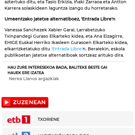
aztertuko ditu, eta Tasio Erkizia, Iñaki Zarraoa eta Antton
Karrera solaskideen laguntza izango du horretarako.
Umeentzako jatetxe alternatiboez, 'Entrada Libre'n
Vanessa Sanchezek Xabier Garai, Larrabetzuko
Txinpandegi Guraso Elkarteko kidea, eta Ana Eizagirre,
EHIGE Euskal Herriko Ikasleen Gurasoen Elkarteko kidea,
elkarrizketatuko ditu
'Entrada Libre'
n. Beraiekin, eskola
publikoetan jatetxe alternatiboak sortzeaz arituko dira.
HAU ZURE INTERESEKOA BADA, BALITEKE BESTE GAI
HAUEK ERE IZATEA
Nerea Llanos argazkiak
TXORIENE