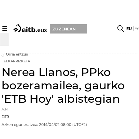
☰
EU
E
ZUZENEAN
Orria entzun
ELKARRIZKETA
Nerea Llanos, PPko
bozeramailea, gaurko
'ETB Hoy' albistegian
A.H.
EITB
Azken eguneratzea:
2014/04/02
08:00
(UTC+2)