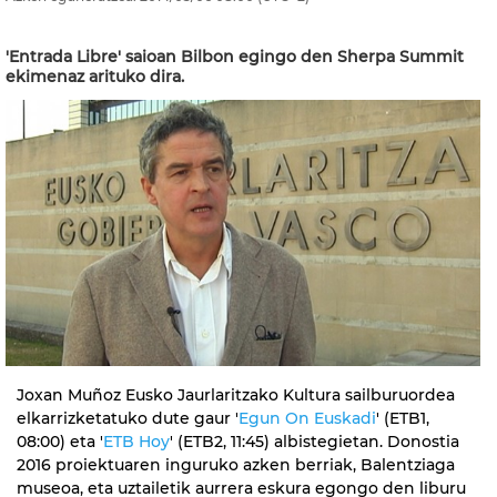
'Entrada Libre' saioan Bilbon egingo den Sherpa Summit
ekimenaz arituko dira.
Joxan Muñoz Eusko Jaurlaritzako Kultura sailburuordea
elkarrizketatuko dute gaur '
Egun On Euskadi
' (ETB1,
08:00) eta '
ETB Hoy
' (ETB2, 11:45) albistegietan. Donostia
2016 proiektuaren inguruko azken berriak, Balentziaga
museoa, eta uztailetik aurrera eskura egongo den liburu