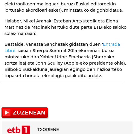
elektronikoen maileguari buruz (Euskal editoreekin
lortutako akordioari esker), mintzatuko da gonbidatua.
Halaber, Mikel Aranak, Esteban Antxutegik eta Elena
Martinez de Madinak hartuko dute parte ETB1eko saioko
solas-mahaian.
Bestalde, Vanessa Sanchezek gidatzen duen '
Entrada
Libre
' saioan Sherpa Summit 2014 ekimenari buruz
mintzatuko dira Xabier Uribe-Etxebarria (Sherpako
sortzailea) eta John Sculley (Apple-eko presidente ohia).
Bilboko Euskalduna jauregian egingo den nazioarteko
topaketa honek teknologia gaiak ditu ardatz.
TXORIENE