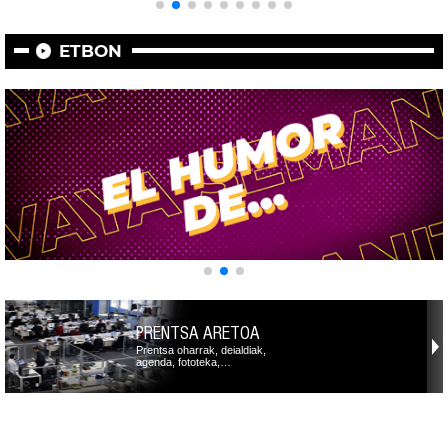
ETBON
PRENTSA ARETOA
Prentsa oharrak, deialdiak,
agenda, fototeka,…