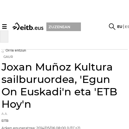
☰
EU
E
ZUZENEAN
Orria entzun
GAUR
Joxan Muñoz Kultura
sailburuordea, 'Egun
On Euskadi'n eta 'ETB
Hoy'n
A.A.
EITB
Azken eguneratzea:
2014/05/06
08:00
(UTC+2)