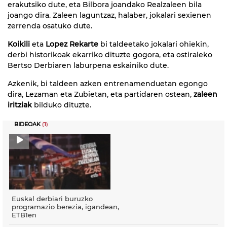
erakutsiko dute, eta Bilbora joandako Realzaleen bila
joango dira. Zaleen laguntzaz, halaber, jokalari sexienen
zerrenda osatuko dute.
Koikili
eta
Lopez Rekarte
bi taldeetako jokalari ohiekin,
derbi historikoak ekarriko dituzte gogora, eta ostiraleko
Bertso Derbiaren laburpena eskainiko dute.
Azkenik, bi taldeen azken entrenamenduetan egongo
dira, Lezaman eta Zubietan, eta partidaren ostean,
zaleen
iritziak
bilduko dituzte.
BIDEOAK
(1)
Euskal derbiari buruzko
programazio berezia, igandean,
ETB1en