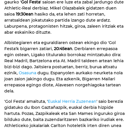
gaurko '
Gol Festa
' saioan ere luze eta zabal jardungo dute
Athletic-Real derbiaz. Mikel Olazabalek gidatzen duen
saioa
19:30ean
hasiko da, eta lehen zati horretan,
arratsaldean jokatutako partida izango dute ardatz.
Laburpena, protagonisten hitzak, giroa, zaleen iritziak eta
abar eskainiko dituzte.
Albistegiaren eta eguraldiaren ostean ekingo dio 'Gol
Festa'k bigarren zatiari,
20:45ean
. Derbiaren errepasoa
egin ostean, Ligako titulurako borrokaz mintzatuko dira:
Real Madril, Bartzelona eta At. Madril taldeen artean lehia
bizi-bizi dago. Jaitsiera postuetan, berriz, burua altxatu
ezinik,
Osasuna
dugu. Espanyolen aurkako neurketa nola
joan zaion jakingo dugu. Eta azkenik, Bigarren Mailari
errepasoa egingo diote, Alavesen norgehiagoka tartean
dela.
'Gol Festa' amaituta, '
Euskal Herria Zuzenean
' saio berezia
gidatuko du Ibon Gaztañazpik, euskal derbia hizpide
hartuta. Pozas, Zazpikaleak eta San Mames inguruko giroa
bilduko dute, baita zuzendaritzaren bazkariko irudiak ere.
Athleticeko jokalariak Carlton hoteletik irten diren unea