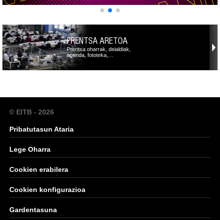
PRENTSA ARETOA
Prentsa oharrak, deialdiak,
agenda, fototeka,…
© EITB - 2026
Pribatutasun Ataria
Lege Oharra
Cookien erabilera
Cookien konfigurazioa
Gardentasuna