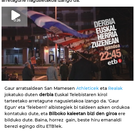
arretagune nagusietakoa izango da.
0:26
Gaur arratsaldean San Mamesen
Athleticek
eta
Realak
jokatuko duten
derbia
Euskal Telebistaren kirol
tarteetako arretagune nagusietakoa izango da. 'Gaur
Egun' eta 'Teleberri' albistegiek bi taldeen azken ordukoa
kontatuko dute, eta
Bilboko kaleetan bizi den giroa
ere
bilduko dute. Baina, horrez gain, beste hiru emanaldi
berezi egingo ditu ETB1ek.