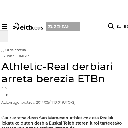
☰
EU
E
ZUZENEAN
Orria entzun
EUSKAL DERBIA
Athletic-Real derbiari
arreta berezia ETBn
A.A.
EITB
Azken eguneratzea:
2014/05/11
10:01
(UTC+2)
Gaur arratsaldean San Mamesen Athleticek eta Realak
jokatuko duten derbia Euskal Telebistaren kirol tarteetako