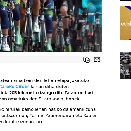
atean amaitzen den lehen etapa jokatuko
Italiako Giroan
lehian diharduten
riek.
203 kilometro izango ditu Taranton hasi
non amaitu
ko den 5. jardunaldi honek.
ko hirurak baino lehen hasiko da emankizuna
 eitb.com-en, Fermin Aramendiren eta Xabier
n kontakizunarekin.