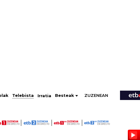
ZUZENEAN
Telebista
Besteak
olak
Irratia