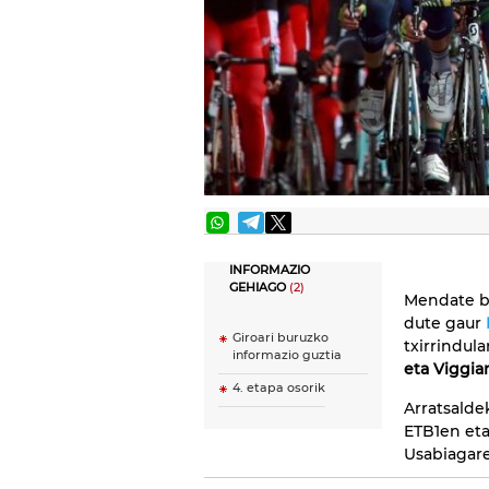
INFORMAZIO
GEHIAGO
(2)
Mendate b
dute gaur
Giroari buruzko
txirrindula
informazio guztia
eta Viggia
4. etapa osorik
Arratsalde
ETB1en eta
Usabiagare