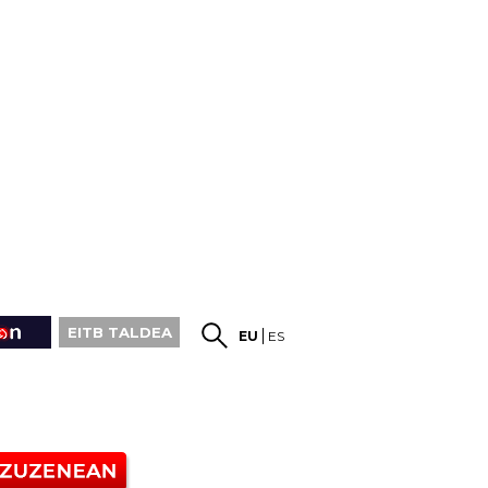
EITB TALDEA
EU
ES