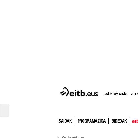
Albisteak
Kir
SAIOAK
PROGRAMAZIOA
BIDEOAK
Orria entzun