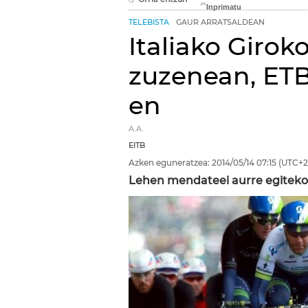
TELEBISTA
GAUR ARRATSALDEAN
Italiako Giroko
zuzenean, ETB
en
A.A.
EITB
Azken eguneratzea:
2014/05/14
07:15
(UTC+2
Lehen mendateei aurre egiteko un