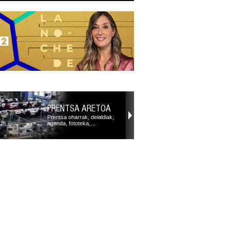
PRENTSA ARETOA
Prentsa oharrak, deialdiak,
agenda, fototeka,…