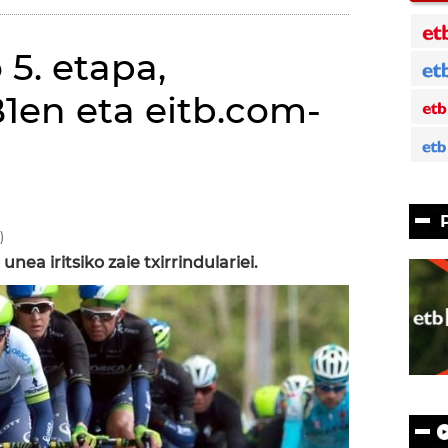
 5. etapa,
1en eta eitb.com-
)
ea iritsiko zaie txirrindulariei.