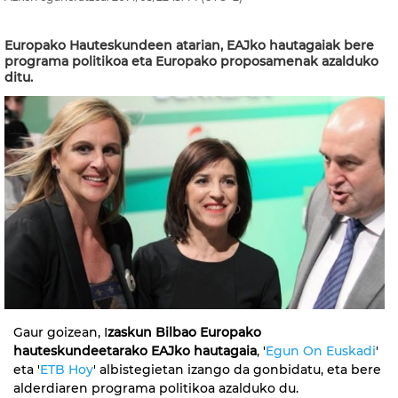
Europako Hauteskundeen atarian, EAJko hautagaiak bere
programa politikoa eta Europako proposamenak azalduko
ditu.
Gaur goizean, I
zaskun Bilbao Europako
hauteskundeetarako EAJko hautagaia
, '
Egun On Euskadi
'
eta '
ETB Hoy
' albistegietan izango da gonbidatu, eta bere
alderdiaren programa politikoa azalduko du.