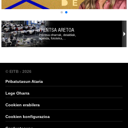
PRENTSA ARETOA
Prentsa oharrak, deialdiak,
agenda, fototeka,…
© EITB - 2026
Pribatutasun Ataria
Lege Oharra
Cookien erabilera
Cookien konfigurazioa