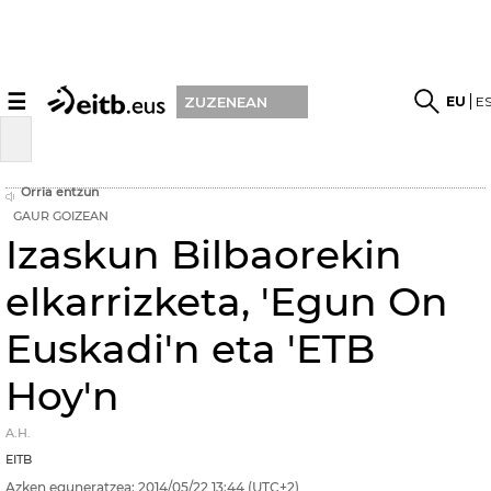
☰
EU
E
ZUZENEAN
Orria entzun
GAUR GOIZEAN
Izaskun Bilbaorekin
elkarrizketa, 'Egun On
Euskadi'n eta 'ETB
Hoy'n
A.H.
EITB
Azken eguneratzea:
2014/05/22
13:44
(UTC+2)