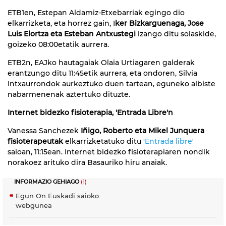
ETB1en, Estepan Aldamiz-Etxebarriak egingo dio
elkarrizketa, eta horrez gain, I
ker Bizkarguenaga, Jose
Luis Elortza eta Esteban Antxustegi
izango ditu solaskide,
goizeko 08:00etatik aurrera.
ETB2n, EAJko hautagaiak Olaia Urtiagaren galderak
erantzungo ditu 11:45etik aurrera, eta ondoren, Silvia
Intxaurrondok aurkeztuko duen tartean, eguneko albiste
nabarmenenak aztertuko dituzte.
Internet bidezko fisioterapia, 'Entrada Libre'n
Vanessa Sanchezek
Iñigo, Roberto eta Mikel Junquera
fisioterapeutak
elkarrizketatuko ditu '
Entrada libre
'
saioan, 11:15ean. Internet bidezko fisioterapiaren nondik
norakoez arituko dira Basauriko hiru anaiak.
INFORMAZIO GEHIAGO
(1)
Egun On Euskadi saioko
webgunea