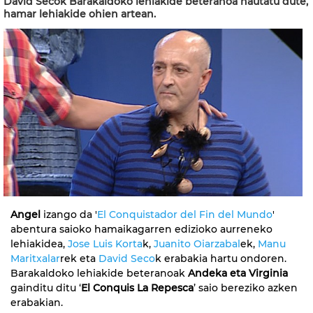
David Secok Barakaldoko lehiakide beteranoa hautatu dute,
hamar lehiakide ohien artean.
Angel
izango da '
El Conquistador del Fin del Mundo
'
abentura saioko hamaikagarren edizioko aurreneko
lehiakidea,
Jose Luis Korta
k,
Juanito Oiarzabal
ek,
Manu
Maritxalar
rek eta
David Seco
k erabakia hartu ondoren.
Barakaldoko lehiakide beteranoak
Andeka eta Virginia
gainditu ditu ‘
El Conquis La Repesca
’ saio bereziko azken
erabakian.