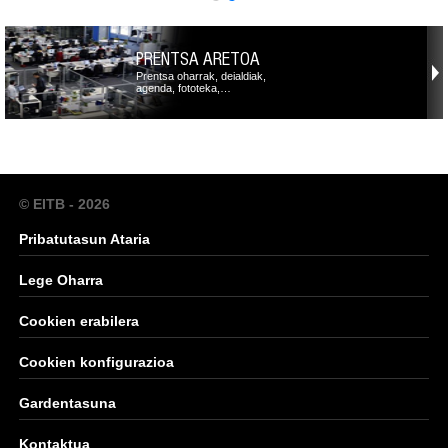
PRENTSA ARETOA
Prentsa oharrak, deialdiak,
agenda, fototeka,…
© EITB - 2026
Pribatutasun Ataria
Lege Oharra
Cookien erabilera
Cookien konfigurazioa
Gardentasuna
Kontaktua