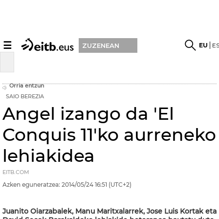
☰
EU
E
ZUZENEAN
Orria entzun
SAIO BEREZIA
Angel izango da 'El
Conquis 11'ko aurreneko
lehiakidea
EITB.COM
Azken eguneratzea:
2014/05/24
16:51
(UTC+2)
Juanito Oiarzabalek, Manu Maritxalarrek, Jose Luis Kortak eta