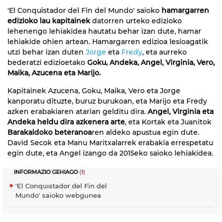
'El Conquistador del Fin del Mundo' saioko
hamargarren
edizioko lau kapitainek
datorren urteko edizioko
lehenengo lehiakidea hautatu behar izan dute, hamar
lehiakide ohien artean. Hamargarren edizioa lesioagatik
utzi behar izan duten
Jorge
eta
Fredy
, eta aurreko
bederatzi edizioetako
Goku, Andeka, Angel, Virginia, Vero,
Maika, Azucena eta Marijo.
Kapitainek Azucena, Goku, Maika, Vero eta Jorge
kanporatu dituzte, buruz burukoan, eta Marijo eta Fredy
azken erabakiaren atarian gelditu dira.
Angel, Virginia eta
Andeka heldu dira azkenera arte
, eta Kortak eta Juanitok
Barakaldoko beteranoa
ren aldeko apustua egin dute.
David Secok eta Manu Maritxalarrek erabakia errespetatu
egin dute, eta Angel izango da 2015eko saioko lehiakidea.
INFORMAZIO GEHIAGO
(1)
'El Conquistador del Fin del
Mundo' saioko webgunea