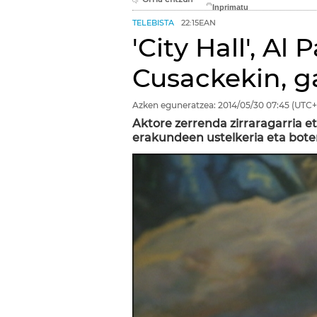
TELEBISTA
22:15EAN
'City Hall', Al
Cusackekin, g
Azken eguneratzea:
2014/05/30
07:45
(UTC+
Aktore zerrenda zirraragarria et
erakundeen ustelkeria eta boter