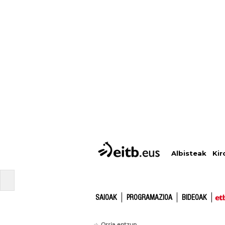
Albisteak
Kir
SAIOAK
PROGRAMAZIOA
BIDEOAK
Orria entzun