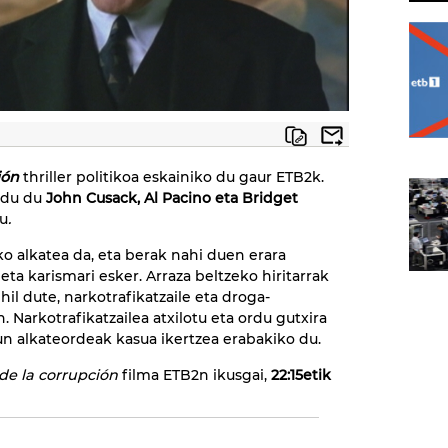
ión
thriller politikoa eskainiko du gaur ETB2k.
ndu du
John Cusack, Al Pacino eta Bridget
au
.
o alkatea da, eta berak nahi duen erara
 eta karismari esker. Arraza beltzeko hiritarrak
il dute, narkotrafikatzaile eta droga-
 Narkotrafikatzailea atxilotu eta ordu gutxira
un alkateordeak kasua ikertzea erabakiko du.
 de la corrupción
filma ETB2n ikusgai,
22:15etik