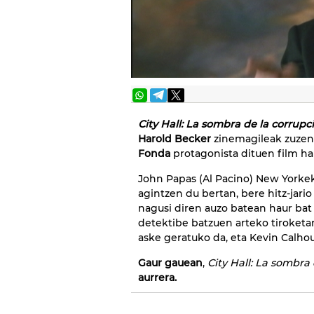
City Hall: La sombra de la corrupc
Harold Becker
zinemagileak zuze
Fonda
protagonista dituen film h
John Papas (Al Pacino) New Yorkek
agintzen du bertan, bere hitz-jario
nagusi diren auzo batean haur bat h
detektibe batzuen arteko tiroketan.
aske geratuko da, eta Kevin Calho
Gaur gauean
,
City Hall: La sombra
aurrera.