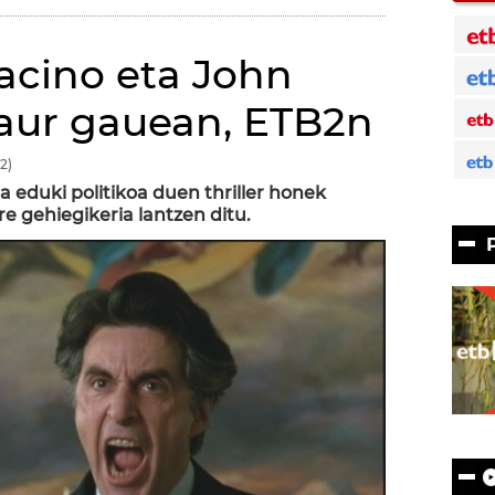
 Pacino eta John
aur gauean, ETB2n
2)
a eduki politikoa duen thriller honek
e gehiegikeria lantzen ditu.