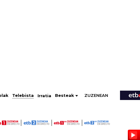
ZUZENEAN
Telebista
Besteak
olak
Irratia