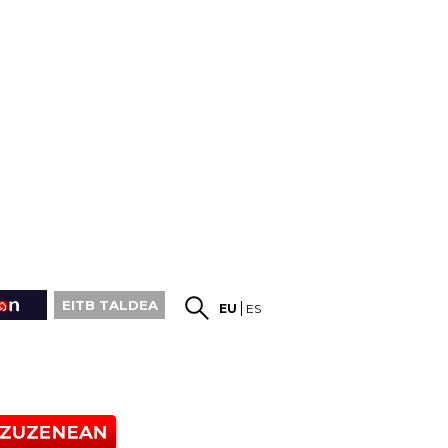
EITB TALDEA
EU
ES