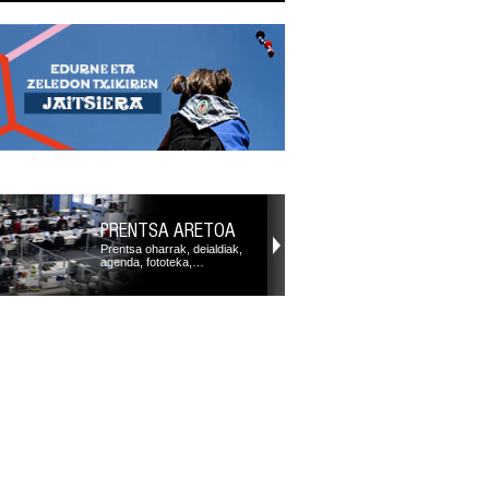
PRENTSA ARETOA
Prentsa oharrak, deialdiak,
agenda, fototeka,…