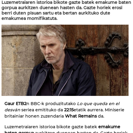
Luzemetraiaren istorioa bikote gazte batek emakume baten
gorpua aurkitzen duenean hasten da. Gazte horiek erosi
berri duten pisuan sartu eta bertan aurkituko dute
emakumea momifikatuta.
Gaur ETB2
n BBC-k produzitutako
Lo que queda en el
desván
seriea emitituko da
22:15
etatik aurrera. Miniserie
britainiar honen zuzendaria
What Remains
da.
Luzemetraiaren istorioa bikote gazte batek
emakume
baten gorpua
aurkitzen duenean hasten da. Gazte horiek