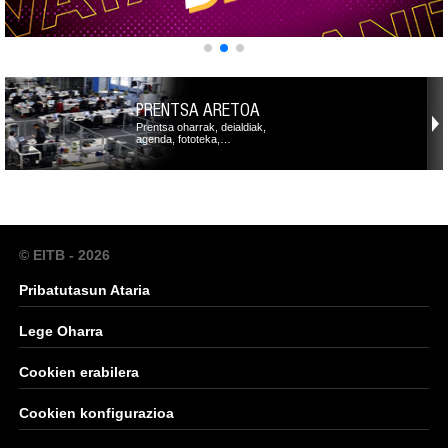
PRENTSA ARETOA
Prentsa oharrak, deialdiak,
agenda, fototeka,…
© EITB - 2026
Pribatutasun Ataria
Lege Oharra
Cookien erabilera
Cookien konfigurazioa