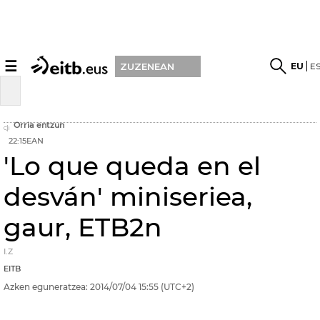
☰
EU
E
ZUZENEAN
Orria entzun
22:15EAN
'Lo que queda en el
desván' miniseriea,
gaur, ETB2n
I.Z
EITB
Azken eguneratzea:
2014/07/04
15:55
(UTC+2)