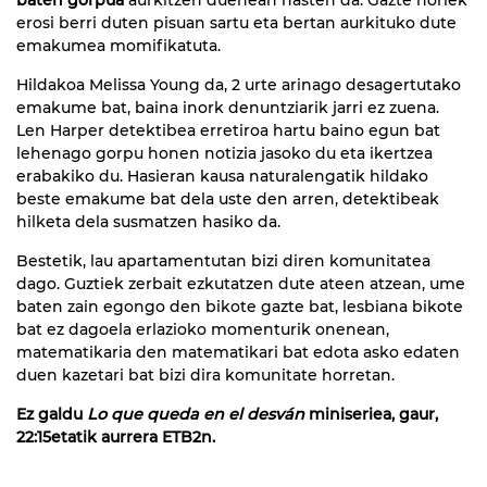
erosi berri duten pisuan sartu eta bertan aurkituko dute
emakumea momifikatuta.
Hildakoa Melissa Young da, 2 urte arinago desagertutako
emakume bat, baina inork denuntziarik jarri ez zuena.
Len Harper detektibea erretiroa hartu baino egun bat
lehenago gorpu honen notizia jasoko du eta ikertzea
erabakiko du. Hasieran kausa naturalengatik hildako
beste emakume bat dela uste den arren, detektibeak
hilketa dela susmatzen hasiko da.
Bestetik, lau apartamentutan bizi diren komunitatea
dago. Guztiek zerbait ezkutatzen dute ateen atzean, ume
baten zain egongo den bikote gazte bat, lesbiana bikote
bat ez dagoela erlazioko momenturik onenean,
matematikaria den matematikari bat edota asko edaten
duen kazetari bat bizi dira komunitate horretan.
Ez galdu
Lo que queda en el desván
miniseriea, gaur,
22:15etatik aurrera ETB2n.