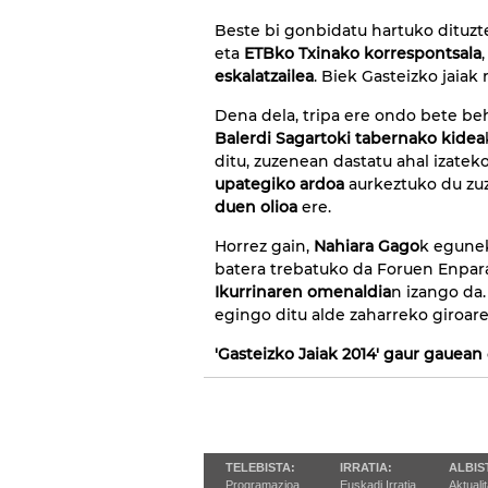
Beste bi gonbidatu hartuko dituzte
eta
ETBko Txinako korrespontsala
eskalatzailea
. Biek Gasteizko jaiak 
Dena dela, tripa ere ondo bete beh
Balerdi Sagartoki tabernako kidea
ditu, zuzenean dastatu ahal izatek
upategiko ardoa
aurkeztuko du zuz
duen olioa
ere.
Horrez gain,
Nahiara Gago
k egun
batera trebatuko da Foruen Enpara
Ikurrinaren omenaldia
n izango da.
egingo ditu alde zaharreko giroar
'Gasteizko Jaiak 2014' gaur gauean
TELEBISTA:
IRRATIA:
ALBIS
Programazioa
Euskadi Irratia
Aktuali