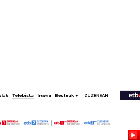
ZUZENEAN
Telebista
Besteak
olak
Irratia