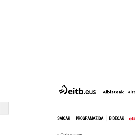
Albisteak
Kir
SAIOAK
PROGRAMAZIOA
BIDEOAK
Orria entzun