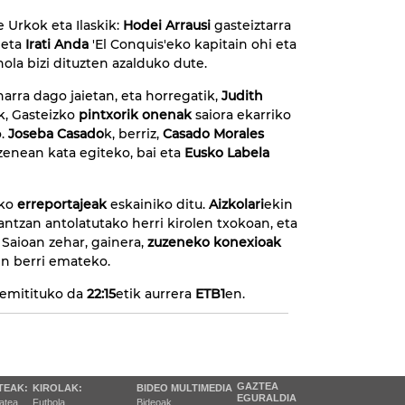
 Urkok eta Ilaskik:
Hodei Arrausi
gasteiztarra
, eta
Irati Anda
'El Conquis'eko kapitain ohi eta
nola bizi dituzten azalduko dute.
arra dago jaietan, eta horregatik,
Judith
k, Gasteizko
pintxorik onenak
saiora ekarriko
o.
Joseba Casado
k, berriz,
Casado Morales
enean kata egiteko, bai eta
Eusko Labela
eko
erreportajeak
eskainiko ditu.
Aizkolari
ekin
ntzan antolatutako herri kirolen txokoan, eta
 Saioan zehar, gainera,
zuzeneko konexioak
en berri emateko.
emitituko da
22:15
etik aurrera
ETB1
en.
GAZTEA
TEAK:
KIROLAK:
BIDEO MULTIMEDIA
EGURALDIA
tatea
Futbola
Bideoak