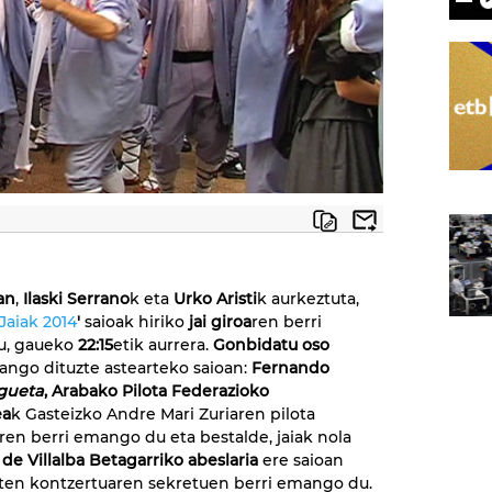
an
,
Ilaski Serrano
k eta
Urko Aristi
k aurkeztuta,
Jaiak 2014
'
saioak hiriko
jai giroa
ren berri
u, gaueko
22:15
etik aurrera.
Gonbidatu oso
ango dituzte astearteko saioan:
Fernando
gueta
, Arabako Pilota Federazioko
ea
k Gasteizko Andre Mari Zuriaren pilota
ren berri emango du eta bestalde, jaiak nola
 de Villalba Betagarriko abeslaria
ere saioan
duten kontzertuaren sekretuen berri emango du.