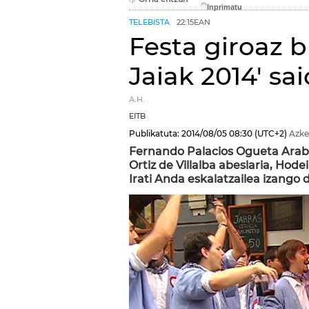
TELEBISTA
22:15EAN
Festa giroaz bl
Jaiak 2014' sa
A.H.
EITB
Publikatuta:
2014/08/05
08:30
(UTC+2)
Azke
Fernando Palacios Ogueta Araba
Ortiz de Villalba abeslaria, Hod
Irati Anda eskalatzailea izango 