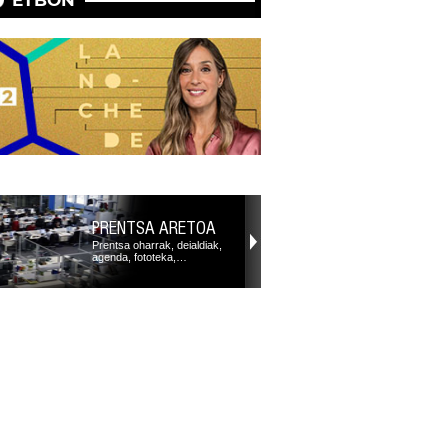
ETBON
PRENTSA ARETOA
Prentsa oharrak, deialdiak,
agenda, fototeka,…