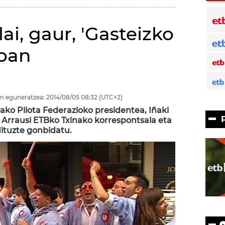
ai, gaur, 'Gasteizko
ioan
n eguneratzea:
2014/08/05
08:32
(UTC+2)
ko Pilota Federazioko presidentea, Iñaki
ei Arrausi ETBko Txinako korrespontsala eta
dituzte gonbidatu.