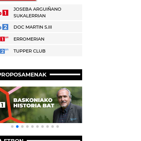
JOSEBA ARGUIÑANO
SUKALERRIAN
DOC MARTIN S.III
ERROMERIAN
TUPPER CLUB
PROPOSAMENAK