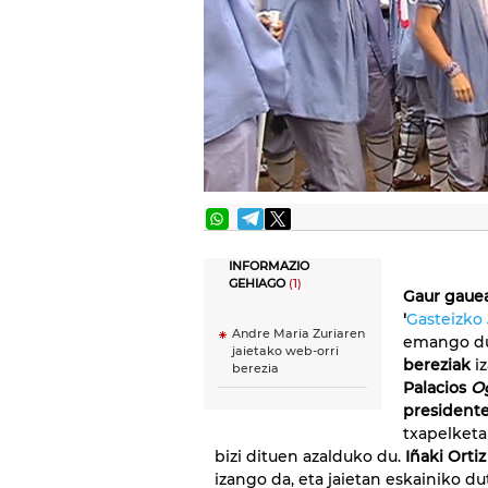
INFORMAZIO
GEHIAGO
(1)
Gaur gaue
'
Gasteizko 
Andre Maria Zuriaren
emango d
jaietako web-orri
bereziak
iz
berezia
Palacios
O
president
txapelketa
bizi dituen azalduko du.
Iñaki Ortiz
izango da, eta jaietan eskainiko 