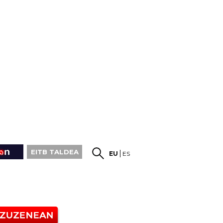
EITB TALDEA
EU
ES