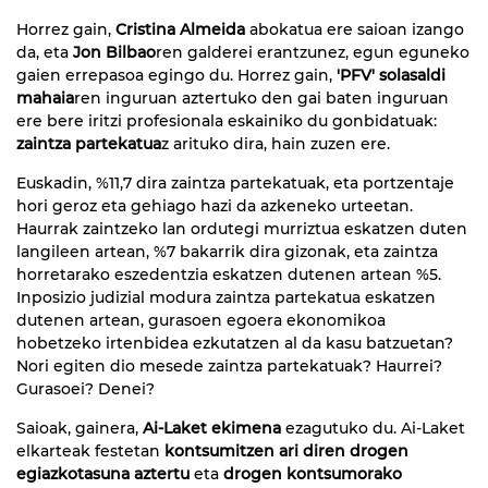
Horrez gain,
Cristina Almeida
abokatua ere saioan izango
da, eta
Jon Bilbao
ren galderei erantzunez, egun eguneko
gaien errepasoa egingo du. Horrez gain,
'PFV' solasaldi
mahaia
ren inguruan aztertuko den gai baten inguruan
ere bere iritzi profesionala eskainiko du gonbidatuak:
zaintza partekatua
z arituko dira, hain zuzen ere.
Euskadin, %11,7 dira zaintza partekatuak, eta portzentaje
hori geroz eta gehiago hazi da azkeneko urteetan.
Haurrak zaintzeko lan ordutegi murriztua eskatzen duten
langileen artean, %7 bakarrik dira gizonak, eta zaintza
horretarako eszedentzia eskatzen dutenen artean %5.
Inposizio judizial modura zaintza partekatua eskatzen
dutenen artean, gurasoen egoera ekonomikoa
hobetzeko irtenbidea ezkutatzen al da kasu batzuetan?
Nori egiten dio mesede zaintza partekatuak? Haurrei?
Gurasoei? Denei?
Saioak, gainera,
Ai-Laket ekimena
ezagutuko du. Ai-Laket
elkarteak festetan
kontsumitzen ari diren drogen
egiazkotasuna aztertu
eta
drogen kontsumorako