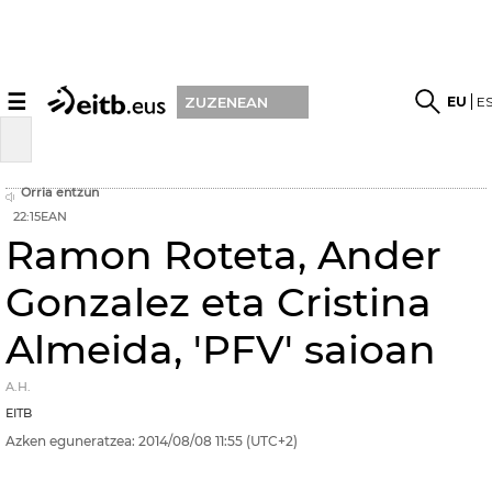
☰
EU
E
ZUZENEAN
Orria entzun
22:15EAN
Ramon Roteta, Ander
Gonzalez eta Cristina
Almeida, 'PFV' saioan
A.H.
EITB
Azken eguneratzea:
2014/08/08
11:55
(UTC+2)