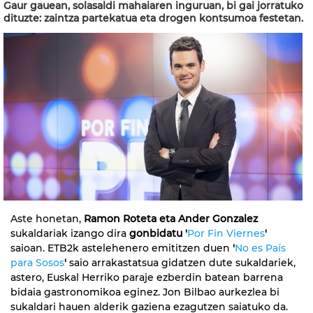
Gaur gauean, solasaldi mahaiaren inguruan, bi gai jorratuko
dituzte: zaintza partekatua eta drogen kontsumoa festetan.
Aste honetan,
Ramon Roteta eta Ander Gonzalez
sukaldariak izango dira
gonbidatu '
Por Fin Viernes
'
saioan. ETB2k astelehenero emititzen duen
'
No es País
para Sosos
'
saio arrakastatsua gidatzen dute sukaldariek,
astero, Euskal Herriko paraje ezberdin batean barrena
bidaia gastronomikoa eginez. Jon Bilbao aurkezlea bi
sukaldari hauen alderik gaziena ezagutzen saiatuko da.