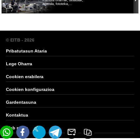
agenda, fototeka,…
© EITB - 2026
Pribatutasun Ataria
Lege Oharra
Cookien erabilera
Cookien konfigurazioa
Gardentasuna
Kontaktua
Web mapa