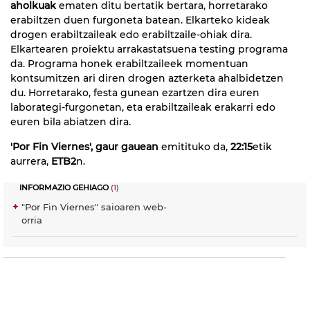
aholkuak
ematen ditu bertatik bertara, horretarako
erabiltzen duen furgoneta batean. Elkarteko kideak
drogen erabiltzaileak edo erabiltzaile-ohiak dira.
Elkartearen proiektu arrakastatsuena testing programa
da. Programa honek erabiltzaileek momentuan
kontsumitzen ari diren drogen azterketa ahalbidetzen
du. Horretarako, festa gunean ezartzen dira euren
laborategi-furgonetan, eta erabiltzaileak erakarri edo
euren bila abiatzen dira.
'Por Fin Viernes', gaur gauean
emitituko da,
22:15
etik
aurrera,
ETB2
n.
INFORMAZIO GEHIAGO
(1)
"Por Fin Viernes" saioaren web-
orria