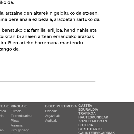
iko da.
kia, artzaina den aitarekin geldituko da etxean.
aina bere anaia ez bezala, arazoetan sartuko da.
 banatuko da: familia, erlijioa, handinahia eta
 txikitan bi anaien artean emandako arazoak
 dira. Bien arteko harremana mantendu
zango da.
GAZTEA
TEAK:
KIROLAK:
BIDEO MULTIMEDIA
EGURALDIA
tatea
Futbola
Bideoak
TRAFIKOA
ia
Txirrindularitza
Argazkiak
HAUTESKUNDEAK
Pilota
Audioak
ZOZKETAK DOAN
LOTERIA
Arrauna
PARTE HARTU
ran
Kirol gehiago
GAI INTERESGARRIAK