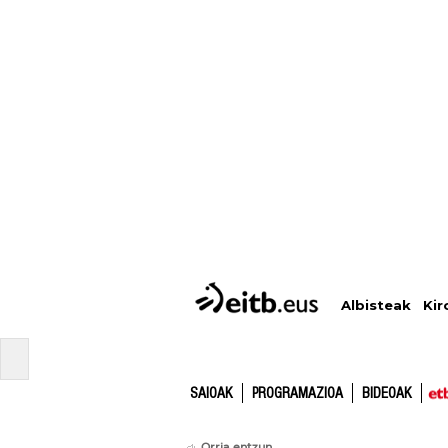
Albisteak
Kir
SAIOAK
PROGRAMAZIOA
BIDEOAK
Orria entzun