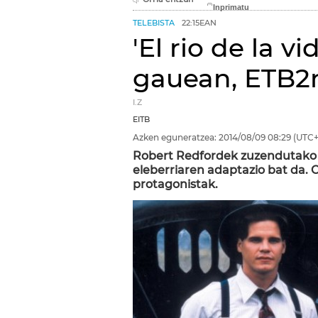
TELEBISTA
22:15EAN
'El rio de la vi
gauean, ETB2
I.Z
EITB
Azken eguneratzea:
2014/08/09
08:29
(UTC+
Robert Redfordek zuzendutako 
eleberriaren adaptazio bat da. C
protagonistak.