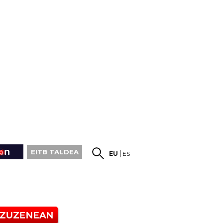
EITB TALDEA
EU
ES