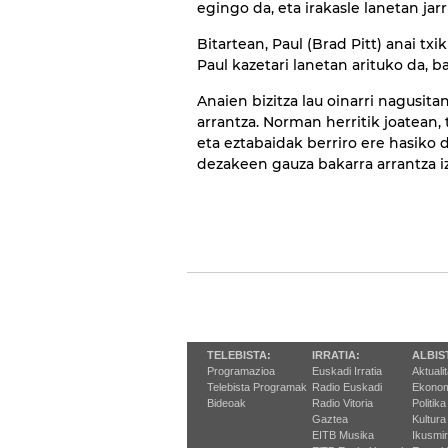
egingo da, eta irakasle lanetan jarr
Bitartean, Paul (Brad Pitt) anai txi
Paul kazetari lanetan arituko da, b
Anaien bizitza lau oinarri nagusitan
arrantza. Norman herritik joatean,
eta eztabaidak berriro ere hasiko
dezakeen gauza bakarra arrantza i
TELEBISTA:
IRRATIA:
ALBIS
Programazioa
Euskadi Irratia
Aktuali
Telebista Programak
Radio Euskadi
Ekonom
Bideoak
Radio Vitoria
Politika
Gaztea
Kultura
EITB Musika
Ikusmi