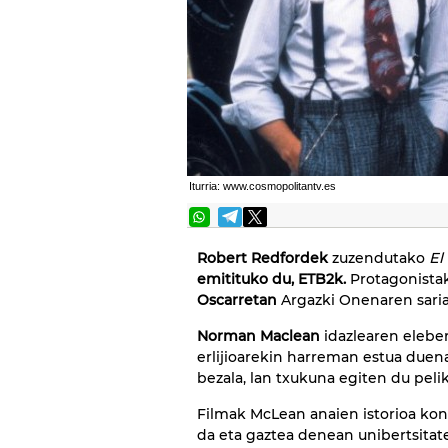
Iturria: www.cosmopolitantv.es
Robert Redfordek
zuzendutako
El
emitituko du, ETB2k.
Protagonistak
Oscarretan
Argazki Onenaren saria
Norman Maclean
idazlearen eleber
erlijioarekin harreman estua duen
bezala, lan txukuna egiten du peli
Filmak McLean anaien istorioa kon
da eta gaztea denean unibertsitat