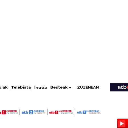
ZUZENEAN
Telebista
Besteak
olak
Irratia