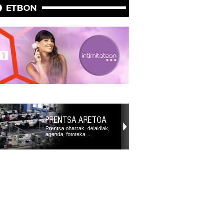
ETBON
PRENTSA ARETOA
Prentsa oharrak, deialdiak,
agenda, fototeka,…