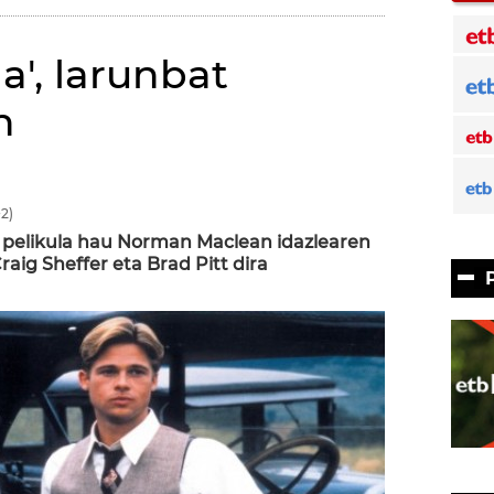
da', larunbat
n
2)
pelikula hau Norman Maclean idazlearen
raig Sheffer eta Brad Pitt dira