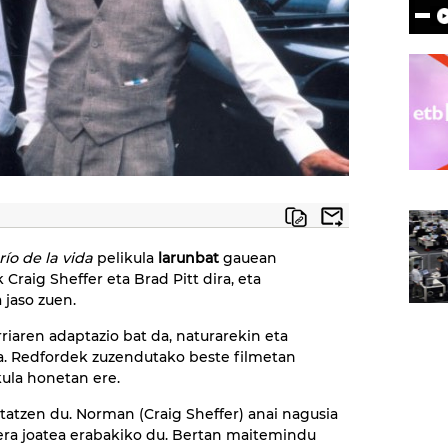
 río de la vida
pelikula
larunbat
gauean
 Craig Sheffer eta Brad Pitt dira, eta
 jaso zuen.
riaren adaptazio bat da, naturarekin eta
a. Redfordek zuzendutako beste filmetan
kula honetan ere.
tatzen du. Norman (Craig Sheffer) anai nagusia
era joatea erabakiko du. Bertan maitemindu