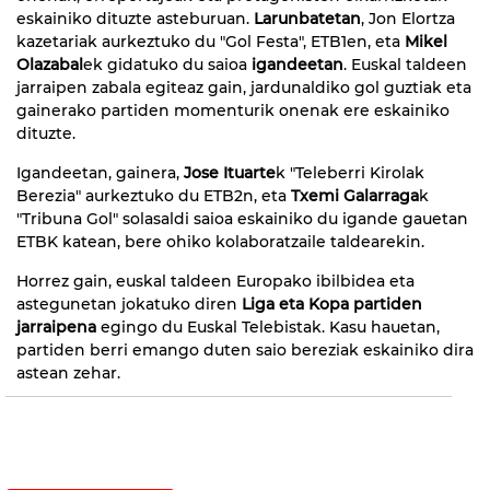
eskainiko dituzte asteburuan.
Larunbatetan
, Jon Elortza
kazetariak aurkeztuko du "Gol Festa", ETB1en, eta
Mikel
Olazabal
ek gidatuko du saioa
igandeetan
. Euskal taldeen
jarraipen zabala egiteaz gain, jardunaldiko gol guztiak eta
gainerako partiden momenturik onenak ere eskainiko
dituzte.
Igandeetan, gainera,
Jose Ituarte
k "Teleberri Kirolak
Berezia" aurkeztuko du ETB2n, eta
Txemi Galarraga
k
"Tribuna Gol" solasaldi saioa eskainiko du igande gauetan
ETBK katean, bere ohiko kolaboratzaile taldearekin.
Horrez gain, euskal taldeen Europako ibilbidea eta
astegunetan jokatuko diren
Liga eta Kopa partiden
jarraipena
egingo du Euskal Telebistak. Kasu hauetan,
partiden berri emango duten saio bereziak eskainiko dira
astean zehar.