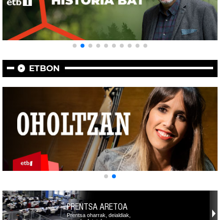
ETBON
PRENTSA ARETOA
Prentsa oharrak, deialdiak,