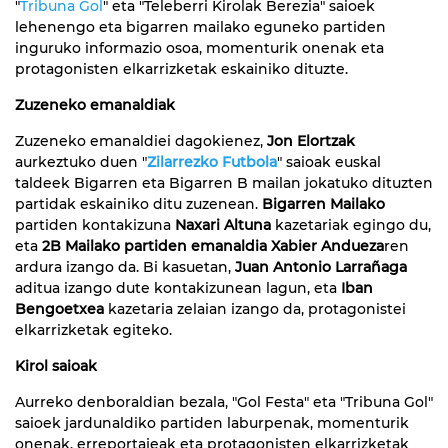
"
Tribuna Gol
" eta "Teleberri Kirolak Berezia" saioek
lehenengo eta bigarren mailako eguneko partiden
inguruko informazio osoa, momenturik onenak eta
protagonisten elkarrizketak eskainiko dituzte.
Zuzeneko emanaldiak
Zuzeneko emanaldiei dagokienez,
Jon Elortzak
aurkeztuko duen "
Zilarrezko Futbola
" saioak euskal
taldeek Bigarren eta Bigarren B mailan jokatuko dituzten
partidak eskainiko ditu zuzenean.
Bigarren Mailako
partiden kontakizuna
Naxari Altuna
kazetariak egingo du,
eta
2B Mailako partiden emanaldia Xabier Andueza
ren
ardura izango da. Bi kasuetan,
Juan Antonio Larrañaga
aditua izango dute kontakizunean lagun, eta
Iban
Bengoetxea
kazetaria zelaian izango da, protagonistei
elkarrizketak egiteko.
Kirol saioak
Aurreko denboraldian bezala, "Gol Festa" eta "Tribuna Gol"
saioek jardunaldiko partiden laburpenak, momenturik
onenak, erreportajeak eta protagonisten elkarrizketak