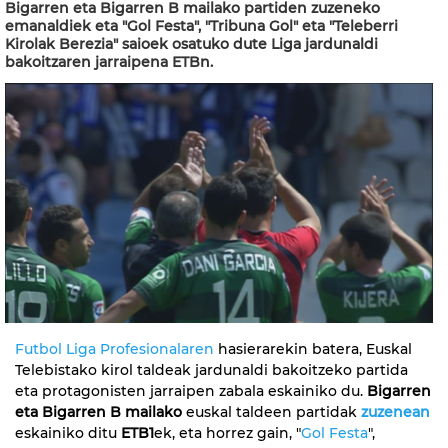
Bigarren eta Bigarren B mailako partiden zuzeneko
emanaldiek eta "Gol Festa", "Tribuna Gol" eta "Teleberri
Kirolak Berezia" saioek osatuko dute Liga jardunaldi
bakoitzaren jarraipena ETBn.
Futbol Liga Profesionalaren
hasierarekin batera, Euskal
Telebistako kirol taldeak jardunaldi bakoitzeko partida
eta protagonisten jarraipen zabala eskainiko du.
Bigarren
eta Bigarren B mailako
euskal taldeen partidak
zuzenean
eskainiko ditu
ETB1
ek, eta horrez gain, "
Gol Festa
",