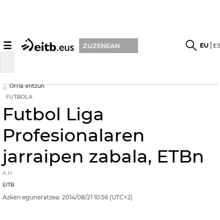
☰
EU
E
ZUZENEAN
Orria entzun
FUTBOLA
Futbol Liga
Profesionalaren
jarraipen zabala, ETBn
A.H.
EITB
Azken eguneratzea:
2014/08/21
10:56
(UTC+2)