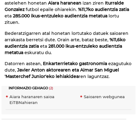
astelehen honetan
Aiara haranean
izan ziren
Iturralde
Gonzalez
futbol epaile ohiarekin.
%11,7ko audientzia zatia
eta
285.000 ikus-entzuleko audientzia metatua
lortu
zituen.
Bederatzigarren atal honetan lortutako datuek saioaren
arrakasta berretsi dute. Orain arte, bataz beste,
%11,6ko
audientzia zatia
eta
281.000 ikus-entzuleko audientzia
metatua
eskuratu du.
Datorren astean,
Enkarterrietako gastronomia
ezagutuko
dute,
Javier Anton aktorearen eta Aimar San Miguel
'Masterchef Junior'eko lehiakidea
ren laguntzaz.
INFORMAZIO GEHIAGO
(2)
Aiara haranaren saioa
Saioaren webgunea
EiTBNahieran