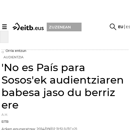
☰
EU
E
ZUZENEAN
Orria entzun
AUDIENTZIA
'No es País para
Sosos'ek audientziaren
babesa jaso du berriz
ere
A.H.
EITB
Azken eguneratzea:
2014/09/02
11:51
(UTC+2)