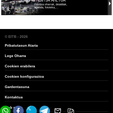
Prentsa oharrak, deialdiak,
agenda, fototeka,…
© EITB - 2026
Pribatutasun Ataria
Lege Oharra
Cookien erabilera
Cookien konfigurazioa
Gardentasuna
Kontaktua
Web mapa