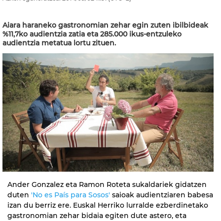
Aiara haraneko gastronomian zehar egin zuten ibilbideak
%11,7ko audientzia zatia eta 285.000 ikus-entzuleko
audientzia metatua lortu zituen.
Ander Gonzalez eta Ramon Roteta sukaldariek gidatzen
duten
'No es País para Sosos'
saioak audientziaren babesa
izan du berriz ere. Euskal Herriko lurralde ezberdinetako
gastronomian zehar bidaia egiten dute astero, eta