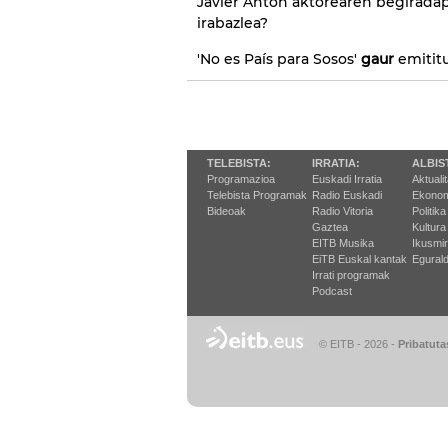
Javier Anton aktorearen begiradap
irabazlea?
'No es País para Sosos'
gaur
emitit
TELEBISTA:
IRRATIA:
ALBIS
Programazioa
Euskadi Irratia
Aktuali
Telebista Programak
Radio Euskadi
Ekonom
Bideoak
Radio Vitoria
Politika
Gaztea
Kultura
EITB Musika
Ikusmi
EiTB Euskal kantak
Egurald
Irrati programak
Podcast
© EITB - 2026
-
Pribatuta