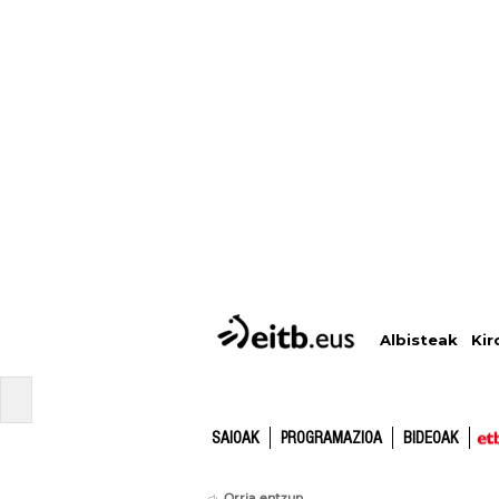
Albisteak
Kir
SAIOAK
PROGRAMAZIOA
BIDEOAK
Orria entzun