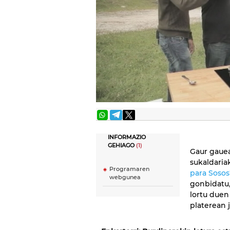
INFORMAZIO
GEHIAGO
(1)
Gaur gaue
sukaldari
Programaren
para Sosos
webgunea
gonbidatu,
lortu duen
platerean 