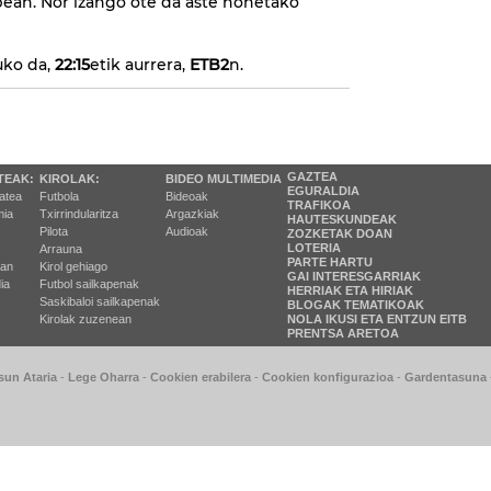
ean. Nor izango ote da aste honetako
uko da,
22:15
etik aurrera,
ETB2
n.
GAZTEA
TEAK:
KIROLAK:
BIDEO MULTIMEDIA
EGURALDIA
tatea
Futbola
Bideoak
TRAFIKOA
ia
Txirrindularitza
Argazkiak
HAUTESKUNDEAK
Pilota
Audioak
ZOZKETAK DOAN
LOTERIA
Arrauna
PARTE HARTU
ran
Kirol gehiago
GAI INTERESGARRIAK
ia
Futbol sailkapenak
HERRIAK ETA HIRIAK
Saskibaloi sailkapenak
BLOGAK TEMATIKOAK
Kirolak zuzenean
NOLA IKUSI ETA ENTZUN EITB
PRENTSA ARETOA
sun Ataria
-
Lege Oharra
-
Cookien erabilera
-
Cookien konfigurazioa
-
Gardentasuna