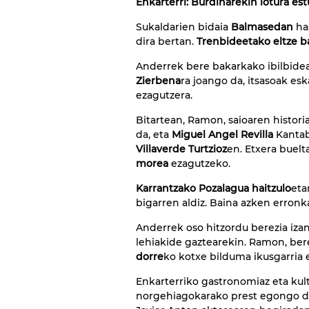
Enkarterri: Burdinarekin lotura e
Sukaldarien bidaia
Balmasedan
ha
dira bertan.
Trenbideetako eltze b
Anderrek bere bakarkako ibilbide
Zierbena
ra joango da, itsasoak es
ezagutzera.
Bitartean, Ramon, saioaren histori
da, eta
Miguel Angel Revilla
Kantab
Villaverde Turtzioz
en. Etxera buelt
morea
ezagutzeko.
Karrantzako Pozalagua haitzulo
eta
bigarren aldiz. Baina azken erronka
Anderrek oso hitzordu berezia iz
lehiakide gaztearekin. Ramon, ber
dorre
ko kotxe bilduma ikusgarria 
Enkarterriko gastronomiaz eta kultu
norgehiagokarako prest egongo d