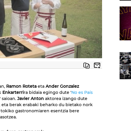
an,
Ramon Roteta
eta
Ander Gonzalez
ak
Enkarterri
ra bidaia egingo dute '
No es País
' saioan.
Javier Anton
aktorea izango dute
 eta berak erabaki beharko du bietako nork
 tokiko gastronomiaren esentzia bere
jasotzea.