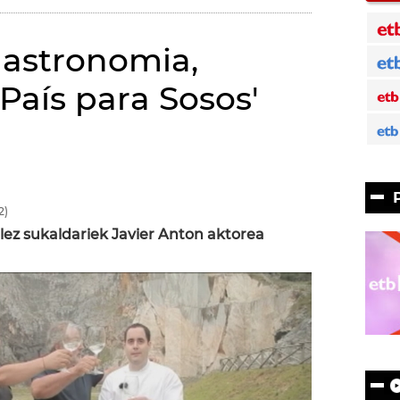
gastronomia,
País para Sosos'
2)
ez sukaldariek Javier Anton aktorea