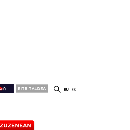
EITB TALDEA
EU
ES