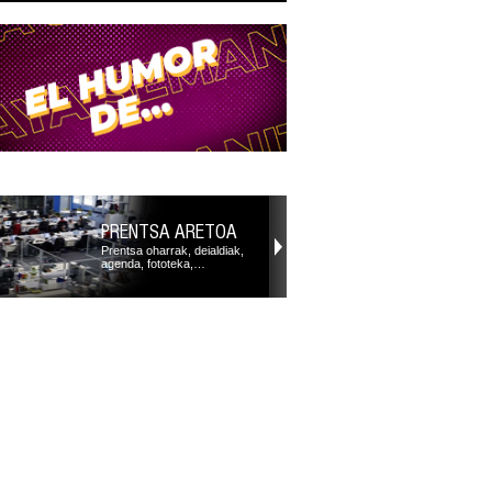
PRENTSA ARETOA
Prentsa oharrak, deialdiak,
agenda, fototeka,…