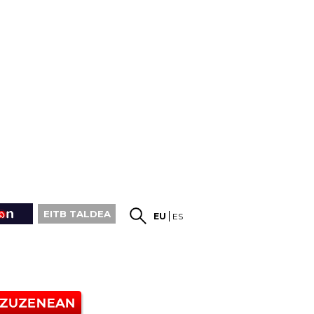
EITB TALDEA
EU
ES