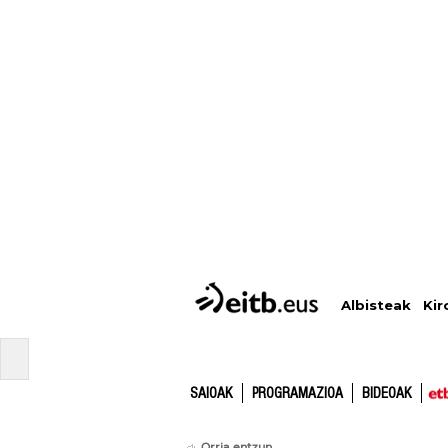
Albisteak
Kir
SAIOAK
PROGRAMAZIOA
BIDEOAK
Orria entzun