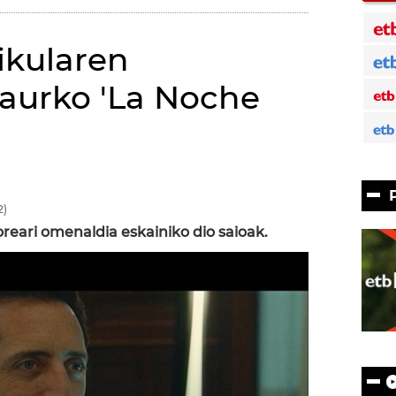
likularen
gaurko 'La Noche
2)
oreari omenaldia eskainiko dio saioak.