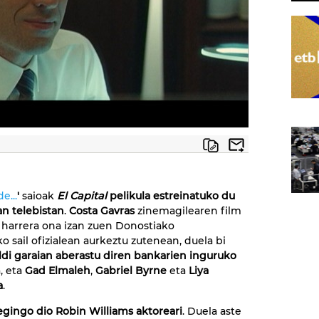
e...
'
saioak
El Capital
pelikula estreinatuko du
n telebistan
.
Costa Gavras
zinemagilearen film
harrera ona izan zuen Donostiako
o sail ofizialean aurkeztu zutenean, duela bi
aldi garaian aberastu diren bankarien inguruko
, eta
Gad Elmaleh
,
Gabriel Byrne
eta
Liya
a
.
egingo dio Robin Williams aktoreari
. Duela aste