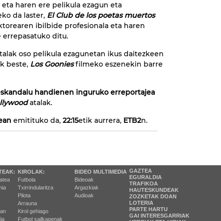
 eta haren ere pelikula ezagun eta
ko da laster,
El Club de los poetas muertos
aktorearen ibilbide profesionala eta haren
e errepasatuko ditu.
talak oso pelikula ezagunetan ikus daitezkeen
ak beste,
Los Goonies
filmeko eszenekin barre
 eskandalu handienen inguruko erreportajea
ollywood
atalak.
uean
emitituko da,
22:15
etik aurrera,
ETB2
n.
GAZTEA
TEAK:
KIROLAK:
BIDEO MULTIMEDIA
EGURALDIA
tatea
Futbola
Bideoak
TRAFIKOA
ia
Txirrindularitza
Argazkiak
HAUTESKUNDEAK
Pilota
Audioak
ZOZKETAK DOAN
LOTERIA
Arrauna
PARTE HARTU
ran
Kirol gehiago
GAI INTERESGARRIAK
ia
Futbol sailkapenak