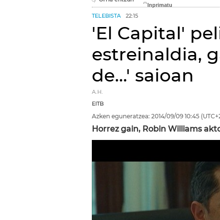
TELEBISTA
22:15
'El Capital' pe
estreinaldia, 
de…' saioan
A.H.
EITB
Azken eguneratzea:
2014/09/09
10:45
(UTC+
Horrez gain, Robin Williams akt