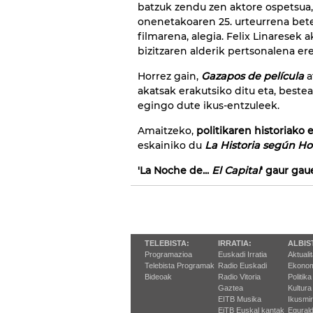
batzuk zendu zen aktore ospetsua,
onenetakoaren 25. urteurrena bete
filmarena, alegia. Felix Linaresek 
bizitzaren alderik pertsonalena er
Horrez gain,
Gazapos de película
a
akatsak erakutsiko ditu eta, beste
egingo dute ikus-entzuleek.
Amaitzeko,
politikaren historiako
eskainiko du
La Historia según H
'La Noche de...
El Capital
' gaur ga
TELEBISTA:
IRRATIA:
ALBIS
Programazioa
Euskadi Irratia
Aktuali
Telebista Programak
Radio Euskadi
Ekonom
Bideoak
Radio Vitoria
Politika
Gaztea
Kultura
EITB Musika
Ikusmi
EiTB Euskal kantak
Egurald