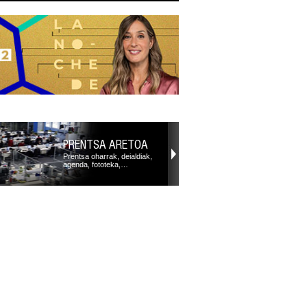
PRENTSA ARETOA
Prentsa oharrak, deialdiak,
agenda, fototeka,…