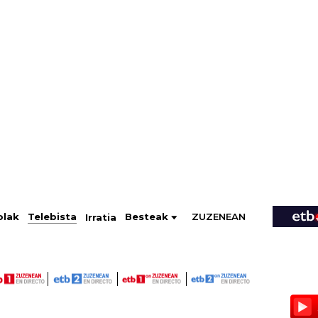
ZUZENEAN
Telebista
Besteak
olak
Irratia