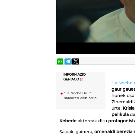
INFORMAZIO
GEHIAGO
(1)
'
La Noche d
gaur gauea
"La Noche De..."
honek oso 
saioaren web-orria
Zinemaldik
urte.
Krisi
pelikula
da
Kebede
aktoreak ditu
protagonist
Saioak, gainera,
omenaldi berezia 