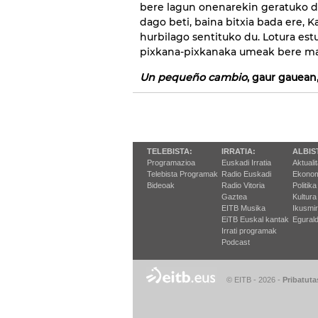
bere lagun onenarekin geratuko da
dago beti, baina bitxia bada ere,
hurbilago sentituko du. Lotura estu
pixkana-pixkanaka umeak bere man
Un pequeño cambio
, gaur gauean
TELEBISTA:
IRRATIA:
ALBIS
Programazioa
Euskadi Irratia
Aktuali
Telebista Programak
Radio Euskadi
Ekonom
Bideoak
Radio Vitoria
Politika
Gaztea
Kultura
EITB Musika
Ikusmi
EiTB Euskal kantak
Egurald
Irrati programak
Podcast
© EITB - 2026
-
Pribatuta