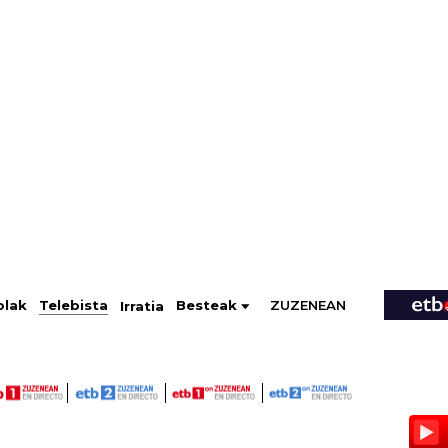
ZUZENEAN
Telebista
Besteak
olak
Irratia