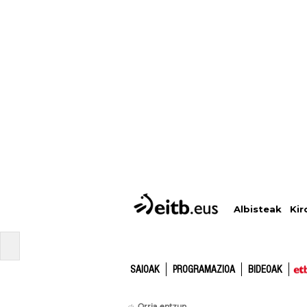
Albisteak
Kir
SAIOAK
PROGRAMAZIOA
BIDEOAK
Orria entzun