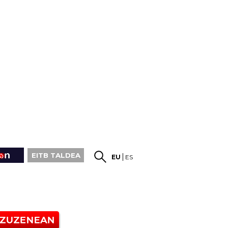
EITB TALDEA
EU
ES