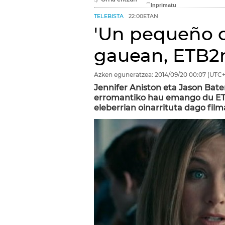
TELEBISTA
22:00ETAN
'Un pequeño c
gauean, ETB2
Azken eguneratzea:
2014/09/20
00:07
(UTC+
Jennifer Aniston eta Jason Ba
erromantiko hau emango du ETB
eleberrian oinarrituta dago film