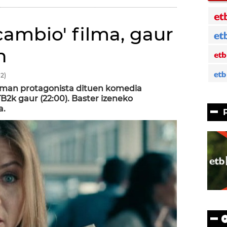
ambio' filma, gaur
n
2)
teman protagonista dituen komedia
2k gaur (22:00). Baster izeneko
a.