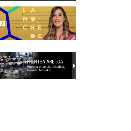
PRENTSA ARETOA
Prentsa oharrak, deialdiak,
agenda, fototeka,…