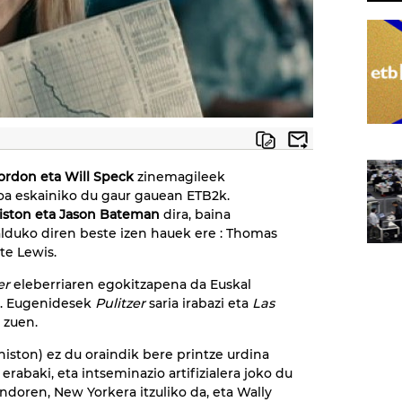
ordon eta Will Speck
zinemagileek
a eskainiko du gaur gauean ETB2k.
niston eta Jason Bateman
dira, baina
lduko diren beste izen hauek ere : Thomas
te Lewis.
er
eleberriaren egokitzapena da Euskal
a. Eugenidesek
Pulitzer
saria irabazi eta
Las
i zuen.
niston) ez du oraindik bere printze urdina
erabaki, eta intseminazio artifizialera joko du
ondoren, New Yorkera itzuliko da, eta Wally