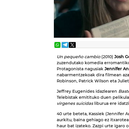
Un pequeño cambio
(2010)
Josh G
zuzendutako komedia erromantiko
Protagonista nagusiak
Jennifer A
nabarmentzekoak dira filmean aza
Robinson, Patrick Wilson eta Juliet
Jeffrey Eugenides idazlearen
Bast
Telebistak emitituko duen pelikul
virgenes suicidas
liburua ere idatz
40 urte beteta, Kassiek (Jennifer A
aurkitu, baina gehiago ez itxarotea 
haur bat izateko. Zazpi urte igaro 