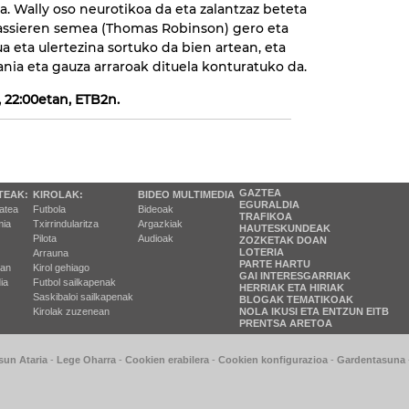
. Wally oso neurotikoa da eta zalantzaz beteta
 Kassieren semea (Thomas Robinson) gero eta
a eta ulertezina sortuko da bien artean, eta
ia eta gauza arraroak dituela konturatuko da.
, 22:00etan, ETB2n.
GAZTEA
TEAK:
KIROLAK:
BIDEO MULTIMEDIA
EGURALDIA
tatea
Futbola
Bideoak
TRAFIKOA
ia
Txirrindularitza
Argazkiak
HAUTESKUNDEAK
Pilota
Audioak
ZOZKETAK DOAN
LOTERIA
Arrauna
PARTE HARTU
ran
Kirol gehiago
GAI INTERESGARRIAK
ia
Futbol sailkapenak
HERRIAK ETA HIRIAK
Saskibaloi sailkapenak
BLOGAK TEMATIKOAK
Kirolak zuzenean
NOLA IKUSI ETA ENTZUN EITB
PRENTSA ARETOA
sun Ataria
-
Lege Oharra
-
Cookien erabilera
-
Cookien konfigurazioa
-
Gardentasuna