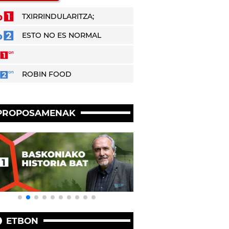
TXIRRINDULARITZA;
ESTO NO ES NORMAL
ROBIN FOOD
PROPOSAMENAK
ETBON