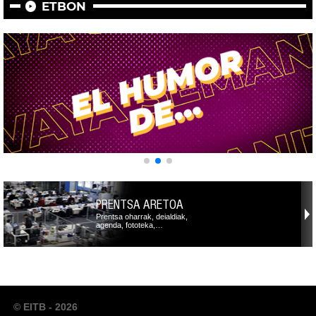
ETBON
PRENTSA ARETOA
Prentsa oharrak, deialdiak,
agenda, fototeka,…
© EITB - 2026