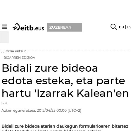
☰
EU
E
ZUZENEAN
Orria entzun
BIGARREN EDIZIOA
Bidali zure bideoa
edota esteka, eta parte
hartu 'Izarrak Kalean'en
G.U.
Azken eguneratzea:
2015/04/23
00:00
(UTC+2)
Bidali zure bideoa atarian daukagun formularioaren bitartez