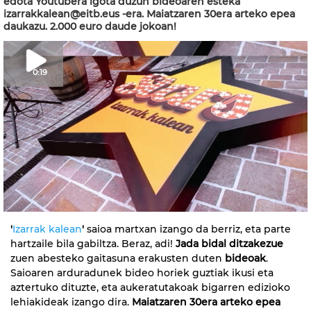
edota Youtubera igota duzun bideoaren esteka
izarrakkalean@eitb.eus -era. Maiatzaren 30era arteko epea
daukazu. 2.000 euro daude jokoan!
0:19
'
Izarrak kalean
'
saioa martxan izango da berriz, eta parte
hartzaile bila gabiltza. Beraz, adi!
Jada bidal ditzakezue
zuen abesteko gaitasuna erakusten duten
bideoak
.
Saioaren arduradunek bideo horiek guztiak ikusi eta
aztertuko dituzte, eta aukeratutakoak bigarren edizioko
lehiakideak izango dira.
Maiatzaren 30era arteko epea