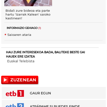
Bidali zure bideoa eta parte
hartu 'Izarrak Kalean' saioko
kastinean!
INFORMAZIO GEHIAGO
(1)
Saioaren ataria
HAU ZURE INTERESEKOA BADA, BALITEKE BESTE GAI
HAUEK ERE IZATEA
Euskal Telebista
GAUR EGUN
ATRÁPAME SI PUEDES FINDE