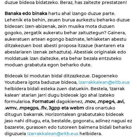
duzue bideoa bidatzeko. Beraz, has zaitezte prestatzen!
Banaka edo binaka
hartu ahal izango duzue parte.
Lehenik eta behin, zeuen burua aurkeztu beharko duzue
bideoan: izen-abizenak, zein musika mota duzuen
gogoko, zergatik aukeratu behar zaituztegun? Gainera,
aukeratuen artean egongo bazinate, lehiaketan abestu
ditzakezuen bost abesti proposa itzazue (kantaren eta
abeslariaren izenak zehaztuta). Abestiak originalak edo
moldatuak izan daitezke, eta behar bezala entzuteko
moduan grabatuta egon beharko dute.
Bideoak bi modutan bidal ditzazkezue. Dagoeneko
Youtubera igota baduzue bideoa,
izarrakkalean@eitb.eus
helbidera bidali esteka zuen datuekin. Bestela, 'Izarrak
kalean' atarian jarri dugu bideoak igo ahal izateko
formularioa.
Formatuei
dagokienez,
.mov, .mpeg4, .avi,
.wmv, .mpegps, .flv, 3gpp eta webm
dira onartuko
ditugun bakarrak. Horizontalean grabatutako bideoak
jaso nahi ditugu, eta, bestalde, gogoratu, adinez nagusi ez
bazarete, gurasoen edo tutoreen baimena bidali beharko
diguzuela
izarrakkalean@eitb.eus
helbidera.