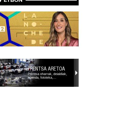
ETBON
PRENTSA ARETOA
Prentsa oharrak, deialdiak,
agenda, fototeka,…