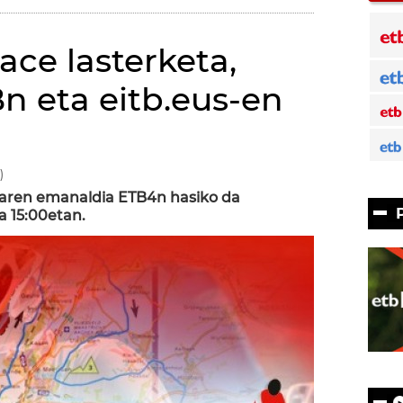
ace lasterketa,
n eta eitb.eus-en
)
iaren emanaldia ETB4n hasiko da
a 15:00etan.