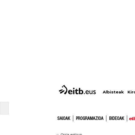
Albisteak
Kir
SAIOAK
PROGRAMAZIOA
BIDEOAK
Orria entzun