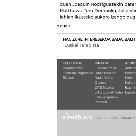
duen Joaquin Rodriguezekin batera
Matthews, Tom Dumoulin, Jelle Va
lehian ikusteko aukera izango dug
o dugu.
HAU ZURE INTERESEKOA BADA, BALIT
Euskal Telebista
TELEBISTA:
IRRATIA:
ALBIS
Programazioa
Euskadi Irratia
Aktuali
Telebista Programak
Radio Euskadi
Ekonom
Bideoak
Radio Vitoria
Politika
Gaztea
Kultura
EITB Musika
Ikusmi
EiTB Euskal kantak
Egurald
Irrati programak
Podcast
© EITB - 2026
-
Pribatuta