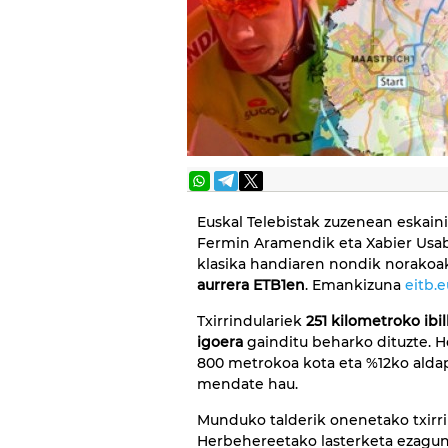
Euskal Telebistak zuzenean eskaini
Fermin Aramendik eta Xabier Usab
klasika handiaren nondik norakoa
aurrera ETB1en
. Emankizuna
eitb.e
Txirrindulariek
251 kilometroko ibi
igoera
gainditu beharko dituzte. H
800 metrokoa kota eta %12ko aldap
mendate hau.
Munduko talderik onenetako txirri
Herbehereetako lasterketa ezagun h