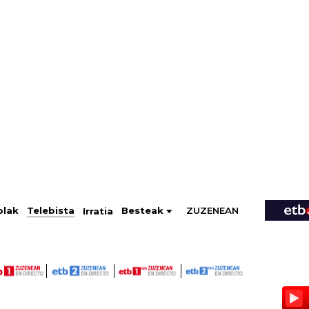
ZUZENEAN
Telebista
Besteak
olak
Irratia