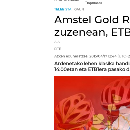
TELEBISTA
GAUR
Amstel Gold R
zuzenean, ETB
A.A.
EITB
Azken eguneratzea:
2015/04/17
12:44
(UTC+2
Ardenetako lehen klasika hand
14:00etan eta ETB1era pasako d