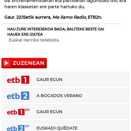
da: Entrenamenduetan eta partidetan lagunduko dio, eta
haren klaseetan ere parte hartuko du.
Gaur
,
22:15etik aurrera,
Me llamo Radio,
ETB2n.
HAU ZURE INTERESEKOA BADA, BALITEKE BESTE GAI
HAUEK ERE IZATEA
Euskal Herriko telebista
GAUR EGUN
A BOCADOS VERANO
GAUR EGUN
EUSKADI QUÉDATE