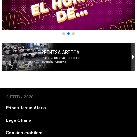
PRENTSA ARETOA
Prentsa oharrak, deialdiak,
agenda, fototeka,…
© EITB - 2026
Pribatutasun Ataria
Lege Oharra
Cookien erabilera