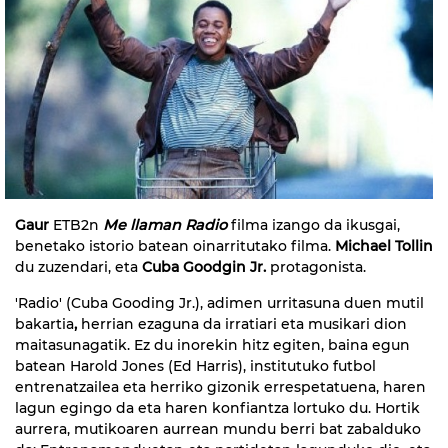
Gaur
ETB2n
Me llaman Radio
filma izango da ikusgai,
benetako istorio batean oinarritutako filma.
Michael Tollin
du zuzendari, eta
Cuba Goodgin Jr.
protagonista.
'Radio' (Cuba Gooding Jr.), adimen urritasuna duen mutil
bakartia
,
herrian ezaguna da irratiari eta musikari dion
maitasunagatik. Ez du inorekin hitz egiten, baina egun
batean Harold Jones (Ed Harris), institutuko futbol
entrenatzailea eta herriko gizonik errespetatuena, haren
lagun egingo da eta haren konfiantza lortuko du. Hortik
aurrera, mutikoaren aurrean mundu berri bat zabalduko