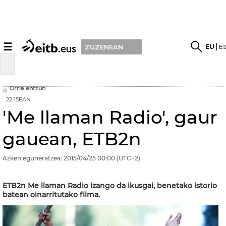
☰
EU
E
ZUZENEAN
Orria entzun
22:15EAN
'Me llaman Radio', gaur
gauean, ETB2n
Azken eguneratzea:
2015/04/25
00:00
(UTC+2)
ETB2n Me llaman Radio izango da ikusgai, benetako istorio
batean oinarritutako filma.