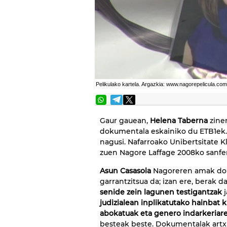
Pelikulako kartela. Argazkia: www.nagorepelicula.com
Gaur gauean,
Helena Taberna
zine
dokumentala eskainiko du ETB1ek
nagusi. Nafarroako Unibertsitate Kl
zuen Nagore Laffage 2008ko sanfe
Asun Casasola
Nagoreren amak dok
garrantzitsua da; izan ere, berak d
senide zein lagunen testigantzak
j
judizialean inplikatutako hainbat 
abokatuak eta genero indarkeriar
besteak beste. Dokumentalak artxi