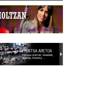
PRENTSA ARETOA
Prentsa oharrak, deialdiak,
agenda, fototeka,…