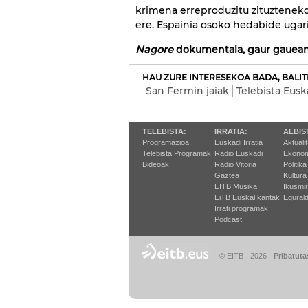
krimena erreproduzitu zituzteneko 
ere. Espainia osoko hedabide ugari
Nagore
dokumentala, gaur gauean,
HAU ZURE INTERESEKOA BADA, BALIT
San Fermin jaiak
Telebista Eusk
TELEBISTA:
IRRATIA:
ALBIS
Programazioa
Euskadi Irratia
Aktuali
Telebista Programak
Radio Euskadi
Ekonom
Bideoak
Radio Vitoria
Politika
Gaztea
Kultura
EITB Musika
Ikusmi
EiTB Euskal kantak
Egurald
Irrati programak
Podcast
© EITB - 2026
-
Pribatuta