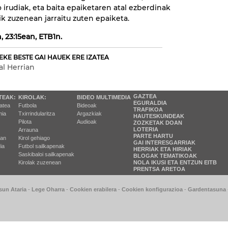
irudiak, eta baita epaiketaren atal ezberdinak
k zuzenean jarraitu zuten epaiketa.
 23:15ean, ETB1n.
EKE BESTE GAI HAUEK ERE IZATEA
al Herrian
GAZTEA
TEAK:
KIROLAK:
BIDEO MULTIMEDIA
EGURALDIA
tatea
Futbola
Bideoak
TRAFIKOA
ia
Txirrindularitza
Argazkiak
HAUTESKUNDEAK
Pilota
Audioak
ZOZKETAK DOAN
LOTERIA
Arrauna
PARTE HARTU
ran
Kirol gehiago
GAI INTERESGARRIAK
ia
Futbol sailkapenak
HERRIAK ETA HIRIAK
Saskibaloi sailkapenak
BLOGAK TEMATIKOAK
Kirolak zuzenean
NOLA IKUSI ETA ENTZUN EITB
PRENTSA ARETOA
sun Ataria
-
Lege Oharra
-
Cookien erabilera
-
Cookien konfigurazioa
-
Gardentasuna