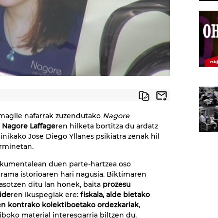
magile nafarrak zuzendutako
Nagore
.
Nagore Laffage
ren hilketa bortitza du ardatz
inikako Jose Diego Yllanes psikiatra zenak hil
rminetan.
umentalean duen parte-hartzea oso
arama istorioaren hari nagusia. Biktimaren
asotzen ditu lan honek, baita
prozesu
kide
ren ikuspegiak ere:
fiskala, alde bietako
en kontrako kolektiboetako ordezkariak
,
boko material interesgarria biltzen du,