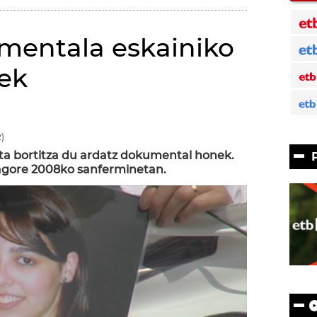
mentala eskainiko
1ek
)
ta bortitza du ardatz dokumental honek.
Nagore 2008ko sanferminetan.