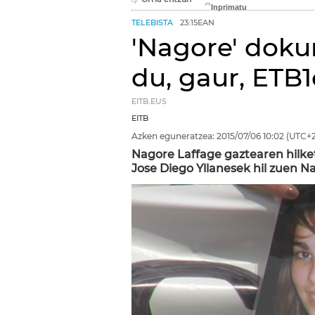
TELEBISTA
23:15EAN
'Nagore' doku
du, gaur, ETB
EITB.EUS
EITB
Azken eguneratzea:
2015/07/06
10:02
(UTC+2
Nagore Laffage gaztearen hilke
Jose Diego Yllanesek hil zuen 