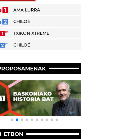
AMA LURRA
CHILOÉ
TXIKON XTREME
CHILOÉ
PROPOSAMENAK
ETBON