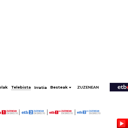
ZUZENEAN
Telebista
Besteak
olak
Irratia