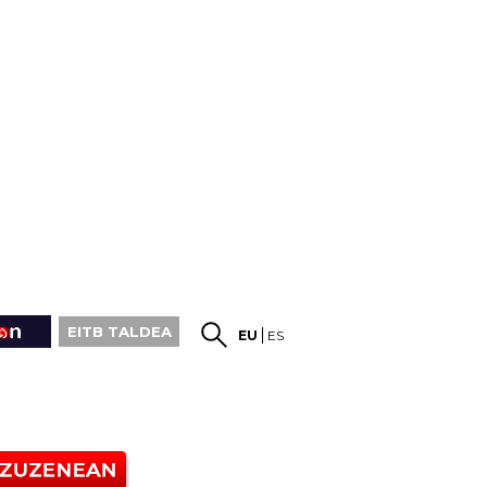
EITB TALDEA
EU
ES