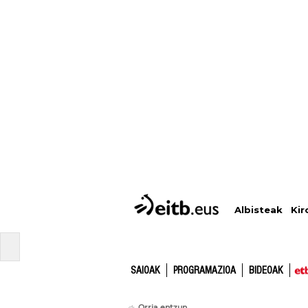
Albisteak
Kir
SAIOAK
PROGRAMAZIOA
BIDEOAK
Orria entzun