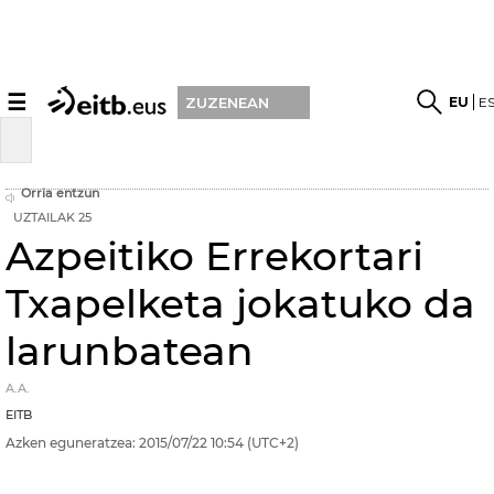
☰
EU
E
ZUZENEAN
Orria entzun
UZTAILAK 25
Azpeitiko Errekortari
Txapelketa jokatuko da
larunbatean
A.A.
EITB
Azken eguneratzea:
2015/07/22
10:54
(UTC+2)