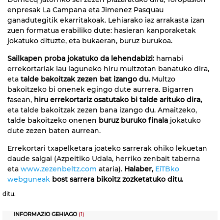
enpresak La Campana eta Jimenez Pasquau
ganadutegitik ekarritakoak. Lehiarako iaz arrakasta izan
zuen formatua erabiliko dute: hasieran kanporaketak
jokatuko dituzte, eta bukaeran, buruz burukoa.
Sailkapen proba jokatuko da lehendabizi:
hamabi
errekortariak lau laguneko hiru multzotan banatuko dira,
eta
talde bakoitzak zezen bat izango du.
Multzo
bakoitzeko bi onenek egingo dute aurrera. Bigarren
fasean,
hiru errekortariz osatutako bi talde arituko dira,
eta talde bakoitzak zezen bana izango du. Amaitzeko,
talde bakoitzeko onenen
buruz buruko finala
jokatuko
dute zezen baten aurrean.
Errekortari txapelketara joateko sarrerak ohiko lekuetan
daude salgai (Azpeitiko Udala, herriko zenbait taberna
eta
www.zezenbeltz.com
ataria).
Halaber,
EiTBko
webguneak
bost sarrera bikoitz zozketatuko ditu.
ditu.
INFORMAZIO GEHIAGO
(1)