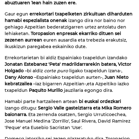
abuztuaren 1ean hain zuzen ere.
Gaur egun
errekortari txapelketen zirkuituan diharduten
hamabi espezialista onenak
izango dira nor baino nor
gehiago Azpeitian bederatzigarren urtez antolatu den
lehiaketan.
Toropasion enpresak ekarriko dituen sei
zezenen aurrean
euren ausardia eta trebezia erakutsiz,
ikuskizun paregabea eskainiko dute.
Errekortarietan bi aldiz Espainiako txapeldun izandako
Jonatan Estebanez 'Peta' madrildarrarekin batera, Victor
Holgado
–bi aldiz
corte puro
ligako txapeldun izana-,
Dany Alonso
–Espainiako txapeldun aurten-,
Juan Nieto
kebratzailea
–iaz bigarren Azpeitian-,eta Azpeitiko iazko
txapeldun
Paquito Murillo
jauzilaria egongo dira.
Hamabi parte hartzaileen artean
bi euskal ordezkari
izango ditugu:
Sergio Valle gasteiztarra eta Mika Romero
baionarra.
Eta zerrenda osatzen, Sergio Urruticoechea,
Jose Manuel Medina 'Zorrillo', Saul Rivera, David Ramirez
'Peque' eta Eusebio Sacristan 'Use'.
Domecq jatorriko sei zezen plazaratuko dira, Toropasion