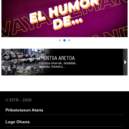
PRENTSA ARETOA
Prentsa oharrak, deialdiak,
agenda, fototeka,…
© EITB - 2026
Pribatutasun Ataria
Lege Oharra