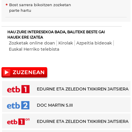
Bost sarrera bikoitzen zozketan
parte hartu
HAU ZURE INTERESEKOA BADA, BALITEKE BESTE GAI
HAUEK ERE IZATEA
Zozketak online doan
Kirolak
Azpeitia bideoak
Euskal Herriko telebista
EDURNE ETA ZELEDON TXIKIREN JAITSIERA
DOC MARTIN S.III
EDURNE ETA ZELEDON TXIKIREN JAITSIERA