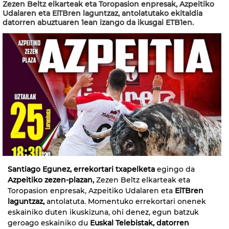
Zezen Beltz elkarteak eta Toropasion enpresak, Azpeitiko
Udalaren eta EiTBren laguntzaz, antolatutako ekitaldia
datorren abuztuaren 1ean izango da ikusgai ETB1en.
Santiago Egunez, errekortari txapelketa
egingo da
Azpeitiko zezen-plazan,
Zezen Beltz elkarteak eta
Toropasion enpresak, Azpeitiko Udalaren eta
EiTBren
laguntzaz,
antolatuta. Momentuko errekortari onenek
eskainiko duten ikuskizuna, ohi denez, egun batzuk
geroago eskainiko du
Euskal Telebistak, datorren