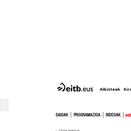
Albisteak
Kir
SAIOAK
PROGRAMAZIOA
BIDEOAK
Orria entzun