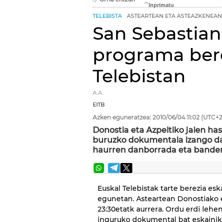
TELEBISTA
ASTEARTEAN ETA ASTEAZKENEAN
San Sebastian
programa ber
Telebistan
A.A.
EITB
Azken eguneratzea:
2010/06/04
11:02
(UTC+2
Donostia eta Azpeitiko jaien ha
buruzko dokumentala izango da
haurren danborrada eta banderar
Euskal Telebistak tarte berezia esk
egunetan. Asteartean Donostiako 
23:30etatk aurrera. Ordu erdi lehe
inguruko dokumental bat eskainiko