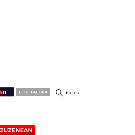
EITB TALDEA
EU
ES