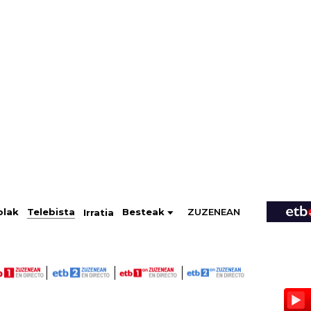
ZUZENEAN
Telebista
Besteak
olak
Irratia