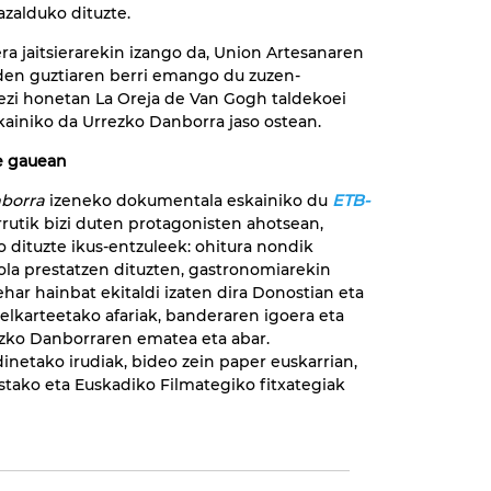
zalduko dituzte.
ra jaitsierarekin izango da, Union Artesanaren
 den guztiaren berri emango du zuzen-
rezi honetan La Oreja de Van Gogh taldekoei
kainiko da Urrezko Danborra jaso ostean.
e gauean
borra
izeneko dokumentala eskainiko du
ETB-
rutik bizi duten protagonisten ahotsean,
 dituzte ikus-entzuleek: ohitura nondik
ola prestatzen dituzten, gastronomiarekin
ar hainbat ekitaldi izaten dira Donostian eta
 elkarteetako afariak, banderaren igoera eta
rezko Danborraren ematea eta abar.
inetako irudiak, bideo zein paper euskarrian,
istako eta Euskadiko Filmategiko fitxategiak