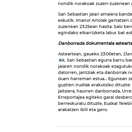
nondik norakoak zuzen-zuzenean a
San Sebastian jaiari amaiera bande
eskutik. Imanol Artolak gertatzen
zuzenean 23:25ean hasita. Saio be
egindako elkarrizketa labur bat es
Danborrada
dokumentala asteart
Asteartean, gaueko 23:00etan,
Dan
1
ek. San Sebastian eguna barru bar
jaiaren nondik norakoak ezagutuko
datorren, jantziak eta danborrak n
duen harreman estua... Egunean zeh
guztien irudiak erakutsiko dituzte:
jaitsiera, haurren danborrada, Ur
Erreportajea egiteko garai desberd
berreskuratu dituzte, Euskal Teleb
arakatzen ibili eta gero.