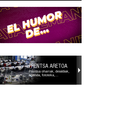
PRENTSA ARETOA
Prentsa oharrak, deialdiak,
agenda, fototeka,…