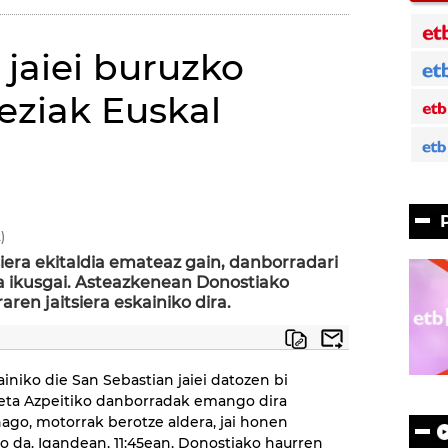
 jaiei buruzko
eziak Euskal
)
siera ekitaldia emateaz gain, danborradari
 ikusgai. Asteazkenean Donostiako
en jaitsiera eskainiko dira.
ainiko die San Sebastian jaiei datozen bi
eta Azpeitiko danborradak emango dira
nago, motorrak berotze aldera, jai honen
 da. Igandean, 11:45ean, Donostiako haurren