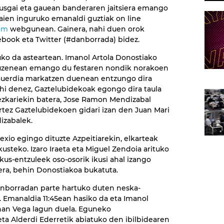
usgai eta gauean banderaren jaitsiera emango
jaien inguruko emanaldi guztiak on line
com
webgunean. Gainera, nahi duen orok
ebook eta Twitter (#danborrada) bidez.
ko da asteartean. Imanol Artola Donostiako
 zuzenean emango du festaren nondik norakoen
 gauerdia markatzen duenean entzungo dira
hi denez, Gaztelubidekoak egongo dira taula
ezkariekin batera, Jose Ramon Mendizabal
rtez Gaztelubidekoen gidari izan den Juan Mari
izabalek.
xio egingo dituzte Azpeitiarekin, elkarteak
kusteko. Izaro Iraeta eta Miguel Zendoia arituko
kus-entzuleek oso-osorik ikusi ahal izango
rera, behin Donostiakoa bukatuta.
nborradan parte hartuko duten neska-
. Emanaldia 11:45ean hasiko da eta Imanol
han Vega lagun duela. Eguneko
ta Alderdi Ederretik abiatuko den ibilbidearen