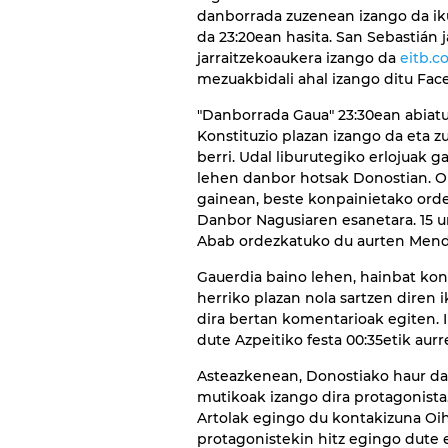
danborrada zuzenean izango da ik
da 23:20ean hasita. San Sebastián 
jarraitzekoaukera izango da
eitb.
mezuakbidali ahal izango ditu Fac
"Danborrada Gaua" 23:30ean abiatu
Konstituzio plazan izango da eta
berri. Udal liburutegiko erlojuak
lehen danbor hotsak Donostian. O
gainean, beste konpainietako ord
Danbor Nagusiaren esanetara. 15 u
Abab ordezkatuko du aurten Mend
Gauerdia baino lehen, hainbat kone
herriko plazan nola sartzen diren i
dira bertan komentarioak egiten. I
dute Azpeitiko festa 00:35etik aur
Asteazkenean, Donostiako haur da
mutikoak izango dira protagonista
Artolak egingo du kontakizuna Oi
protagonistekin hitz egingo dute e