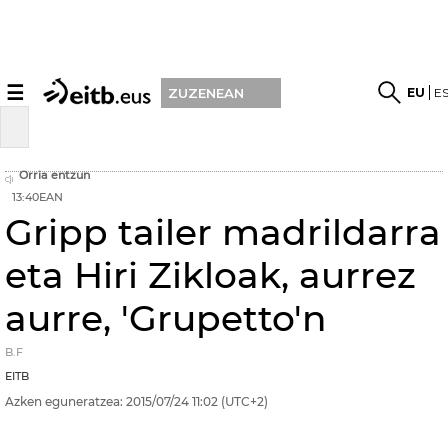
☰
EU
E
ZUZENEAN
Orria entzun
13:40EAN
Gripp tailer madrildarra
eta Hiri Zikloak, aurrez
aurre, 'Grupetto'n
B.F
EITB
Azken eguneratzea:
2015/07/24
11:02
(UTC+2)