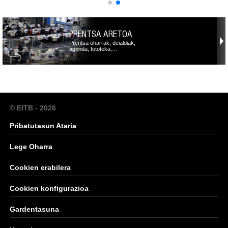
PRENTSA ARETOA
Prentsa oharrak, deialdiak,
agenda, fototeka,…
© EITB - 2026
Pribatutasun Ataria
Lege Oharra
Cookien erabilera
Cookien konfigurazioa
Gardentasuna