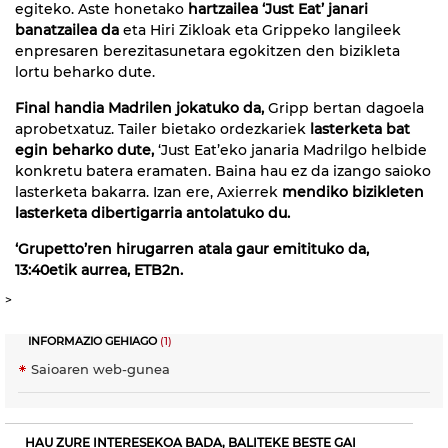
egiteko. Aste honetako
hartzailea ‘Just Eat’ janari
banatzailea da
eta Hiri Zikloak eta Grippeko langileek
enpresaren berezitasunetara egokitzen den bizikleta
lortu beharko dute.
Final handia Madrilen jokatuko da,
Gripp bertan dagoela
aprobetxatuz. Tailer bietako ordezkariek
lasterketa bat
egin beharko dute,
‘Just Eat’eko janaria Madrilgo helbide
konkretu batera eramaten. Baina hau ez da izango saioko
lasterketa bakarra. Izan ere, Axierrek
mendiko bizikleten
lasterketa dibertigarria antolatuko du.
‘Grupetto’ren hirugarren atala gaur emitituko da,
13:40etik aurrea, ETB2n.
>
INFORMAZIO GEHIAGO
(1)
Saioaren web-gunea
HAU ZURE INTERESEKOA BADA, BALITEKE BESTE GAI