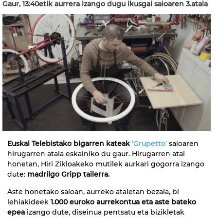
Gaur, 13:40etik aurrera izango dugu ikusgai saioaren 3.atala
Euskal Telebistako bigarren kateak
‘Grupetto’
saioaren
hirugarren atala eskainiko du gaur. Hirugarren atal
honetan, Hiri Zikloakeko mutilek aurkari gogorra izango
dute:
madrilgo Gripp tailerra.
Aste honetako saioan, aurreko ataletan bezala, bi
lehiakideek
1.000 euroko aurrekontua eta aste bateko
epea
izango dute, diseinua pentsatu eta bizikletak