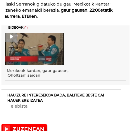
Ilaski Serranok gidatuko du gau 'Mexikotik Kantari'
izeneko emanaldi berezia,
gaur gauean, 22:00etatik
aurrera, ETB1en
.
BIDEOAK
(1)
Mexikotik kantari, gaur gauean,
'Oholtzan' saioan
HAU ZURE INTERESEKOA BADA, BALITEKE BESTE GAI
HAUEK ERE IZATEA
Telebista