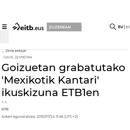
☰
EU
E
ZUZENEAN
Orria entzun
GAUR, 22:00ETAN
Goizuetan grabatutako
'Mexikotik Kantari'
ikuskizuna ETB1en
A.A.
EITB
Azken eguneratzea:
2015/07/24
11:46
(UTC+2)