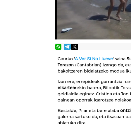
Gaurko '
A Ver Si No Llueve
' saioa
Su
Torazo
n (Cantabrian) izango da, e
bakoitzaren bidaiatzeko modua ik
Izan ere, errepideak garrantzia ha
elkartea
rekin batera, Bilbotik Tora
geldialdia eginez. Cristina eta Jon
gainean oporrak igarotzea nolakoa
Bestalde, Pilar eta bere alaba
ontz
galerna sartuko da, eta itsasoan ba
abiatuko dira.