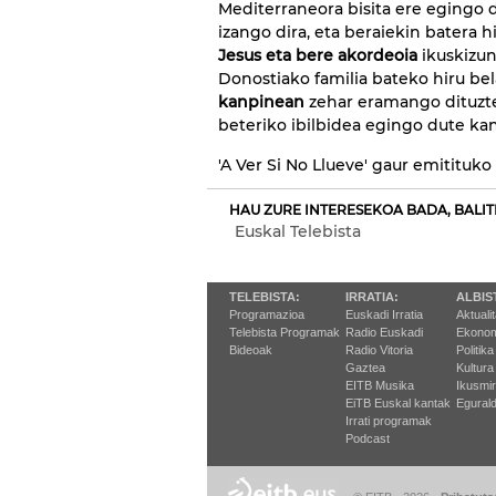
Mediterraneora bisita ere egingo
izango dira, eta beraiekin batera h
Jesus eta bere akordeoia
ikuskizun
Donostiako familia bateko hiru be
kanpinean
zehar eramango dituzte
beteriko ibilbidea egingo dute ka
'A Ver Si No Llueve' gaur emitituko
HAU ZURE INTERESEKOA BADA, BALIT
Euskal Telebista
TELEBISTA:
IRRATIA:
ALBIS
Programazioa
Euskadi Irratia
Aktuali
Telebista Programak
Radio Euskadi
Ekonom
Bideoak
Radio Vitoria
Politika
Gaztea
Kultura
EITB Musika
Ikusmi
EiTB Euskal kantak
Egurald
Irrati programak
Podcast