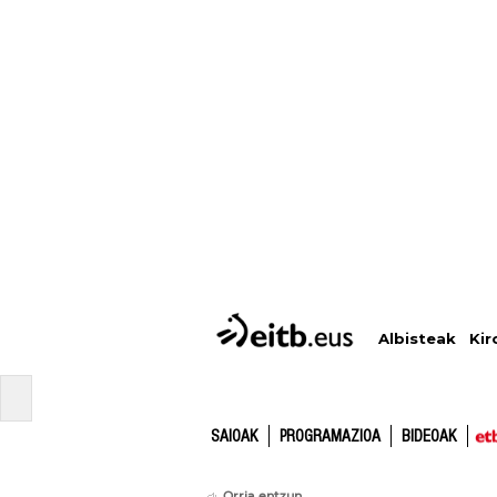
Albisteak
Kir
SAIOAK
PROGRAMAZIOA
BIDEOAK
Orria entzun