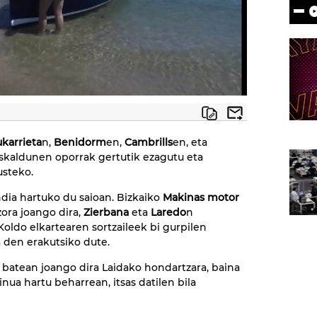
karrieta
n,
Benidorm
en,
Cambrills
en, eta
uskaldunen oporrak gertutik ezagutu eta
usteko.
ndia hartuko du saioan. Bizkaiko
Makinas motor
zora joango dira,
Zierbana
eta
Laredo
n
 Koldo elkartearen sortzaileek bi gurpilen
 den erakutsiko dute.
i
batean joango dira Laidako hondartzara, baina
inua hartu beharrean, itsas datilen bila