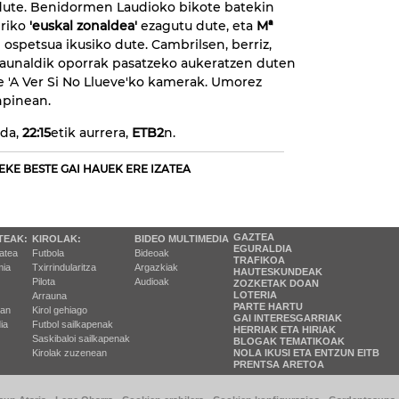
 dute. Benidormen Laudioko bikote batekin
iriko
'euskal zonaldea'
ezagutu dute, eta
Mª
 ospetsua ikusiko dute. Cambrilsen, berriz,
launaldik oporrak pasatzeko aukeratzen duten
 'A Ver Si No Llueve'ko kamerak. Umorez
npinean.
 da,
22:15
etik aurrera,
ETB2
n.
EKE BESTE GAI HAUEK ERE IZATEA
GAZTEA
TEAK:
KIROLAK:
BIDEO MULTIMEDIA
EGURALDIA
tatea
Futbola
Bideoak
TRAFIKOA
ia
Txirrindularitza
Argazkiak
HAUTESKUNDEAK
Pilota
Audioak
ZOZKETAK DOAN
LOTERIA
Arrauna
PARTE HARTU
ran
Kirol gehiago
GAI INTERESGARRIAK
ia
Futbol sailkapenak
HERRIAK ETA HIRIAK
Saskibaloi sailkapenak
BLOGAK TEMATIKOAK
Kirolak zuzenean
NOLA IKUSI ETA ENTZUN EITB
PRENTSA ARETOA