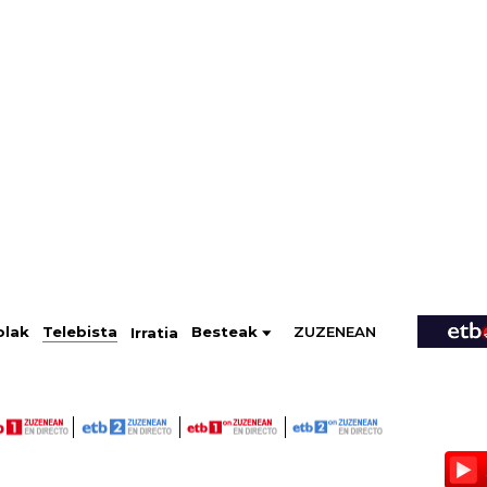
ZUZENEAN
Telebista
Besteak
olak
Irratia