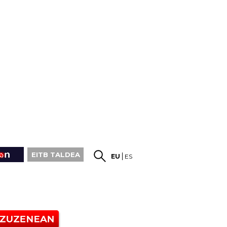
EITB TALDEA
EU
ES