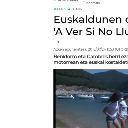
TELEBISTA
GAUR
Euskaldunen o
'A Ver Si No L
EITB
Azken eguneratzea:
2015/07/24
11:53
(UTC+2
Benidorm eta Cambrils herri eza
motorrean eta euskal kostaldetik