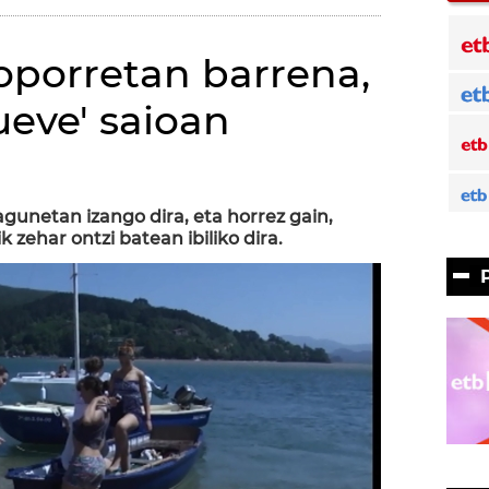
porretan barrena,
lueve' saioan
)
gunetan izango dira, eta horrez gain,
 zehar ontzi batean ibiliko dira.