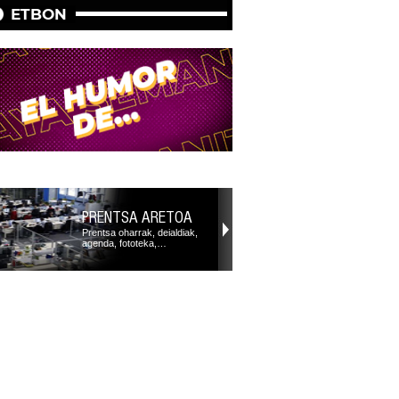
ETBON
PRENTSA ARETOA
Prentsa oharrak, deialdiak,
agenda, fototeka,…